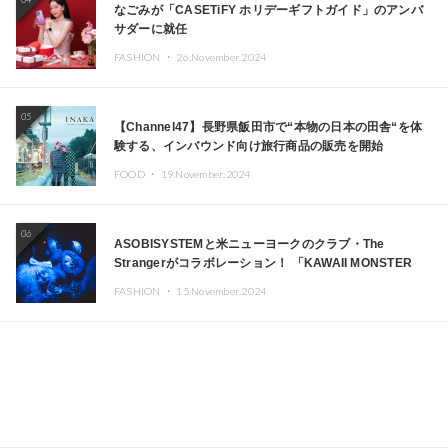
なごみが「CASETiFY ホリデーギフトガイド」のアンバ
サダーに就任
FASHION ・
26.November.2024
05
【Channel47】長野県飯田市で“本物の日本の田舎“を体
験する、インバウンド向け旅行商品の販売を開始
FOOD ・
19.November.2024
06
ASOBISYSTEMと米ニューヨークのクラブ・The
Strangerがコラボレーション！ 「KAWAII MONSTER
CAFE」と「SUSHIDELIC」のアイコンガールたちがニュ
FASHION ・
15.November.2024
ーヨークで夢のステージを披露