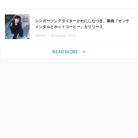
10
シンガーソングライターかわにしなつき、新曲「センチ
メンタルとホットコーヒー」をリリース
MUSIC ・
31.October.2024
READ MORE
arrow_forward