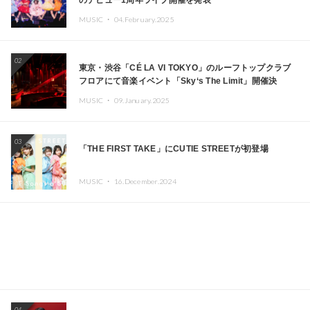
のデビュー1周年ライブ開催を発表
MUSIC ・
04.February.2025
02
東京・渋谷「CÉ LA VI TOKYO」のルーフトップクラブ
フロアにて音楽イベント「Sky‘s The Limit」開催決
定!! GREEN ASSASSIN DOLLAR、JOMMY、
MUSIC ・
09.January.2025
Kza（FORCE OF NATURE）ら日本を代表するDJ・クリ
エイターが出演
03
「THE FIRST TAKE」にCUTIE STREETが初登場
MUSIC ・
16.December.2024
04