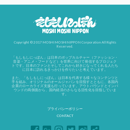
Copyright © 2017 MOSHI MOSHI NIPPON Corporation All Rights
Reserved.
「もしもしにっぽん」は日本のポップカルチャー（ファッション・
音楽・アニメ・フード など）を世界に向けて発信するプロジェク
トです。日本のファンとそしてこれから好きになってくれる人たち
に日本に訪れるきっかけを作りたいと考えています。
また、「もしもしにっぽん」は日本を代表する様々なコンテンツと
手を組み、オリジナルのオールジャパンを目指すとともに、各国内
企業のローカライズ支援も行っています。アウトバウンドとインバ
ウンドの両側面から、国内経済のさらなる活性化を目指していま
す。
プライバシーポリシー
CONTACT