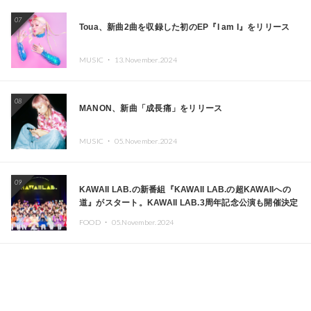
07
Toua、新曲2曲を収録した初のEP『I am I』をリリース
MUSIC ・
13.November.2024
08
MANON、新曲「成長痛」をリリース
MUSIC ・
05.November.2024
09
KAWAII LAB.の新番組『KAWAII LAB.の超KAWAIIへの
道』がスタート。KAWAII LAB.3周年記念公演も開催決定
FOOD ・
05.November.2024