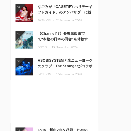
なごみが「CASETiFY ホリデーギ
04
フトガイド」のアンバサダーに就
任
FASHION ・
26.November.2024
【Channel47】長野県飯田市
05
で“本物の日本の田舎“を体験す
る、インバウンド向け旅行商品の
FOOD ・
19.November.2024
販売を開始
ASOBISYSTEMと米ニューヨーク
06
のクラブ・The Strangerがコラボ
レーション！ 「KAWAII
FASHION ・
15.November.2024
MONSTER CAFE」と
「SUSHIDELIC」のアイコンガー
ルたちがニューヨークで夢のステ
ージを披露
Toua、新曲2曲を収録した初の
07