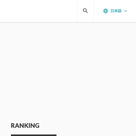
search
language
keyboard_arrow_down
日本語
RANKING