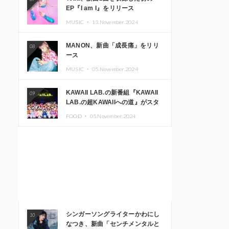
EP『I am I』をリリース
MUSIC ・
13.November.2024
MANON、新曲「成長痛」をリリ
08
ース
MUSIC ・
05.November.2024
KAWAII LAB.の新番組『KAWAII
09
LAB.の超KAWAIIへの道』がスタ
ート。KAWAII LAB.3周年記念公
FOOD ・
05.November.2024
演も開催決定
シンガーソングライターかわにし
10
なつき、新曲「センチメンタルと