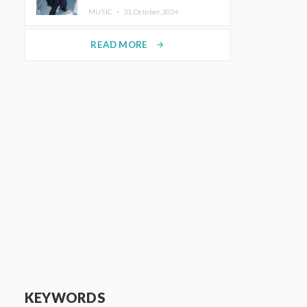
ホットコーヒー」をリリース
MUSIC ・
31.October.2024
READ MORE
arrow_forward
KEYWORDS