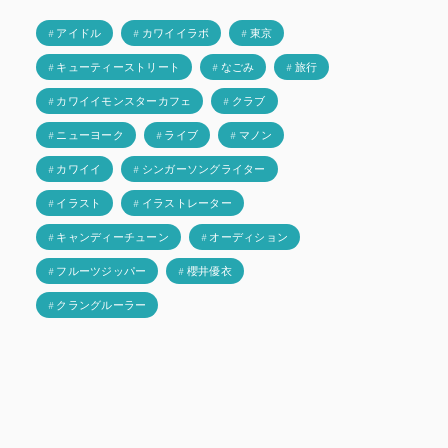
# アイドル
# カワイイラボ
# 東京
# キューティーストリート
# なごみ
# 旅行
# カワイイモンスターカフェ
# クラブ
# ニューヨーク
# ライブ
# マノン
# カワイイ
# シンガーソングライター
# イラスト
# イラストレーター
# キャンディーチューン
# オーディション
# フルーツジッパー
# 櫻井優衣
# クラングルーラー