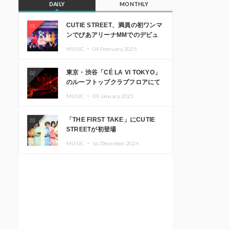
DAILY
MONTHLY
CUTIE STREET、満員の初ワンマ
01
ンでぴあアリーナMMでのデビュ
ー1周年ライブ開催を発表
MUSIC ・
04.February.2025
東京・渋谷「CÉ LA VI TOKYO」
02
のルーフトップクラブフロアにて
音楽イベント「Sky‘s The Limit」
MUSIC ・
09.January.2025
開催決定!! GREEN ASSASSIN
DOLLAR、JOMMY、
「THE FIRST TAKE」にCUTIE
03
Kza（FORCE OF NATURE）ら日
STREETが初登場
本を代表するDJ・クリエイターが
出演
MUSIC ・
16.December.2024