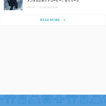
メンタルとホットコーヒー」をリリース
MUSIC ・
31.October.2024
READ MORE
arrow_forward