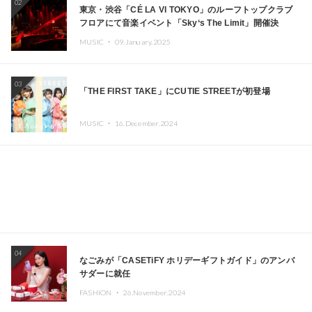
02
東京・渋谷「CÉ LA VI TOKYO」のルーフトップクラブ
フロアにて音楽イベント「Sky‘s The Limit」開催決
定!! GREEN ASSASSIN DOLLAR、JOMMY、
MUSIC ・
09.January.2025
Kza（FORCE OF NATURE）ら日本を代表するDJ・クリ
エイターが出演
03
「THE FIRST TAKE」にCUTIE STREETが初登場
MUSIC ・
16.December.2024
04
なごみが「CASETiFY ホリデーギフトガイド」のアンバ
サダーに就任
FASHION ・
26.November.2024