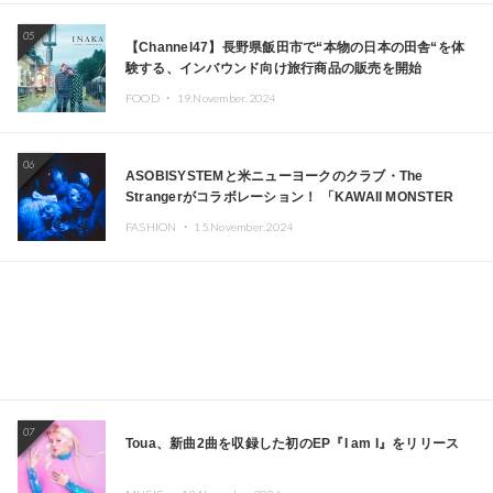
05
【Channel47】長野県飯田市で“本物の日本の田舎“を体
験する、インバウンド向け旅行商品の販売を開始
FOOD ・
19.November.2024
06
ASOBISYSTEMと米ニューヨークのクラブ・The
Strangerがコラボレーション！ 「KAWAII MONSTER
CAFE」と「SUSHIDELIC」のアイコンガールたちがニュ
FASHION ・
15.November.2024
ーヨークで夢のステージを披露
07
Toua、新曲2曲を収録した初のEP『I am I』をリリース