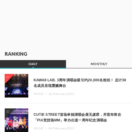
RANKING
DAILY
MONTHLY
01
KAWAII LAB. 3周年演唱会吸引约20,000名粉丝！ 总计38
名成员呈现震撼舞台
MUSIC ・
26.February.2025
02
CUTIE STREET首场单独演唱会座无虚席，并宣布将在
「PIA竞技场MM」举办出道一周年纪念演唱会
MUSIC ・
04.February.2025