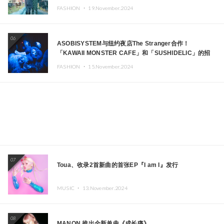
FASHION ・
19.November.2024
06
ASOBISYSTEM与纽约夜店The Stranger合作！
「KAWAII MONSTER CAFE」和「SUSHIDELIC」的招
牌女孩们在纽约献上梦幻舞台
FASHION ・
15.November.2024
07
Toua、收录2首新曲的首张EP『I am I』发行
MUSIC ・
13.November.2024
08
MANON 推出全新单曲《成长痛》