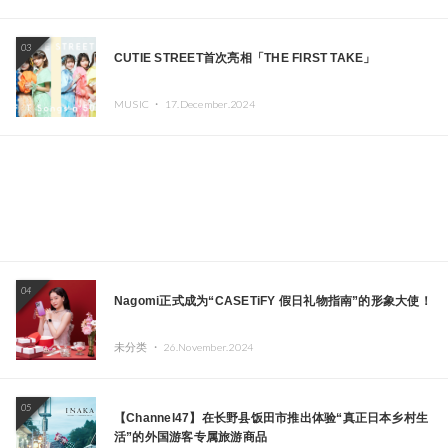
03
CUTIE STREET首次亮相「THE FIRST TAKE」
MUSIC ・
17.December.2024
04
Nagomi正式成为“CASETiFY 假日礼物指南”的形象大使！
未分类 ・
26.November.2024
05
【Channel47】在长野县饭田市推出体验“真正日本乡村生
活”的外国游客专属旅游商品