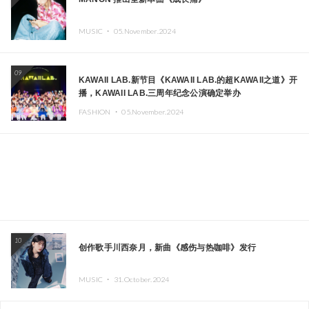
MUSIC ・
05.November.2024
09
KAWAII LAB.新节目《KAWAII LAB.的超KAWAII之道》开
播，KAWAII LAB.三周年纪念公演确定举办
FASHION ・
05.November.2024
10
创作歌手川西奈月，新曲《感伤与热咖啡》发行
MUSIC ・
31.October.2024