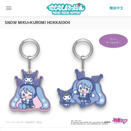
menu
簡体中文
SNOW MIKU×KUROMI HOKKAIDO4