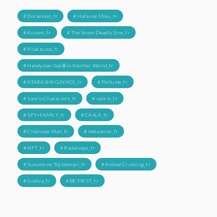
# Doraemon_fr
# Hatsune Miku_fr
# Kuromi_fr
# The Seven Deadly Sins_fr
# Rilakkuma_fr
# Handyman Saitō in Another World_fr
# ATARASHII GAKKO!_fr
# Perfume_fr
# Sanrio Characters_fr
# sanrio_fr
# SPY×FAMILY_fr
# CA4LA_fr
# Chainsaw Man_fr
# métaverse_fr
# NFT_fr
# Radwimps_fr
# Suzume no Tojimemari_fr
# Animal Crossing_fr
# Godiva_fr
# BE:FIRST_fr