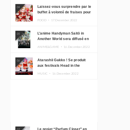
Laissez-vous surprendre par le
04
buffet à volonté de fraises pour
le 20e anniversaire de
FOOD ・
17.December.2022
Rilakkuma à l’hôtel Keio Plaza
L’anime Handyman Saitō in
05
Another World sera diffusé en
janvier 2023
ANIME&GAME ・
16.December.2022
Atarashii Gakko ! Se produit
06
aux festivals Head in the
Clouds à Manille et à Jakarta
MUSIC ・
16.December.2022
Le projet “Parfum Closet” en
07