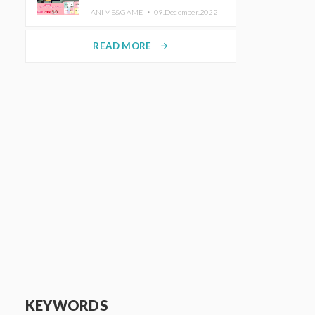
de Purikura RootMe pour une
ANIME&GAME ・
09.December.2022
durée limitée
READ MORE
arrow_forward
KEYWORDS