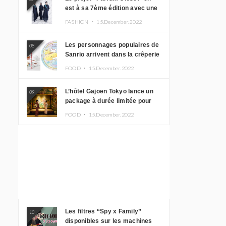
est à sa 7ème édition avec une
nouvelle ligne de vêtements
FASHION ・
15.December.2022
inspirée de l’album PLASMA !
Les personnages populaires de
08
Sanrio arrivent dans la crêperie
“Butter” avec un tout nouveau
FOOD ・
15.December.2022
menu
L’hôtel Gajoen Tokyo lance un
09
package à durée limitée pour
profiter d’un déjeuner artistique
FOOD ・
15.December.2022
tout en portant un kimono
Les filtres “Spy x Family”
10
disponibles sur les machines