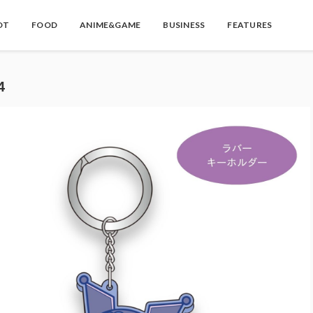
OT
FOOD
ANIME&GAME
BUSINESS
FEATURES
4