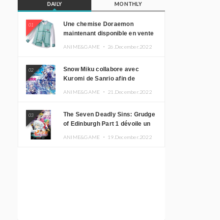
DAILY
MONTHLY
Une chemise Doraemon
01
maintenant disponible en vente
!
ANIME&GAME ・
26.December.2022
Snow Miku collabore avec
02
Kuromi de Sanrio afin de
promouvoir le tourisme
ANIME&GAME ・
21.December.2022
d’Hokkaido
The Seven Deadly Sins: Grudge
03
of Edinburgh Part 1 dévoile un
nouveau visuel clé
ANIME&GAME ・
19.December.2022