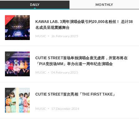
DAILY
MONTHLY
01
KAWAII LAB. 3周年演唱会吸引约20,000名粉丝！ 总计38
名成员呈现震撼舞台
MUSIC ・
26.February.2025
02
CUTIE STREET首场单独演唱会座无虚席，并宣布将在
「PIA竞技场MM」举办出道一周年纪念演唱会
MUSIC ・
04.February.2025
03
CUTIE STREET首次亮相「THE FIRST TAKE」
MUSIC ・
17.December.2024