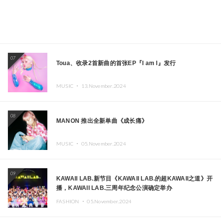
07
Toua、收录2首新曲的首张EP『I am I』发行
MUSIC ・
13.November.2024
08
MANON 推出全新单曲《成长痛》
MUSIC ・
05.November.2024
09
KAWAII LAB.新节目《KAWAII LAB.的超KAWAII之道》开
播，KAWAII LAB.三周年纪念公演确定举办
FASHION ・
05.November.2024