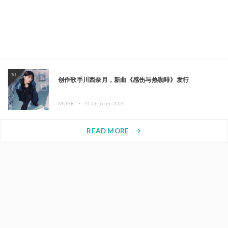
10
创作歌手川西奈月，新曲《感伤与热咖啡》发行
MUSIC ・
31.October.2024
READ MORE
arrow_forward