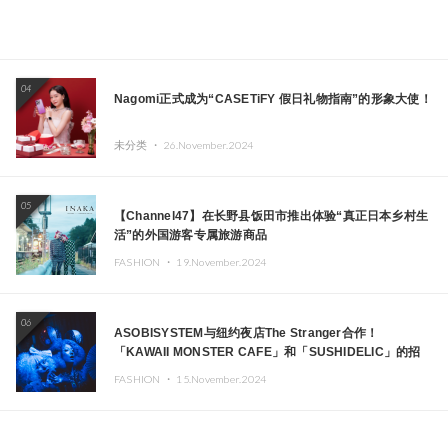
04
Nagomi正式成为“CASETiFY 假日礼物指南”的形象大使！
未分类 ・
26.November.2024
05
【Channel47】在长野县饭田市推出体验“真正日本乡村生
活”的外国游客专属旅游商品
FASHION ・
19.November.2024
06
ASOBISYSTEM与纽约夜店The Stranger合作！
「KAWAII MONSTER CAFE」和「SUSHIDELIC」的招
牌女孩们在纽约献上梦幻舞台
FASHION ・
15.November.2024