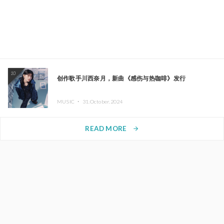
10
创作歌手川西奈月，新曲《感伤与热咖啡》发行
MUSIC ・
31.October.2024
READ MORE
arrow_forward