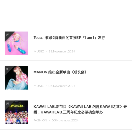
07
Toua、收录2首新曲的首张EP『I am I』发行
MUSIC ・
13.November.2024
08
MANON 推出全新单曲《成长痛》
MUSIC ・
05.November.2024
09
KAWAII LAB.新节目《KAWAII LAB.的超KAWAII之道》开
播，KAWAII LAB.三周年纪念公演确定举办
FASHION ・
05.November.2024