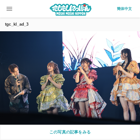
menu
簡体中文
tgc_kl_ad_3
この写真の記事をみる