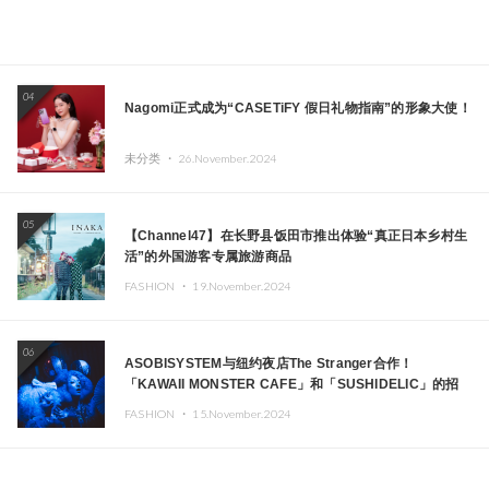
04
Nagomi正式成为“CASETiFY 假日礼物指南”的形象大使！
未分类 ・
26.November.2024
05
【Channel47】在长野县饭田市推出体验“真正日本乡村生
活”的外国游客专属旅游商品
FASHION ・
19.November.2024
06
ASOBISYSTEM与纽约夜店The Stranger合作！
「KAWAII MONSTER CAFE」和「SUSHIDELIC」的招
牌女孩们在纽约献上梦幻舞台
FASHION ・
15.November.2024