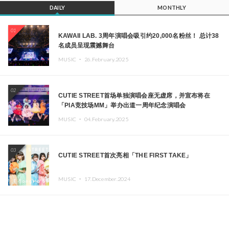
DAILY
MONTHLY
01
KAWAII LAB. 3周年演唱会吸引约20,000名粉丝！ 总计38
名成员呈现震撼舞台
MUSIC ・
26.February.2025
02
CUTIE STREET首场单独演唱会座无虚席，并宣布将在
「PIA竞技场MM」举办出道一周年纪念演唱会
MUSIC ・
04.February.2025
03
CUTIE STREET首次亮相「THE FIRST TAKE」
MUSIC ・
17.December.2024