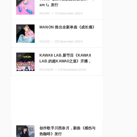
am I』发行
MUSIC ・
13.November.2024
MANON 推出全新单曲《成长痛》
08
MUSIC ・
05.November.2024
KAWAII LAB.新节目《KAWAII
09
LAB.的超KAWAII之道》开播，
KAWAII LAB.三周年纪念公演确定
FASHION ・
05.November.2024
举办
创作歌手川西奈月，新曲《感伤与
10
热咖啡》发行