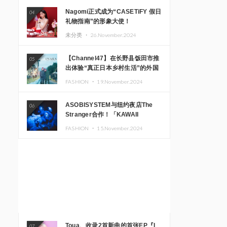
Nagomi正式成为“CASETiFY 假日
04
礼物指南”的形象大使！
未分类 ・
26.November.2024
【Channel47】在长野县饭田市推
05
出体验“真正日本乡村生活”的外国
游客专属旅游商品
FASHION ・
19.November.2024
ASOBISYSTEM与纽约夜店The
06
Stranger合作！「KAWAII
MONSTER CAFE」和
FASHION ・
15.November.2024
「SUSHIDELIC」的招牌女孩们在
纽约献上梦幻舞台
Toua、收录2首新曲的首张EP『I
07