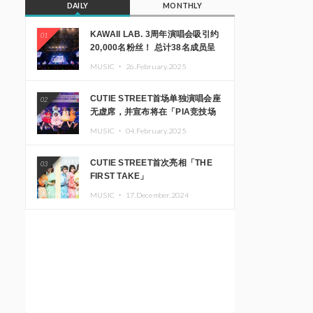
DAILY
MONTHLY
KAWAII LAB. 3周年演唱会吸引约
01
20,000名粉丝！ 总计38名成员呈
现震撼舞台
MUSIC ・
26.February.2025
CUTIE STREET首场单独演唱会座
02
无虚席，并宣布将在「PIA竞技场
MM」举办出道一周年纪念演唱会
MUSIC ・
04.February.2025
CUTIE STREET首次亮相「THE
03
FIRST TAKE」
MUSIC ・
17.December.2024