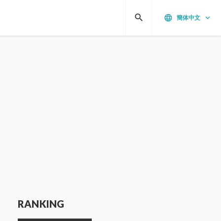
search
language
keyboard_arrow_down
簡体中文
RANKING