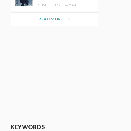
MUSIC ・
31.October.2024
READ MORE
arrow_forward
KEYWORDS