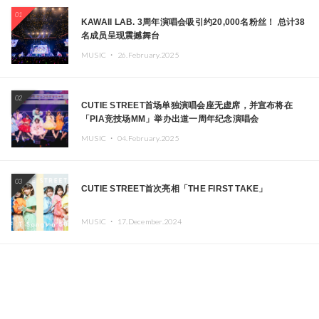
01
KAWAII LAB. 3周年演唱会吸引约20,000名粉丝！ 总计38
名成员呈现震撼舞台
MUSIC ・
26.February.2025
02
CUTIE STREET首场单独演唱会座无虚席，并宣布将在
「PIA竞技场MM」举办出道一周年纪念演唱会
MUSIC ・
04.February.2025
03
CUTIE STREET首次亮相「THE FIRST TAKE」
MUSIC ・
17.December.2024