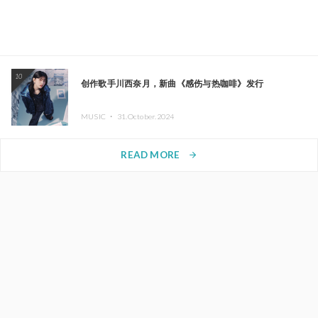
10
创作歌手川西奈月，新曲《感伤与热咖啡》发行
MUSIC ・
31.October.2024
READ MORE
arrow_forward