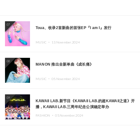
07
Toua、收录2首新曲的首张EP『I am I』发行
MUSIC ・
13.November.2024
08
MANON 推出全新单曲《成长痛》
MUSIC ・
05.November.2024
09
KAWAII LAB.新节目《KAWAII LAB.的超KAWAII之道》开
播，KAWAII LAB.三周年纪念公演确定举办
FASHION ・
05.November.2024