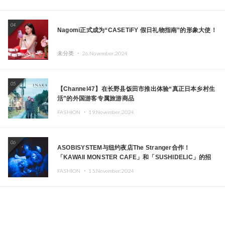
04
Nagomi正式成为“CASETiFY 假日礼物指南”的形象大使！
未分类 ・
26.November.2024
05
【Channel47】在长野县饭田市推出体验“真正日本乡村生
活”的外国游客专属旅游商品
FASHION ・
19.November.2024
06
ASOBISYSTEM与纽约夜店The Stranger合作！
「KAWAII MONSTER CAFE」和「SUSHIDELIC」的招
牌女孩们在纽约献上梦幻舞台
FASHION ・
15.November.2024