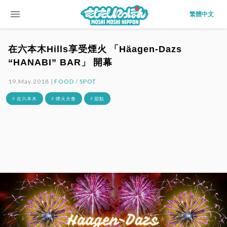
menu
繁體中文
在六本木Hills享受煙火 「Häagen-Dazs
“HANABI” BAR」 開幕
19.May.2018 |
FOOD
/
SPOT
# 在六本木
# 煙火大會
# 甜點