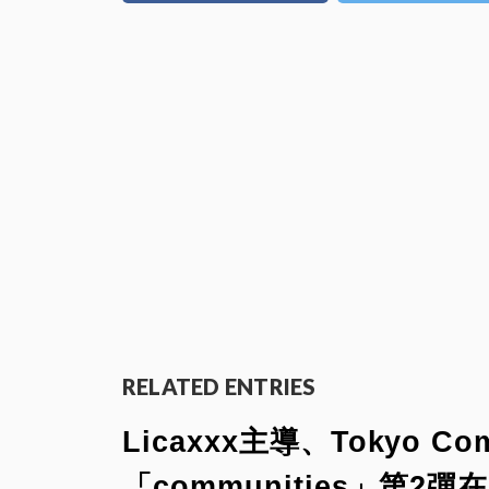
RELATED ENTRIES
Licaxxx主導、Tokyo C
「communities」第2