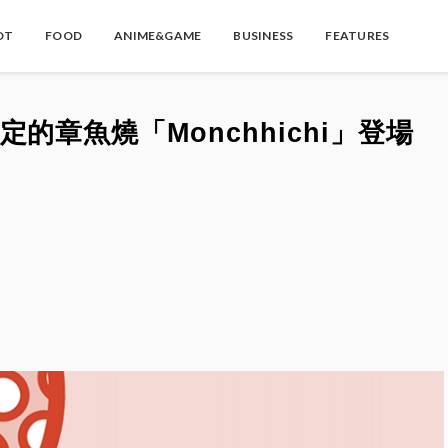
OT
FOOD
ANIME&GAME
BUSINESS
FEATURES
的章魚燒「Monchhichi」登場