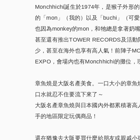
Monchhichi誕生於1974年，是猴子外
的「mon」（我的）以及「buchi」
也因為monkey的mon，和牠總是拿著奶嘴
甚至還有推出TOWER RECORDS及活動
少，甚至在海外也享有高人氣！前陣子MOSHI
EXPO，會場內也有Monchhichi的攤
章魚燒是大阪名產美食。一口大小的章魚
口水就忍不住要流下來了～
大阪名產章魚燒與日本國內外都累積著高人氣
手的地區限定玩偶商品！
還在猶豫去大阪要買什麼給朋友或親戚小孩嗎