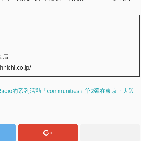
品店
hichi.co.jp/
ity Radio的系列活動「communities」第2彈在東京・大阪