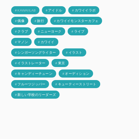
# KAWAIILAB
# アイドル
# カワイイラボ
# 偶像
# 旅行
# カワイイモンスターカフェ
# クラブ
# ニューヨーク
# ライブ
# マノン
# カワイイ
# シンガーソングライター
# イラスト
# イラストレーター
# 東京
# キャンディーチューン
# オーディション
# フルーツジッパー
# キューティーストリート
# 新しい学校のリーダーズ