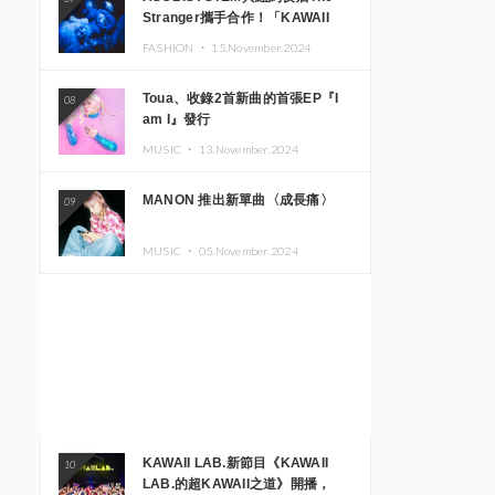
Stranger攜手合作！「KAWAII
MONSTER CAFE」與
FASHION ・
15.November.2024
「SUSHIDELIC」的招牌女孩們將
於紐約展現夢幻舞台
Toua、收錄2首新曲的首張EP『I
08
am I』發行
MUSIC ・
13.November.2024
MANON 推出新單曲〈成長痛〉
09
MUSIC ・
05.November.2024
KAWAII LAB.新節目《KAWAII
10
LAB.的超KAWAII之道》開播，