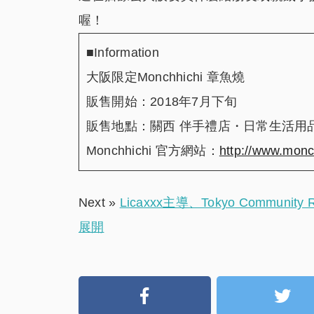
喔！
■Information
大阪限定Monchhichi 章魚燒
販售開始：2018年7月下旬
販售地點：關西 伴手禮店・日常生活用
Monchhichi 官方網站：
http://www.monch
Next »
Licaxxx主導、Tokyo Commun
展開