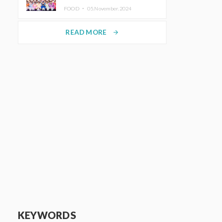
KAWAII LAB.三週年紀念公演也確
FOOD ・
05.November.2024
定舉辦
READ MORE
arrow_forward
KEYWORDS