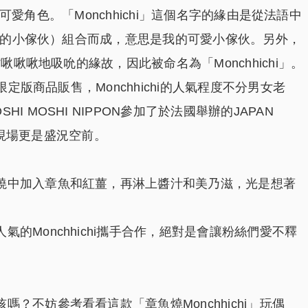
形的可愛角色。「Monchhichi」這個名字的緣由是從法語中
（可愛的小傢伙）組合而成，意思是我的可愛小傢伙。另外，
啾啾啾地吸吮的緣故，因此被命名為「Monchhichi」。
限定版商品販售，Monchhichi的人氣程度不分男女老
 MOSHI NIPPON參加了於法國舉辦的JAPAN
位，現場更是盛況空前。
燒中加入章魚和紅薑，再淋上醬汁和美乃滋，光是想著
的Monchhichi攜手合作，絕對是會讓粉絲們愛不釋
？不妨參考看看這款「章魚燒Monchhichi」玩偶