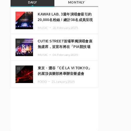
DAILY
MONTHLY
KAWAII LAB. 3週年演唱會吸引約
01
20,000名粉絲！總計38名成員呈現
震撼舞台
MUSIC ・
26.February.2025
CUTIE STREET首場單獨演唱會座
02
無虛席，並宣布將在「PIA競技場
MM」舉辦出道一週年紀念演唱會
MUSIC ・
04.February.2025
東京・澀谷「CÉ LA VI TOKYO」
03
的屋頂俱樂部將舉辦音樂盛會
「Sky‘s The Limit」!! GREEN
FOOD ・
21.January.2025
ASSASSIN DOLLAR、JOMMY、
Kza（FORCE OF NATURE）等日
本頂尖DJ及創作者齊聚一堂