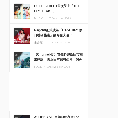
CUTIE STREET首次登上「THE
04
FIRST TAKE」
MUSIC ・
17.December.2024
Nagomi正式成為「CASETiFY 假
05
日禮物指南」的形象大使！
未分類 ・
26.November.2024
【Channel47】在長野縣飯田市推
06
出體驗「真正日本鄉村生活」的外
國遊客專屬旅遊商品
FOOD ・
19.November.2024
ASOBISYSTEM與紐約夜店The
07