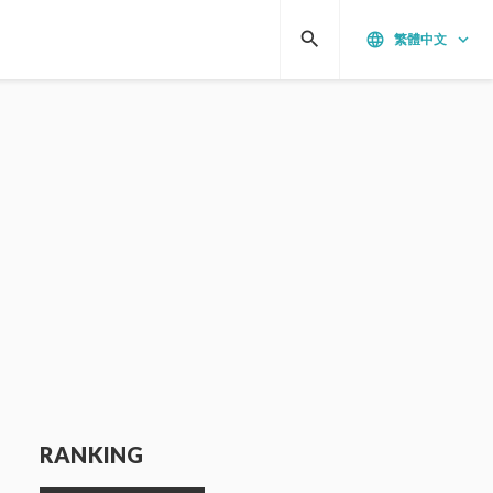
search
language
keyboard_arrow_down
繁體中文
RANKING