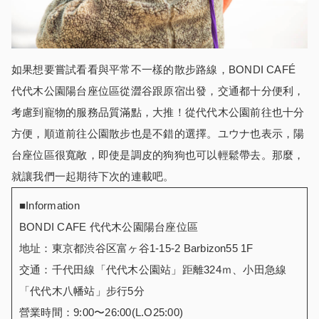
如果想要嘗試看看與平常不一樣的散步路線，BONDI CAFÉ
代代木公園陽台座位區從澀谷跟原宿出發，交通都十分便利，
考慮到寵物的服務品質滿點，大推！從代代木公園前往也十分
方便，順道前往公園散步也是不錯的選擇。ユウナ也表示，陽
台座位區很寬敞，即使是調皮的狗狗也可以輕鬆帶去。那麼，
就讓我們一起期待下次的連載吧。
■Information
BONDI CAFE 代代木公園陽台座位區
地址：東京都渋谷区富ヶ谷1-15-2 Barbizon55 1F
交通：千代田線「代代木公園站」距離324ｍ、小田急線
「代代木八幡站」步行5分
營業時間：9:00〜26:00(L.O25:00)