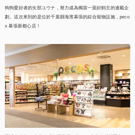
狗狗愛好者的矢部ユウナ，努力成為獨當一面好飼主的連載企
劃。這次來到的是位於千葉縣海濱幕張的綜合寵物設施，peco
s 幕張新都心店！