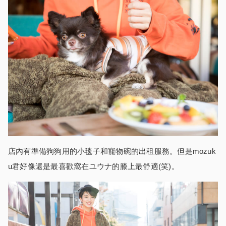
店內有準備狗狗用的小毯子和寵物碗的出租服務。但是mozuk
u君好像還是最喜歡窩在ユウナ的膝上最舒適(笑)。