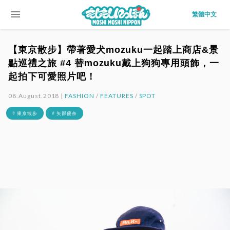
menu
繁體中文
【東京散步】帶著愛犬mozuku一起踏上商店&景
點巡禮之旅 #4 替mozuku戴上狗狗專用頭飾，一
起拍下可愛照片吧！
08.August.2018 |
FASHION
/
FEATURES
/
SPOT
# 東京散步
# 矢部優奈