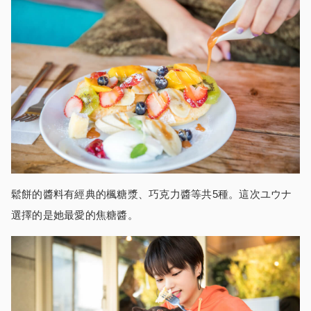
鬆餅的醬料有經典的楓糖漿、巧克力醬等共5種。這次ユウナ
選擇的是她最愛的焦糖醬。