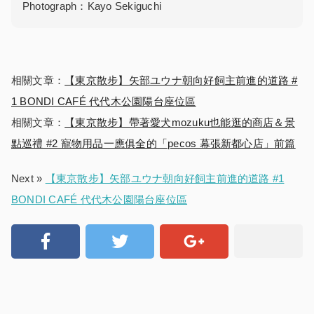
Photograph：Kayo Sekiguchi
相關文章：
【東京散步】矢部ユウナ朝向好飼主前進的道路 #
1 BONDI CAFÉ 代代木公園陽台座位區
相關文章：
【東京散步】帶著愛犬mozuku也能逛的商店＆景
點巡禮 #2 寵物用品一應俱全的「pecos 幕張新都心店」前篇
Next »
【東京散步】矢部ユウナ朝向好飼主前進的道路 #1
BONDI CAFÉ 代代木公園陽台座位區