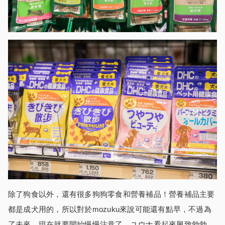
除了狗食以外，還有很多狗狗零食和營養補品！營養補品主要
都是成犬用的，所以對於mozuku來說可能還有點早，不過為
了未來，現在就要開始慢慢注意了，ユウナ看起來興致勃勃。