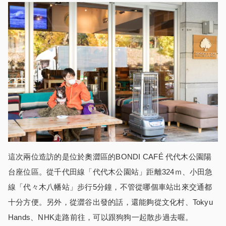
這次兩位造訪的是位於奧澀區的BONDI CAFÉ 代代木公園陽
台座位區。從千代田線「代代木公園站」距離324ｍ、小田急
線「代々木八幡站」步行5分鐘，不管從哪個車站出來交通都
十分方便。另外，從澀谷出發的話，還能夠從文化村、Tokyu
Hands、NHK走路前往，可以跟狗狗一起散步過去喔。