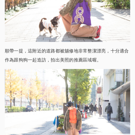
順帶一提，這附近的道路都被舖修地非常整潔漂亮，十分適合
作為跟狗狗一起造訪，拍出美照的推薦區域喔。