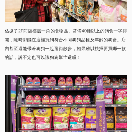
佔據了2F商店樓層一角的食物區。常備40種以上的狗食一字排
開，隨時都能在這裡買到符合不同狗狗品種及年齡的狗食。店
內甚至還能帶著狗狗一起逛街散步，如果難以抉擇要買哪一款
的話，說不定也可以讓狗狗幫忙選喔！