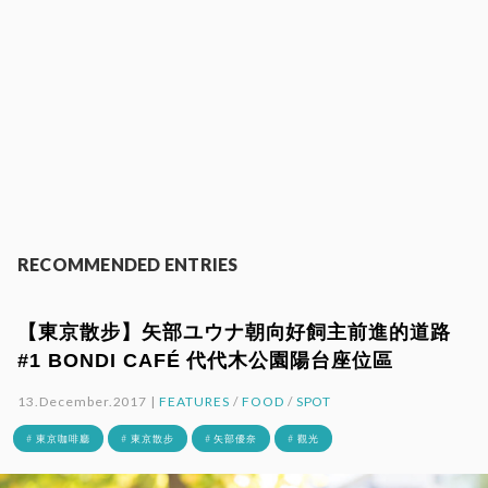
RECOMMENDED ENTRIES
【東京散步】矢部ユウナ朝向好飼主前進的道路
#1 BONDI CAFÉ 代代木公園陽台座位區
13.December.2017 |
FEATURES
/
FOOD
/
SPOT
# 東京咖啡廳
# 東京散步
# 矢部優奈
# 觀光