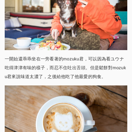
一開始還乖乖坐在一旁看著的mozuku君，可以因為看ユウナ
吃得津津有味的樣子，而忍不住吐出舌頭。但是鬆餅對mozuk
u君來說味道太濃了，之後給他吃了他最愛的狗食。