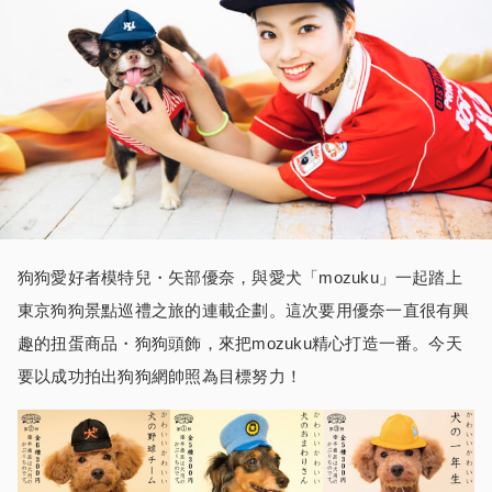
狗狗愛好者模特兒・矢部優奈，與愛犬「mozuku」一起踏上
東京狗狗景點巡禮之旅的連載企劃。這次要用優奈一直很有興
趣的扭蛋商品・狗狗頭飾，來把mozuku精心打造一番。今天
要以成功拍出狗狗網帥照為目標努力！