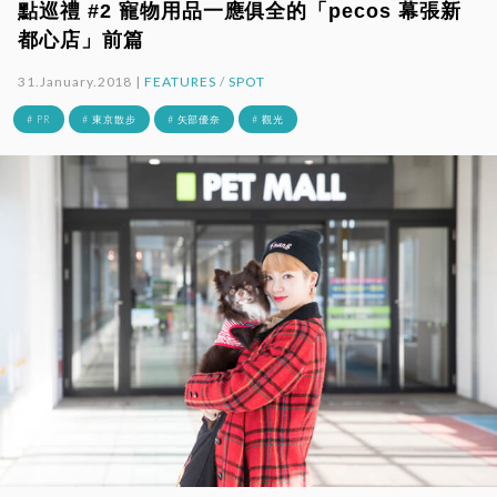
點巡禮 #2 寵物用品一應俱全的「pecos 幕張新
都心店」前篇
31.January.2018 |
FEATURES
/
SPOT
# PR
# 東京散步
# 矢部優奈
# 觀光