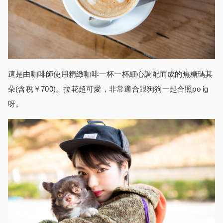
這是由咖啡師使用精緻咖啡一杯一杯細心調配而成的焦糖瑪其
朵(含稅￥700)。拉花超可愛，非常適合跟狗狗一起合照po ig
呀。