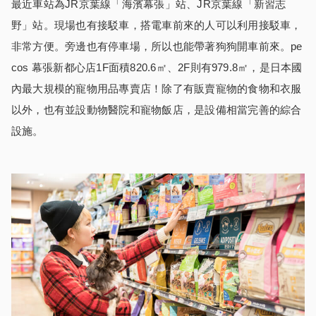
最近車站為JR京葉線「海濱幕張」站、JR京葉線「新習志
野」站。現場也有接駁車，搭電車前來的人可以利用接駁車，
非常方便。旁邊也有停車場，所以也能帶著狗狗開車前來。pe
cos 幕張新都心店1F面積820.6㎡、2F則有979.8㎡，是日本國
內最大規模的寵物用品專賣店！除了有販賣寵物的食物和衣服
以外，也有並設動物醫院和寵物飯店，是設備相當完善的綜合
設施。