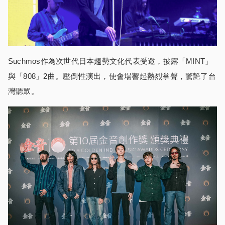
Suchmos作為次世代日本趨勢文化代表受邀，披露「MINT」
與「808」2曲。壓倒性演出，使會場響起熱烈掌聲，驚艷了台
灣聽眾。