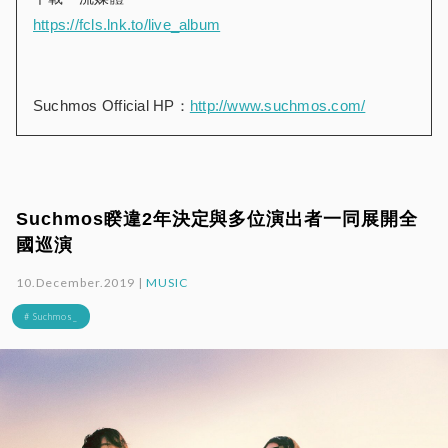
https://fcls.lnk.to/live_album
Suchmos Official HP：
http://www.suchmos.com/
Suchmos睽違2年決定與多位演出者一同展開全
國巡演
10.December.2019 |
MUSIC
# Suchmos_