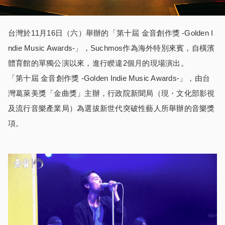
台灣於11月16日（六）舉辦的「第十屆 金音創作獎 -Golden I
ndie Music Awards-」，Suchmos作為海外特別來賓，自橫濱
體育館的單獨公演以來，進行睽違2個月的現場演出。
「第十屆 金音創作獎 -Golden Indie Music Awards-」，由台
灣葛萊美獎「金曲獎」主辦，行政院新聞局（現・文化部影視
及流行音樂產業局）為選拔新世代突破性藝人所舉辦的音樂獎
項。