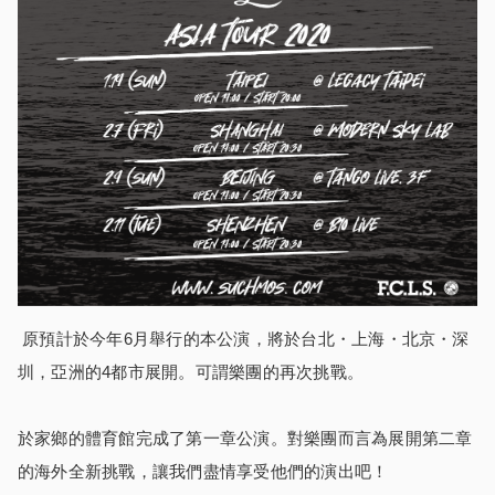
原預計於今年6月舉行的本公演，將於台北・上海・北京・深
圳，亞洲的4都市展開。可謂樂團的再次挑戰。
於家
鄉
的體育館完成了第一章公演。對樂團而言為展開第二章
的海外全新挑戰，讓我們盡情享受他們的演出吧！