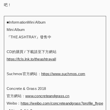
吧！
■InformationMini Album
Mini Album
『THE ASHTRAY』發售中
CD的購買 / 下載請至下方網站
https://fcls.lnk.to/theashtrayall
Suchmos官方網站：
https://www.suchmos.com
Concrete & Grass 2018
官方網站：
www.concreteandgrass.cn
Weibo：
https://weibo.com/concreteandgrass?profile_ftype