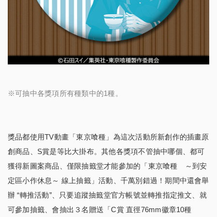
※可抽中各獎項所有種類中的1種。
獎品都使用TV動畫「東京喰種」為這次活動所新創作的插畫原
創商品、S賞是等比大掛布。其他各獎項不管抽中哪個、都可
獲得新圖案商品、僅限抽籤堂才能參加的「東京喰種 ～到安
定區小作休息～ 線上抽籤」活動、千萬別錯過！期間中還會舉
辦 “轉推活動”、只要追蹤抽籤堂官方帳號並轉推指定推文、就
可參加抽籤、會抽出３名贈送「C賞 直徑76mm徽章10種