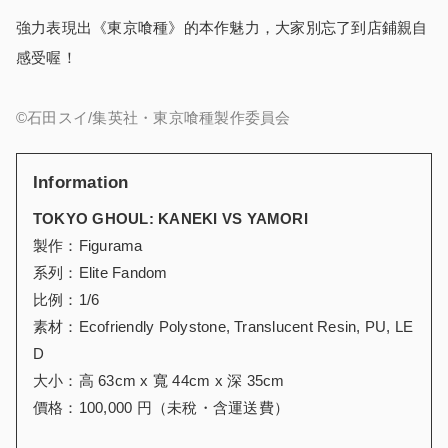
強力表現出《東京喰種》的本作魅力，大家別忘了到店鋪親自
感受喔！
©石田スイ/集英社・東京喰種製作委員会
Information
TOKYO GHOUL: KANEKI VS YAMORI
製作：Figurama
系列：Elite Fandom
比例：1/6
素材：
Ecofriendly Polystone, Translucent Resin, PU, LE
D
大小：高 63cm x 寬 44cm x 深 35cm
價格：100,000 円（未
稅
・含運送費）