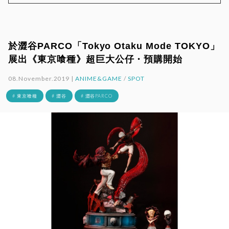
於澀谷PARCO「Tokyo Otaku Mode TOKYO」
展出《東京喰種》超巨大公仔・預購開始
08.November.2019 |
ANIME&GAME
/
SPOT
# 東京喰種
# 澀谷
# 澀谷PARCO