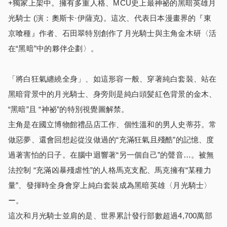
+獨家上架中。擁有多重人格、MCU史上最神祕的黑暗英雄月
光騎士 (演：奧斯卡·伊薩克)。這次、代表日本漫畫界的『東
京喰種』作者、石田翠特別創作了月光騎士與主角金木研〈活
在“黑暗”中的夥伴企劃〉。
「將白狂氣纏繞全身」、如這形容一般、穿著純白套裝、站在
黑暗背景中的月光騎士、身旁則是純白頭髪紅色背景的金木、
“黑暗”且 “神祕”的特別視覺圖解禁。
主角是在國立博物館禮品店工作、個性溫和的男人史蒂芬。常
做惡夢、還會回想起從沒做過的“充滿狂氣且殘酷”的記憶、度
過著害怕的日子。在腦中迴響著“另一個自己”的聲音…。被無
法控制 “充滿凶暴殘虐性”的人格馬克支配、馬克擁有“某種力
量”、發揮時全身會穿上純白套裝成為黑暗英雄〈月光騎士〉
ー。
這次和月光騎士並肩的是、世界累計發行部數超過4,700萬部