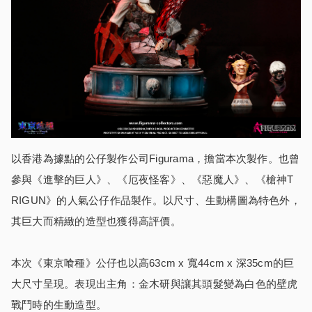
以香港為據點的公仔製作公司Figurama，擔當本次製作。也曾
參與《進擊的巨人》、《厄夜怪客》、《惡魔人》、《槍神T
RIGUN》的人氣公仔作品製作。以尺寸、生動構圖為特色外，
其巨大而精緻的造型也獲得高評價。
本次《東京喰種》公仔也以高63cm x 寬44cm x 深35cm的巨
大尺寸呈現。表現出主角：金木研與讓其頭髮變為白色的壁虎
戰鬥時的生動造型。