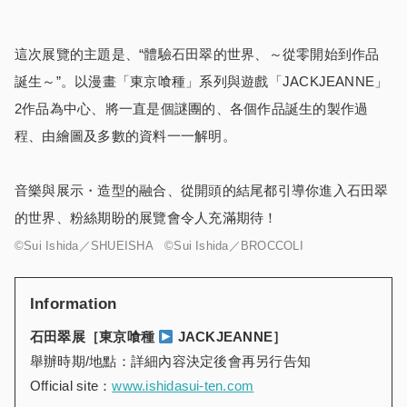
這次展覽的主題是、“體驗石田翠的世界、～從零開始到作品
誕生～”。以漫畫「東京喰種」系列與遊戲「JACKJEANNE」
2作品為中心、將一直是個謎團的、各個作品誕生的製作過
程、由繪圖及多數的資料一一解明。
音樂與展示・造型的融合、從開頭的結尾都引導你進入石田翠
的世界、粉絲期盼的展覽會令人充滿期待！
©Sui Ishida／SHUEISHA ©Sui Ishida／BROCCOLI
Information
石田翠展［東京喰種
JACKJEANNE
］
舉辦時期/地點：詳細內容決定後會再另行告知
Official site：
www.ishidasui-ten.com