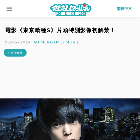
menu
繁體中文
電影《東京喰種S》片頭特別影像初解禁！
28.May.2019 |
ANIME&GAME
/
MOVIE
# 東京喰種