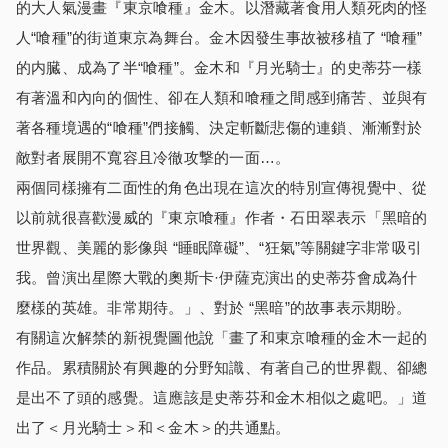
的大人氣漫畫『東京喰種』金木。以潛藏著食用人類死肉的怪
人“喰種”的街道東京為舞台。金木因發生事故被移植了 “喰種”
的内臓、成為了半“喰種”。金木和『月光騎士』的史蒂芬一樣
有著溫和內向的個性、卻在人類和喰種之間感到痛苦、並與有
著各種境遇的“喰種”們接觸、決定斬斷悲傷的連鎖、漸漸對於
敵對者展開不寬容且冷徹攻撃的一面…。
兩個同樣擁有二面性的角色出現在這次的特別宣傳視覺中、從
以前就很喜歡漫威的『東京喰種』作者・石田翠表示「黑暗的
世界觀、美麗的影像與 “睡眠障礙”、“狂氣”等關鍵字非常吸引
我。曾演出星際大戰的奧斯卡·伊薩克演出的史蒂芬會成為什
麼樣的英雄。非常期待。」、對於 “黑暗”的故事表示期盼。
有關這次解禁的新視覺圖他說「畫了和東京喰種的金木一起的
作品。累積關於有興趣的分野知識、有著自己的世界觀、卻總
是出不了頭的感覺。這應該是史蒂芬和金木相似之處吧。」道
出了＜月光騎士＞和＜金木＞的共通點。