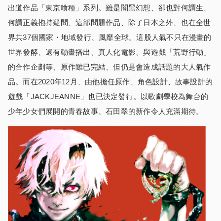
出道作品「東京喰種」系列。雖是闇黑幻想、卻也對何謂生、
何謂正義抱持疑問、這部問題作品、除了日本之外、也在全世
界共37個國家・地域發行、風靡全球。這股人氣不只在漫畫的
世界發酵、還有動畫播出、真人化電影、與遊戲「荒野行動」
的合作企劃等、原作雖已完結、但仍是會造成話題的大人氣作
品。而在2020年12月、由他擔任原作、角色設計、故事設計的
遊戲「JACKJEANNE」也已決定發行。以歌劇學校為舞台的
少年少女們展開的青春故事、石田翠的新作令人充滿期待。