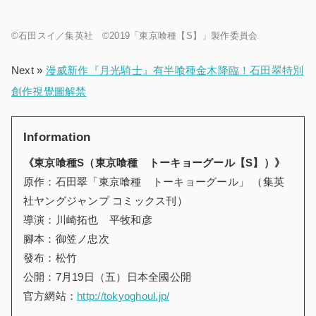
©石田スイ／集英社 ©2019「東京喰種【S】」製作委員会
Next »
漫威新作『月光騎士』有半喰種金木降臨！石田翠特別
創作視覺圖解禁
Information
《東京喰種
S
（
東京喰種 トーキョーグール【
S
】）》
原作：石田翠「東京喰種 トーキョーグール」 （集英
社ヤングジャンプ コミックス刊）
導演：川崎拓也 平牧和彦
腳本：御笠ノ忠次
發布：松竹
公開：7月19日（五）日本全國公開
官方網站：
http://tokyoghoul.jp/