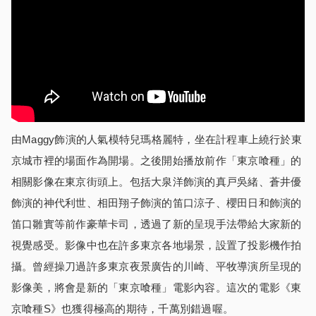
由Maggy飾演的人氣模特兒瑪格麗特，坐在計程車上繞行於東
京城市裡的場面作為開場。之後開始播放前作「東京喰種」的
相關影像在東京街頭上。包括大泉洋飾演的真戸吳緒、蒼井優
飾演的神代利世、相田翔子飾演的笛口涼子、櫻田日和飾演的
笛口雛實等前作豪華卡司，透過了新的呈現手法帶給大家新的
視覺感受。影像中也在許多東京各地場景，設置了投影機作拍
攝。曾經操刀過許多東京夜景廣告的川崎、平牧導演所呈現的
影像美，將會是新的「東京喰種」電影內容。這次的電影《東
京喰種S》也獲得極高的期待，千萬別錯過喔。