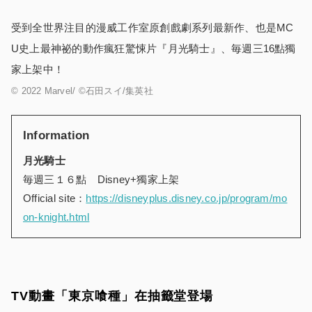
受到全世界注目的漫威工作室原創戲劇系列最新作、也是MC
U史上最神祕的動作瘋狂驚悚片『月光騎士』、毎週三16點獨
家上架中！
©
2022 Marvel/ ©石田スイ/集英社
Information
月光騎士
毎週三１６點 Disney+獨家上架
Official site：
https://disneyplus.disney.co.jp/program/mo
on-knight.html
TV動畫「東京喰種」在抽籤堂登場