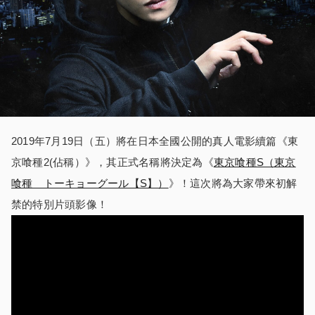
2019年7月19日（五）將在日本全國公開的真人電影續篇《東
京喰種2(佔稱）》，其正式名稱將決定為《
東京喰種S（東京
喰種 トーキョーグール【S】）
》！這次將為大家帶來初解
禁的特別片頭影像！