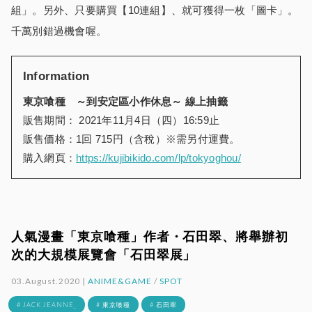
組」。另外、只要購買【10連組】、就可獲得一枚「圖卡」。
千萬別錯過機會喔。
Information
東京喰種 ～到安定區小作休息～ 線上抽籤
販售期間： 2021年11月4日（四）16:59止
販售価格：1回 715円（含稅）※需另付運費。
購入網頁：
https://kujibikido.com/lp/tokyoghou/
人氣漫畫「東京喰種」作者・石田翠、將舉辦初
次的大規模展覽會「石田翠展」
03.August.2020 |
ANIME&GAME
/
SPOT
# JACK JEANNE_
# 東京喰種
# 石田翠