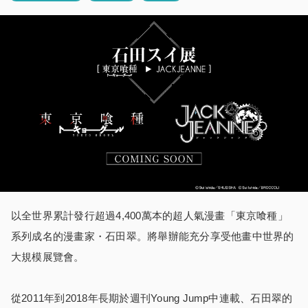
以全世界累計發行超過4,400萬本的超人氣漫畫「東京喰種」
系列成名的漫畫家・石田翠。將舉辦能充分享受他畫中世界的
大規模展覽會。
從2011年到2018年長期於週刊Young Jump中連載、石田翠的