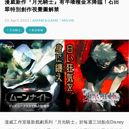
漫威新作『月光騎士』有半喰種金木降臨！石田
翠特別創作視覺圖解禁
20.April.2022 |
ANIME&GAME
/
MOVIE
# 月光騎士
# 東京喰種
漫威工作室最新戲劇系列『月光騎士』於毎週三16點在Disney