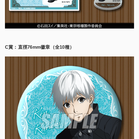
C賞：直徑76mm徽章（全10種）