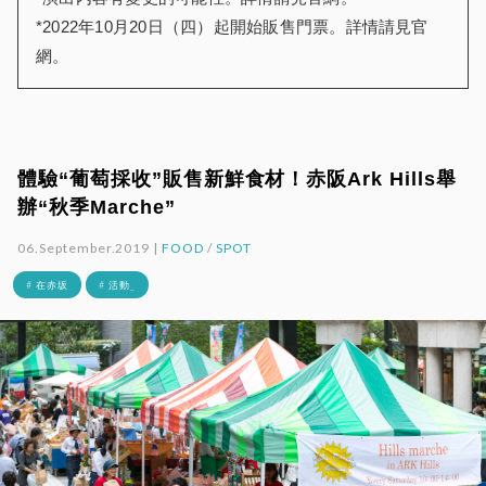
*2022年10月20日（四）起開始販售門票。詳情請見官
網。
體驗“葡萄採收”販售新鮮食材！赤阪Ark Hills舉
辦“秋季Marche”
06.September.2019 |
FOOD
/
SPOT
# 在赤坂
# 活動_