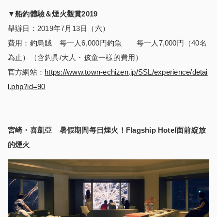
▼
船釣體驗＆煙火觀賞
2019
舉辦日：2019年7月13日（六）
費用：釣烏賊 每一人6,000円釣魚 每一人7,000円（40名
為止）（含釣具/大人・孩童一樣的費用）
官方網站：
https://www.town-echizen.jp/SSL/experience/detai
l.php?id=90
宮崎・喜凱亞 暑假期間每日煙火！
Flagship Hotel
面前綻放
的煙火