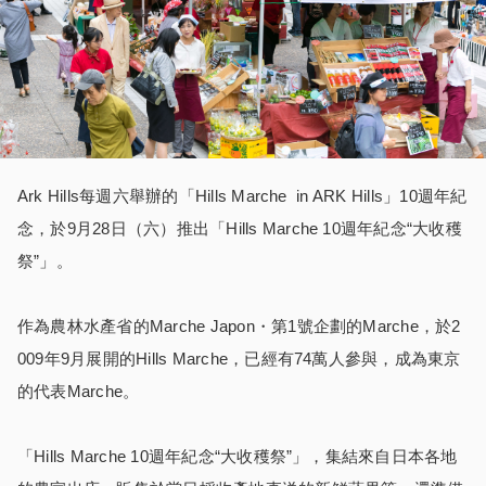
Ark Hills每週六舉辦的「Hills Marche in ARK Hills」10週年紀
念，於9月28日（六）推出「Hills Marche 10週年紀念“大收穫
祭”」。
作為農林水產省的Marche Japon・第1號企劃的Marche，於2
009年9月展開的Hills Marche，已經有74萬人參與，成為東京
的代表Marche。
「Hills Marche 10週年紀念“大收穫祭”」，集結來自日本各地