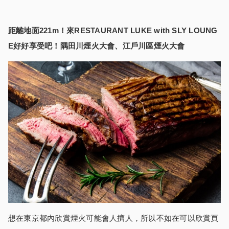
距離地面
221m
！來
RESTAURANT LUKE with SLY LOUNG
E
好好享受吧！隅田川煙火大會、江
戶
川區煙火大會
想在東京都內欣賞煙火可能會人擠人，所以不如在可以欣賞頁