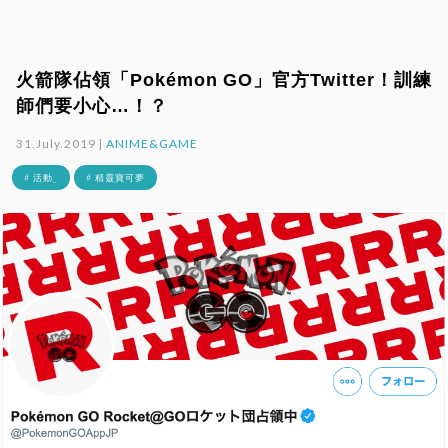
火箭隊佔領「Pokémon GO」官方Twitter！訓練
師們要小心…！？
31.July.2019 |
ANIME&GAME
# 活動_
# 精靈寶可夢