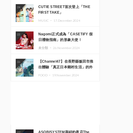
CUTIE STREET首次登上「THE
04
FIRST TAKE」
MUSIC ・
17.December.2024
Nagomi正式成為「CASETiFY 假
05
日禮物指南」的形象大使！
未分類 ・
26.November.2024
【Channel47】在長野縣飯田市推
06
出體驗「真正日本鄉村生活」的外
國遊客專屬旅遊商品
FOOD ・
19.November.2024
ASOBISYSTEM與紐約夜店The
07