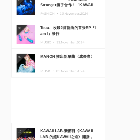
Stranger攜手合作！「KAWAII
MONSTER CAFE」與
FASHION ・
15.November.2024
「SUSHIDELIC」的招牌女孩們將
於紐約展現夢幻舞台
Toua、收錄2首新曲的首張EP『I
08
am I』發行
MUSIC ・
13.November.2024
MANON 推出新單曲〈成長痛〉
09
MUSIC ・
05.November.2024
KAWAII LAB.新節目《KAWAII
10
LAB.的超KAWAII之道》開播，