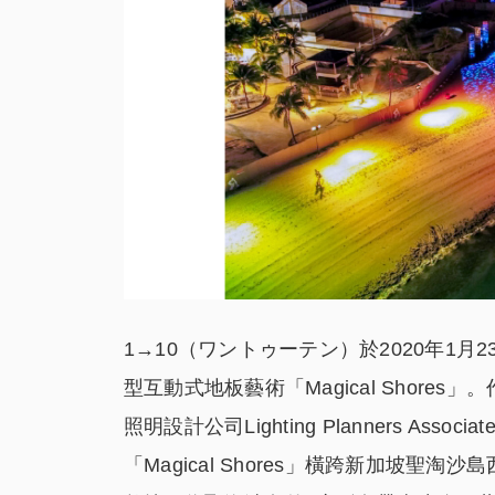
1→10（ワントゥーテン）於2020年1
型互動式地板藝術「Magical Shor
照明設計公司Lighting Planners Associ
「Magical Shores」橫跨新加坡聖