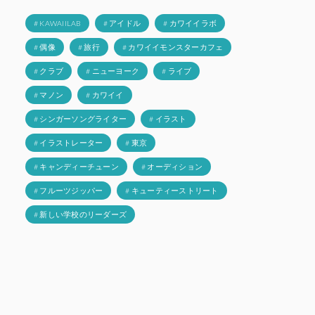
# KAWAIILAB
# アイドル
# カワイイラボ
# 偶像
# 旅行
# カワイイモンスターカフェ
# クラブ
# ニューヨーク
# ライブ
# マノン
# カワイイ
# シンガーソングライター
# イラスト
# イラストレーター
# 東京
# キャンディーチューン
# オーディション
# フルーツジッパー
# キューティーストリート
# 新しい学校のリーダーズ