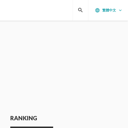
search
language
keyboard_arrow_down
繁體中文
RANKING