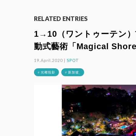
RELATED ENTRIES
1→10（ワントゥーテン
動式藝術「Magical Shor
19.April.2020 |
SPOT
# 光雕投影
# 新加坡_