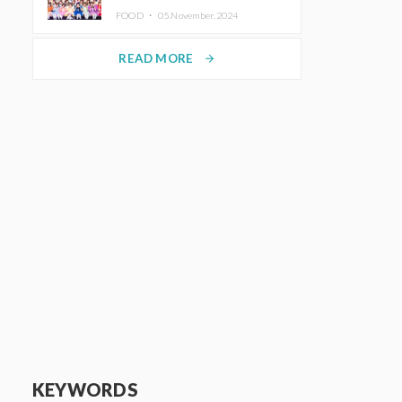
KAWAII LAB.三週年紀念公演也確
FOOD ・
05.November.2024
定舉辦
READ MORE
arrow_forward
KEYWORDS