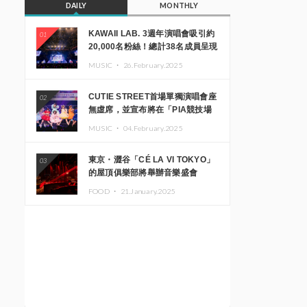
DAILY
MONTHLY
KAWAII LAB. 3週年演唱會吸引約
01
20,000名粉絲！總計38名成員呈現
震撼舞台
MUSIC ・
26.February.2025
CUTIE STREET首場單獨演唱會座
02
無虛席，並宣布將在「PIA競技場
MM」舉辦出道一週年紀念演唱會
MUSIC ・
04.February.2025
東京・澀谷「CÉ LA VI TOKYO」
03
的屋頂俱樂部將舉辦音樂盛會
「Sky‘s The Limit」!! GREEN
FOOD ・
21.January.2025
ASSASSIN DOLLAR、JOMMY、
Kza（FORCE OF NATURE）等日
本頂尖DJ及創作者齊聚一堂