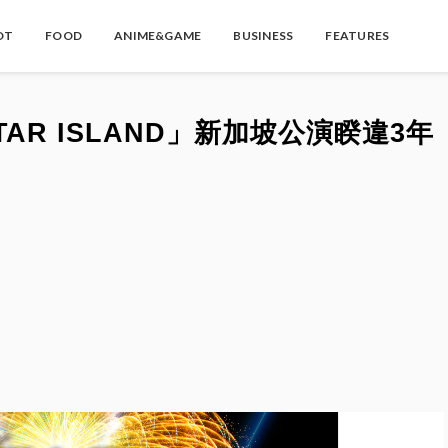
OT
FOOD
ANIME&GAME
BUSINESS
FEATURES
AR ISLAND」新加坡公演睽違3年