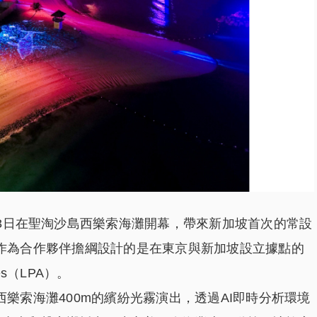
月23日在聖淘沙島西樂索海灘開幕，帶來新加坡首次的常設
es」。作為合作夥伴擔綱設計的是在東京與新加坡設立據點的
ates（LPA）。
淘沙島西樂索海灘400m的繽紛光霧演出，透過AI即時分析環境