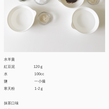
水羊羹
紅豆泥 120ｇ
水 100cc
鹽 一小撮
寒天粉 1-2ｇ
抹茶口味