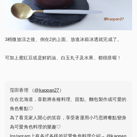
3稍微放涼之後、倒在2的上面、放進冰箱冰透就完成了。
可加上蜜紅豆或是鮮奶油、白玉丸子及水果、都很搭喔！
窪田香理 （
@kaopan27
）
住在北海道，喜歡將各種料理、甜點、麵包製作成可愛的
角色餐點♡
為了看見家人開心的笑容，享受著運用小巧思將餐點變身
為可愛角色料理的樂趣♡
Instagram上有各式各樣的可愛角色料理介紹→
@kaopan