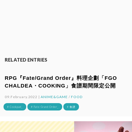
RELATED ENTRIES
RPG『Fate/Grand Order』料理企劃「FGO
CHALDEA・COOKING」食譜期間限定公開
09.February.2022 |
ANIME&GAME
/
FOOD
# Cookpad_
# Fate Grand Order_
# 食譜