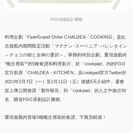
FGO原創設計圍裙
料理企劃「Fate/Grand Order CHALDEA・COOKING」是紀
念遊戲内期間限定活動「マナナン･スーベニア･バレンタイン
～チョコの樹と女神の選択～」舉辦的特別企劃。重現遊戲內
“概念禮装”*的5種食譜和料理影片、於「cookpad」内的FGO
官方廚房「CHALDEA・KITCHEN」及cookpad官方Twitter於
2022年2月7日（一）至2月11日（五）連續5天介紹中。還會
從上傳公開食譜「製作報告」到「cookpad」的人之中抽出50
名、贈送FGO原創設計圍裙。
重現遊戲內登場5種概念禮装的食譜、千萬別錯過！