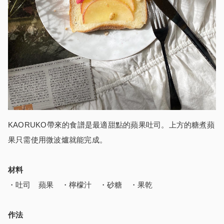
KAORUKO帶來的食譜是最適甜點的蘋果吐司。上方的糖煮蘋
果只需使用微波爐就能完成。
材料
・吐司 蘋果 ・檸檬汁 ・砂糖 ・果乾
作法