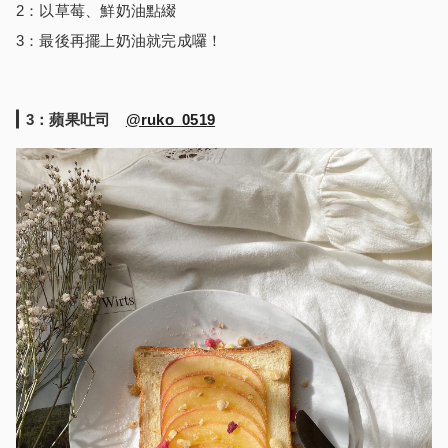
2：以草莓、鮮奶油點綴
3：最後再擺上奶油就完成囉！
3
：蘋果吐司
@ruko_0519