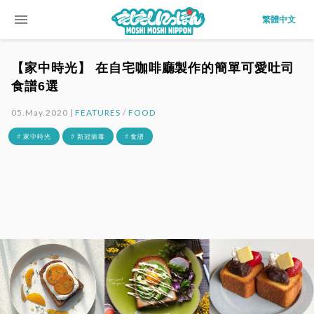
menu
繁體中文
【家中時光】 在自宅咖啡廳製作的簡單可愛吐司
食譜6選
05.May.2020 |
FEATURES
/
FOOD
# 家中時光
# 新冠病毒
# 食譜