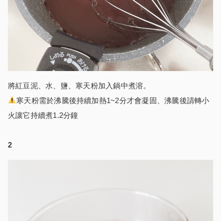
將紅豆泥、水、鹽、寒天粉加入鍋中煮溶。
寒天粉需於沸騰後持續加熱1~2分才會凝固、沸騰後請轉小
火讓它持續煮1.2分鐘
2