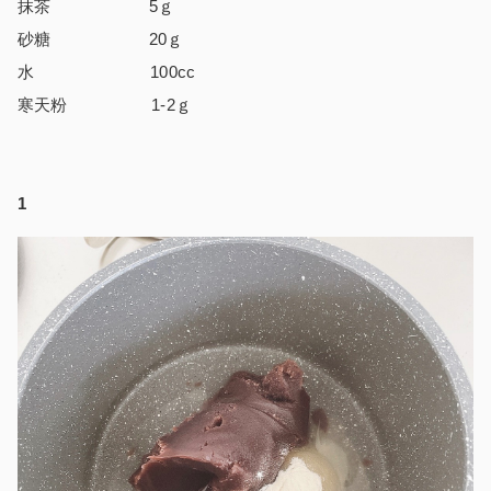
抹茶 5ｇ
砂糖 20ｇ
水 100cc
寒天粉 1-2ｇ
1