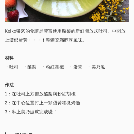
Keiko帶來的食譜是豐富使用酪梨的新鮮開放式吐司。中間放
上濃郁蛋黃・・・！整體充滿醇厚風味。
材料
・吐司 ・酪梨 ・粉紅胡椒 ・蛋黃 ・美乃滋
作法
1：在吐司上方擺放酪梨與粉紅胡椒
2：在中心位置打上一顆蛋黃稍微烤過
3：淋上美乃滋就完成囉！