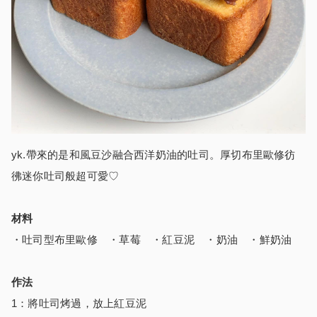
yk.帶來的是和風豆沙融合西洋奶油的吐司。厚切布里歐修彷
彿迷你吐司般超可愛♡
材料
・吐司型布里歐修 ・草莓 ・紅豆泥 ・奶油 ・鮮奶油
作法
1：將吐司烤過，放上紅豆泥