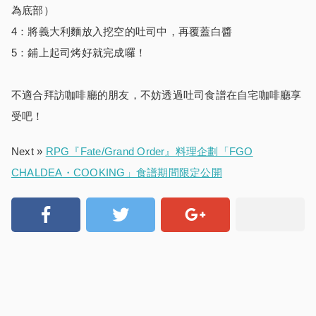
為底部）
4：將義大利麵放入挖空的吐司中，再覆蓋白醬
5：鋪上起司烤好就完成囉！
不適合拜訪咖啡廳的朋友，不妨透過吐司食譜在自宅咖啡廳享
受吧！
Next »
RPG『Fate/Grand Order』料理企劃「FGO
CHALDEA・COOKING」食譜期間限定公開