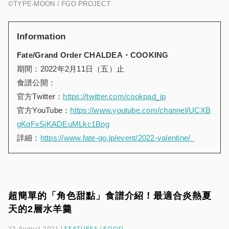
©TYPE-MOON / FGO PROJECT
Information
Fate/Grand Order CHALDEA
・
COOKING
期間：2022年2月11日（五）止
食譜公開：
官方Twitter：
https://twitter.com/cookpad_jp
官方YouTube：
https://www.youtube.com/channel/UCXB
gKqFxSjKADEuMLkc1Bpg
詳細：
https://www.fate-go.jp/event/2022-valentine/
超簡單的「角色甜點」食譜介紹！最適合炎熱夏
天的2層水羊羹
25.August.2021 |
FEATURES
/
FOOD