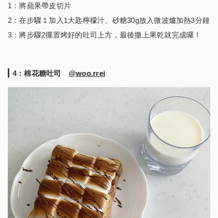
1：將蘋果帶皮切片
2：在步驟１加入1大匙檸檬汁、砂糖30g放入微波爐加熱3分鐘
3：將步驟2擺置烤好的吐司上方，最後撒上果乾就完成囉！
4：棉花糖吐司
@woo.rrei