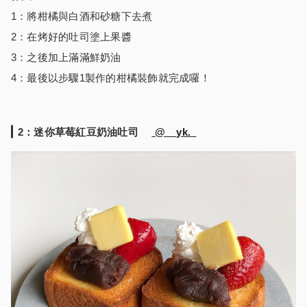
1：將柑橘與白酒和砂糖下去煮
2：在烤好的吐司塗上果醬
3：之後加上滿滿鮮奶油
4：最後以步驟1製作的柑橘裝飾就完成囉！
2：迷你草莓紅豆奶油吐司
@__yk._