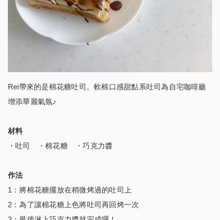
Rei帶來的是棉花糖吐司。軟棉口感甜點系吐司為自宅咖啡廳
增添華麗氣氛♪
材料
・吐司 ・棉花糖 ・巧克力醬
作法
1：將棉花糖擺放在稍微烤過的吐司上
2：為了讓棉花糖上色將吐司再回烤一次
3：最後淋上巧克力醬就完成囉！