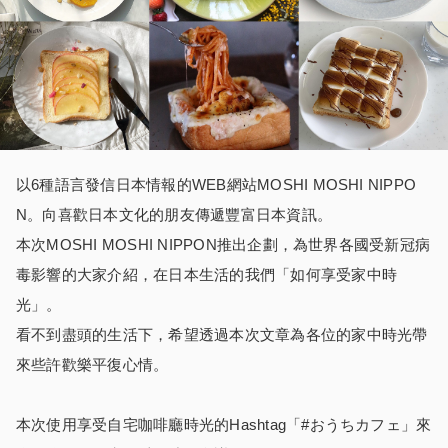
以6種語言發信日本情報的WEB網站MOSHI MOSHI NIPPO
N。向喜歡日本文化的朋友傳遞豐富日本資訊。
本次MOSHI MOSHI NIPPON推出企劃，為世界各國受新冠病
毒影響的大家介紹，在日本生活的我們「如何享受家中時
光」。
看不到盡頭的生活下，希望透過本次文章為各位的家中時光帶
來些許歡樂平復心情。
本次使用享受自宅咖啡廳時光的Hashtag「#おうちカフェ」來