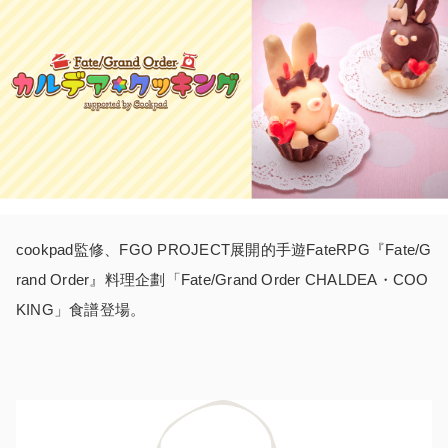
cookpad監修、FGO PROJECT展開的手遊FateRPG『Fate/G
rand Order』料理企劃「Fate/Grand Order CHALDEA・COO
KING」食譜登場。