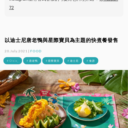
72
以迪士尼唐老鴨與星際寶貝為主題的快煮餐發售
20.July.2021 |
FOOD
# Oisix_
# 唐老鴨
# 星際寶貝
# 迪士尼
# 食譜