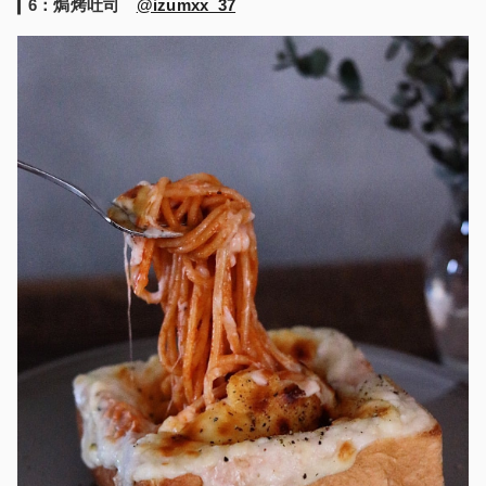
6：焗烤吐司
@izumxx_37