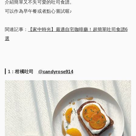
介紹簡單又不失可愛的吐司食譜。
可以作為早午餐或者點心嘗試喔♪
関連記事：
【家中時光】最適自宅咖啡廳！超簡單吐司食譜6
選
1
：柑橘吐司
@candyrose914