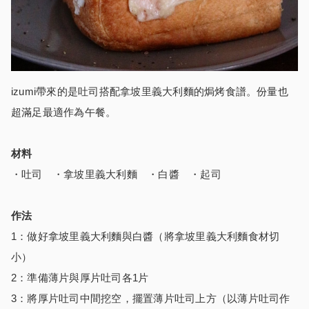
izumi帶來的是吐司搭配拿坡里義大利麵的焗烤食譜。份量也
超滿足最適作為午餐。
材料
・吐司 ・拿坡里義大利麵 ・白醬 ・起司
作法
1：做好拿坡里義大利麵與白醬（將拿坡里義大利麵食材切
小）
2：準備薄片與厚片吐司各1片
3：將厚片吐司中間挖空，擺置薄片吐司上方（以薄片吐司作