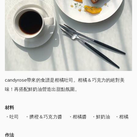
candyrose帶來的食譜是柑橘吐司。柑橘＆巧克力的絕對美
味！再搭配鮮奶油營造出甜點氛圍。
材料
・吐司 ・臍橙＆巧克力醬 ・柑橘醬 ・鮮奶油 ・柑橘
作法