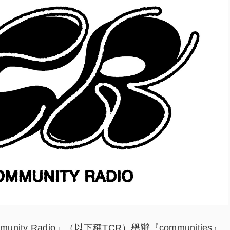
unity Radio」（以下稱TCR）舉辦『communities』