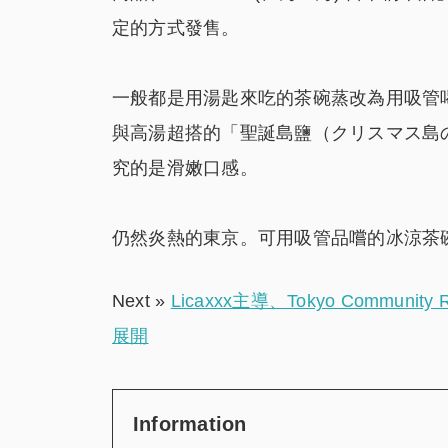
定的方式發售。
一般都是用湯匙來吃的茶碗蒸改為用吸管
與高湯超搭的「聖誕島鹽（クリスマス島
究的是滑嫩口感。
仍然炎熱的東京。可用吸管品嚐的冰涼茶
Next »
Licaxxx主導、Tokyo Commun
展開
Information