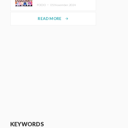
KAWAII LAB.三週年紀念公演也確
FOOD ・
05.November.2024
定舉辦
READ MORE
arrow_forward
KEYWORDS