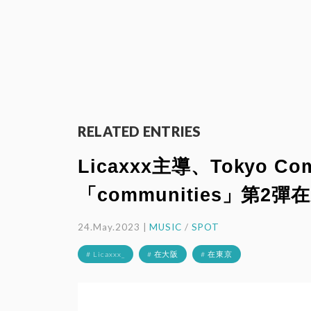
RELATED ENTRIES
Licaxxx主導、Tokyo C
「communities」第2
24.May.2023 |
MUSIC
/
SPOT
# Licaxxx_
# 在大阪
# 在東京