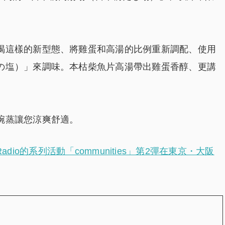
喝這樣的新型態、將雞蛋和高湯的比例重新調配、使用
の塩）」來調味。本枯柴魚片高湯帶出雞蛋香醇、更講
碗蒸讓您涼爽舒適。
ity Radio的系列活動「communities」第2彈在東京・大阪