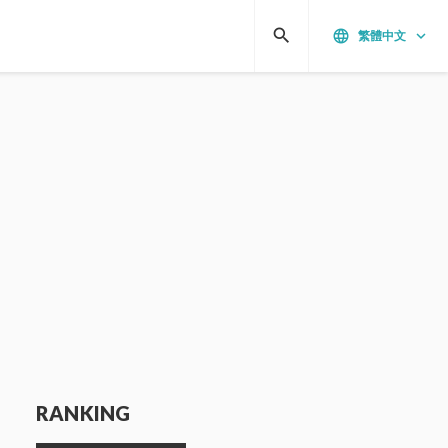
search
language
keyboard_arrow_down
繁體中文
RANKING