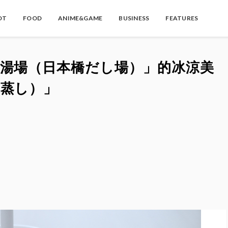
OT
FOOD
ANIME&GAME
BUSINESS
FEATURES
高湯場（日本橋だし場）」的冰涼美
碗蒸し）」