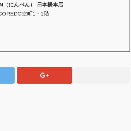
N
（にんべん） 日本橋本店
COREDO室町1・1階