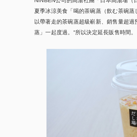
NINBEN公司的高湯社團「日本高湯場（
夏季冰涼美食「喝的茶碗蒸（飲む茶碗蒸
以帶著走的茶碗蒸超級嶄新、銷售量超過預
蒸」一起度過。”所以決定延長販售時間。