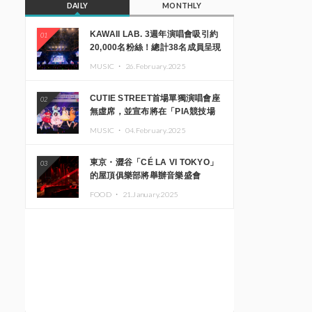
DAILY
MONTHLY
KAWAII LAB. 3週年演唱會吸引約
01
20,000名粉絲！總計38名成員呈現
震撼舞台
MUSIC ・
26.February.2025
CUTIE STREET首場單獨演唱會座
02
無虛席，並宣布將在「PIA競技場
MM」舉辦出道一週年紀念演唱會
MUSIC ・
04.February.2025
東京・澀谷「CÉ LA VI TOKYO」
03
的屋頂俱樂部將舉辦音樂盛會
「Sky‘s The Limit」!! GREEN
FOOD ・
21.January.2025
ASSASSIN DOLLAR、JOMMY、
Kza（FORCE OF NATURE）等日
本頂尖DJ及創作者齊聚一堂