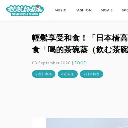
MUSIC
FASHION
MOVIE
SP
輕鬆享受和食！「日本橋
食「喝的茶碗蒸（飲む茶
03.September.2020 |
FOOD
# 在日本橋
# 在東京
# 日本料理