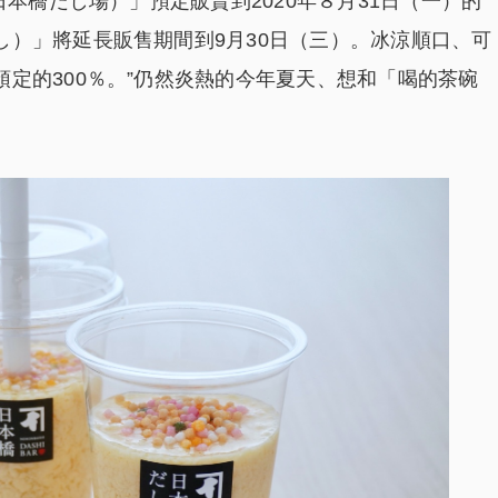
日本橋だし場）」預定販賣到2020年８月31日（一）的
し）」將延長販售期間到9月30日（三）。冰涼順口、可
定的300％。”仍然炎熱的今年夏天、想和「喝的茶碗