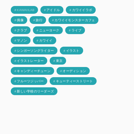
# KAWAIILAB
# アイドル
# カワイイラボ
# 偶像
# 旅行
# カワイイモンスターカフェ
# クラブ
# ニューヨーク
# ライブ
# マノン
# カワイイ
# シンガーソングライター
# イラスト
# イラストレーター
# 東京
# キャンディーチューン
# オーディション
# フルーツジッパー
# キューティーストリート
# 新しい学校のリーダーズ