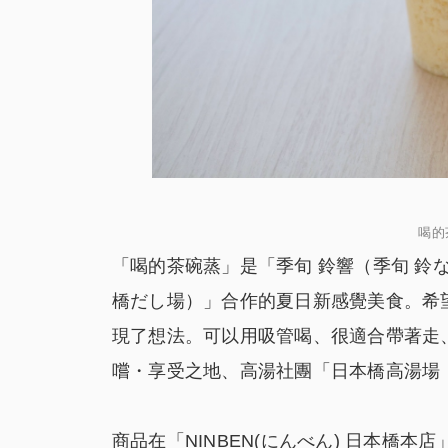
喝的
「喝的茶碗蒸」是「季旬 鈴響（季旬 鈴な
橋だし場）」合作的夏日新感覺美食。希
現了想法。可以用吸管喝、很適合帶著走
嚐・享受之地、高湯社團「日本橋高湯場
商品在「NINBEN(にんべん) 日本橋