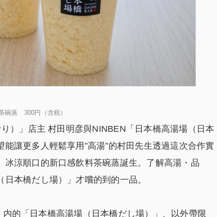
茶碗蒸 300円（含税）
り）」店主 村田明彦與NINBEN「日本橋高湯場（日本
望能讓更多人輕鬆享用”高湯”的村田先生透過這次合作實
、冰涼順口的新口感飲料茶碗蒸誕生。了解高湯・品
（日本橋だし場）」才嚐的到的一品。
本店」内的「日本橋高湯場（日本橋だし場）」、以外帶限