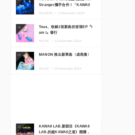
Stranger攜手合作！「KAWAII
MONSTER CAFE」與
FASHION ・
15.November.2024
「SUSHIDELIC」的招牌女孩們將
於紐約展現夢幻舞台
Toua、收錄2首新曲的首張EP『I
08
am I』發行
MUSIC ・
13.November.2024
MANON 推出新單曲〈成長痛〉
09
MUSIC ・
05.November.2024
KAWAII LAB.新節目《KAWAII
10
LAB.的超KAWAII之道》開播，