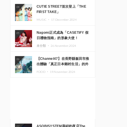
CUTIE STREET首次登上「THE
04
FIRST TAKE」
MUSIC ・
17.December.2024
Nagomi正式成為「CASETiFY 假
05
日禮物指南」的形象大使！
未分類 ・
26.November.2024
【Channel47】在長野縣飯田市推
06
出體驗「真正日本鄉村生活」的外
國遊客專屬旅遊商品
FOOD ・
19.November.2024
ASOBISYSTEM與紐約夜店The
07