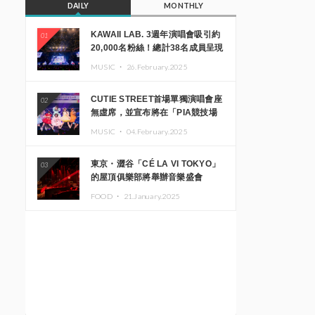
DAILY
MONTHLY
KAWAII LAB. 3週年演唱會吸引約
01
20,000名粉絲！總計38名成員呈現
震撼舞台
MUSIC ・
26.February.2025
CUTIE STREET首場單獨演唱會座
02
無虛席，並宣布將在「PIA競技場
MM」舉辦出道一週年紀念演唱會
MUSIC ・
04.February.2025
東京・澀谷「CÉ LA VI TOKYO」
03
的屋頂俱樂部將舉辦音樂盛會
「Sky‘s The Limit」!! GREEN
FOOD ・
21.January.2025
ASSASSIN DOLLAR、JOMMY、
Kza（FORCE OF NATURE）等日
本頂尖DJ及創作者齊聚一堂