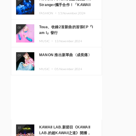
Stranger攜手合作！「KAWAII
MONSTER CAFE」與
FASHION ・
15.November.2024
「SUSHIDELIC」的招牌女孩們將
於紐約展現夢幻舞台
Toua、收錄2首新曲的首張EP『I
08
am I』發行
MUSIC ・
13.November.2024
MANON 推出新單曲〈成長痛〉
09
MUSIC ・
05.November.2024
KAWAII LAB.新節目《KAWAII
10
LAB.的超KAWAII之道》開播，