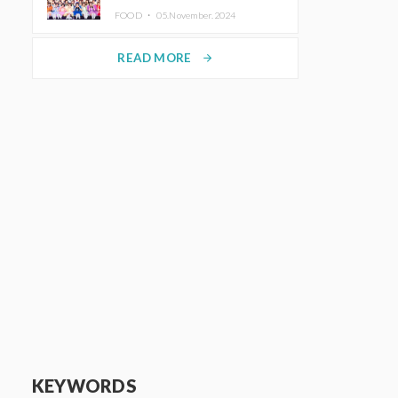
KAWAII LAB.三週年紀念公演也確
FOOD ・
05.November.2024
定舉辦
READ MORE
arrow_forward
KEYWORDS