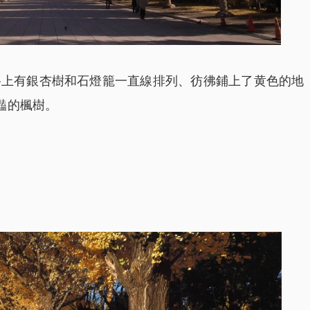
路上有銀杏樹和石燈籠一直線排列、彷彿鋪上了黄色的地
豔的楓樹。