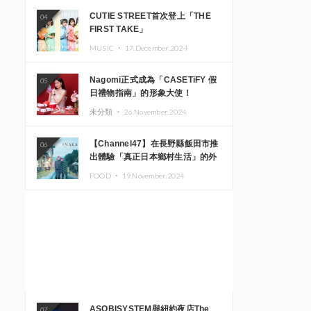
CUTIE STREET首次登上「THE
04
FIRST TAKE」
MUSIC ・
17.December.2024
Nagomi正式成為「CASETiFY 假
05
日禮物指南」的形象大使！
未分類 ・
26.November.2024
【Channel47】在長野縣飯田市推
06
出體驗「真正日本鄉村生活」的外
國遊客專屬旅遊商品
FOOD ・
19.November.2024
ASOBISYSTEM與紐約夜店The
07