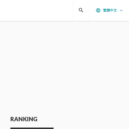
search
language
keyboard_arrow_down
繁體中文
RANKING