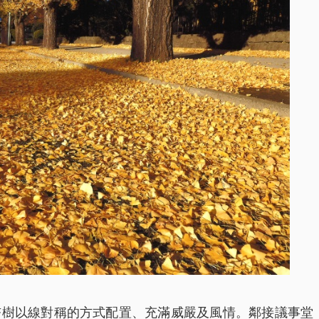
杏樹以線對稱的方式配置、充滿威嚴及風情。鄰接議事堂