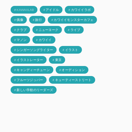
# KAWAIILAB
# アイドル
# カワイイラボ
# 偶像
# 旅行
# カワイイモンスターカフェ
# クラブ
# ニューヨーク
# ライブ
# マノン
# カワイイ
# シンガーソングライター
# イラスト
# イラストレーター
# 東京
# キャンディーチューン
# オーディション
# フルーツジッパー
# キューティーストリート
# 新しい学校のリーダーズ