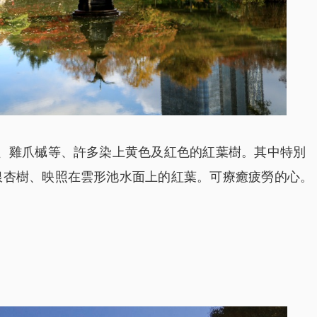
木、雞爪槭等、許多染上黄色及紅色的紅葉樹。其中特別
銀杏樹、映照在雲形池水面上的紅葉。可療癒疲勞的心。