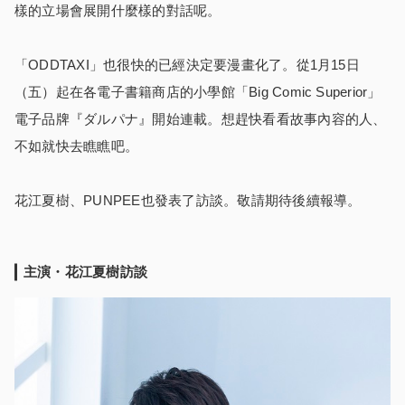
樣的立場會展開什麼樣的對話呢。
「ODDTAXI」也很快的已經決定要漫畫化了。從1月15日
（五）起在各電子書籍商店的小學館「Big Comic Superior」
電子品牌『ダルパナ』開始連載。想趕快看看故事內容的人、
不如就快去瞧瞧吧。
花江夏樹、PUNPEE也發表了訪談。敬請期待後續報導。
主演・花江夏樹訪談