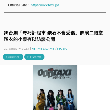
Official Site：
https://oddtaxi.jp/
舞台劇「奇巧計程車 鑽石不會受傷」飾演二階堂
瑠衣的小栗有以訪談公開
22.January.2023 |
ANIME&GAME
/
MUSIC
# ODDTAXI_
# 奇巧計程車