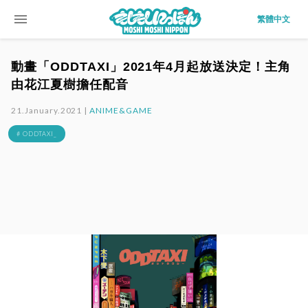
menu
繁體中文
動畫「ODDTAXI」2021年4月起放送決定！主角
由花江夏樹擔任配音
21.January.2021 |
ANIME&GAME
# ODDTAXI_