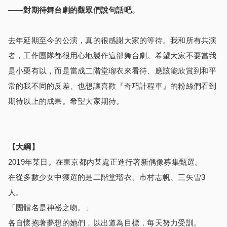
――對期待舞台劇的觀眾們說句話吧。
去年延期至今的公演，真的很感謝大家的等待。我和所有共演
者，工作團隊都很用心地製作這部舞台劇。希望大家不要當我
是小栗有以，而是當成二階堂瑠衣來看待、應該能欣賞到和平
常的我不同的反差、也想讓喜歡『奇巧計程車』的粉絲們看到
期待以上的成果。希望大家期待。
【大綱】
2019年某日。在東京都内某處正進行著新偶像募集甄選。
在從多數少女中獲選的是二階堂瑠衣、市村志帆、三矢雪3
人。
「團體名是神祕之吻。」
各自懷抱著夢想的她們，以出道為目標，每天努力受訓。