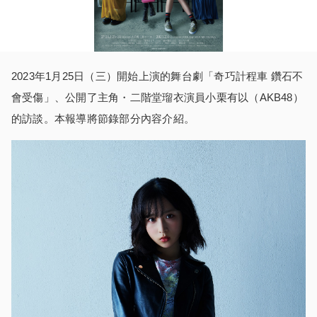
2023年1月25日（三）開始上演的舞台劇「奇巧計程車 鑽石不
會受傷」、公開了主角・二階堂瑠衣演員小栗有以（AKB48）
的訪談。本報導將節錄部分內容介紹。