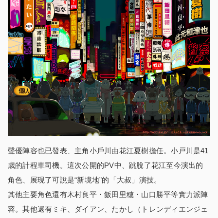
聲優陣容也已發表、主角小戶川由花江夏樹擔任。小戸川是41
歳的計程車司機。這次公開的PV中、跳脫了花江至今演出的
角色、展現了可說是“新境地”的「大叔」演技。
其他主要角色還有木村良平・飯田里穂・山口勝平等實力派陣
容。其他還有ミキ、ダイアン、たかし（トレンディエンジェ