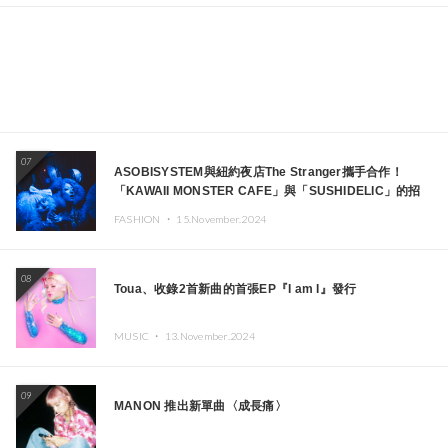
07
ASOBISYSTEM與紐約夜店The Stranger攜手合作！
「KAWAII MONSTER CAFE」與「SUSHIDELIC」的招
牌女孩們將於紐約展現夢幻舞台
FASHION ・
15.November.2024
08
Toua、收錄2首新曲的首張EP『I am I』發行
MUSIC ・
13.November.2024
09
MANON 推出新單曲〈成長痛〉