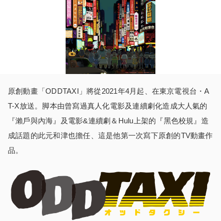
原創動畫「ODDTAXI」將從2021年4月起、在東京電視台・A
T-X放送。脚本由曾寫過真人化電影及連續劇化造成大人氣的
『瀨戶與內海』及電影&連續劇＆Hulu上架的『黑色校規』造
成話題的此元和津也擔任、這是他第一次寫下原創的TV動畫作
品。