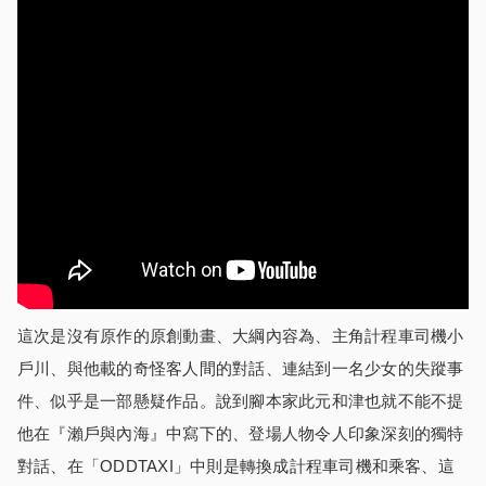
這次是沒有原作的原創動畫、大綱內容為、主角計程車司機小
戶川、與他載的奇怪客人間的對話、連結到一名少女的失蹤事
件、似乎是一部懸疑作品。說到腳本家此元和津也就不能不提
他在『瀨戶與內海』中寫下的、登場人物令人印象深刻的獨特
對話、在「ODDTAXI」中則是轉換成計程車司機和乘客、這