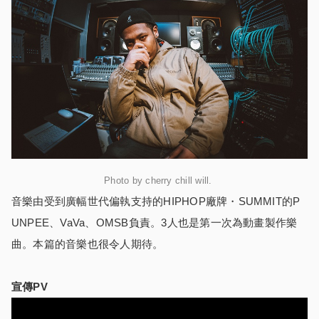
Photo by cherry chill will.
音樂由受到廣幅世代偏執支持的HIPHOP廠牌・SUMMIT的P
UNPEE、VaVa、OMSB負責。3人也是第一次為動畫製作樂
曲。本篇的音樂也很令人期待。
宣傳PV