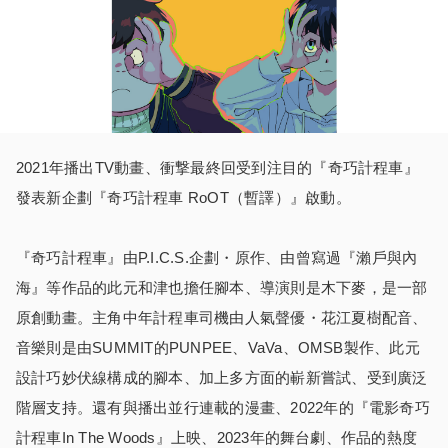
2021年播出TV動畫、衝撃最終回受到注目的『奇巧計程車』
發表新企劃『奇巧計程車 RoOT（暫譯）』啟動。
『奇巧計程車』由P.I.C.S.企劃・原作、由曾寫過『瀨戶與內
海』等作品的此元和津也擔任腳本、導演則是木下麥，是一部
原創動畫。主角中年計程車司機由人氣聲優・花江夏樹配音、
音樂則是由SUMMIT的PUNPEE、VaVa、OMSB製作、此元
設計巧妙伏線構成的腳本、加上多方面的嶄新嘗試、受到廣泛
階層支持。還有與播出並行連載的漫畫、2022年的『電影奇巧
計程車In The Woods』上映、2023年的舞台劇、作品的熱度