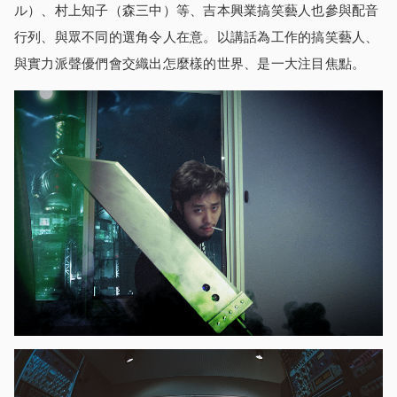
ル）、村上知子（森三中）等、吉本興業搞笑藝人也參與配音
行列、與眾不同的選角令人在意。以講話為工作的搞笑藝人、
與實力派聲優們會交織出怎麼樣的世界、是一大注目焦點。