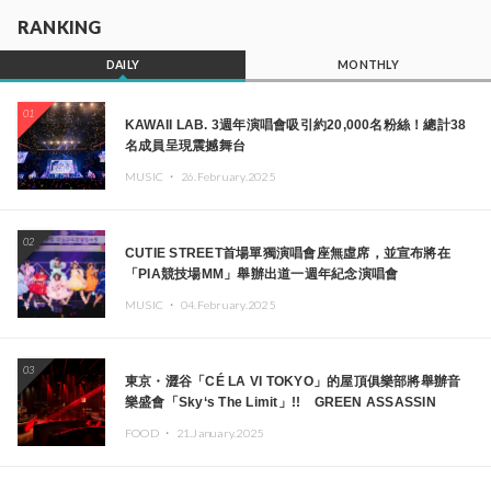
RANKING
DAILY
MONTHLY
01
KAWAII LAB. 3週年演唱會吸引約20,000名粉絲！總計38
名成員呈現震撼舞台
MUSIC ・
26.February.2025
02
CUTIE STREET首場單獨演唱會座無虛席，並宣布將在
「PIA競技場MM」舉辦出道一週年紀念演唱會
MUSIC ・
04.February.2025
03
東京・澀谷「CÉ LA VI TOKYO」的屋頂俱樂部將舉辦音
樂盛會「Sky‘s The Limit」!! GREEN ASSASSIN
DOLLAR、JOMMY、Kza（FORCE OF NATURE）等日
FOOD ・
21.January.2025
本頂尖DJ及創作者齊聚一堂