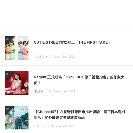
04
CUTIE STREET首次登上「THE FIRST TAKE」
MUSIC ・
17.December.2024
05
Nagomi正式成為「CASETiFY 假日禮物指南」的形象大
使！
未分類 ・
26.November.2024
06
【Channel47】在長野縣飯田市推出體驗「真正日本鄉村
生活」的外國遊客專屬旅遊商品
FOOD ・
19.November.2024