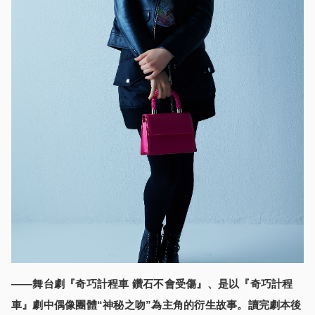
――舞台劇『奇巧計程車 鑽石不會受傷』、是以『奇巧計程
車』劇中偶像團體“神秘之吻”為主角的衍生故事。讀完劇本後