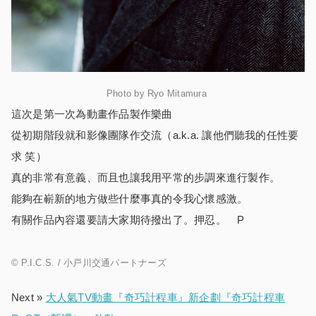
Photo by Ryo Mitamura
這次是第一次為動畫作品製作樂曲
從初期階段就和影像團隊作交流（a.k.a. 讓他們聽我的任性要
求 笑）
真的非常有意義、而且也讓我用平常的步調來進行製作。
能夠在嶄新的地方做些什麼事真的令我心懷感激。
有關作品內容還要請大家期待撥出了。押忍。 P
© P.I.C.S. / 小戸川交通パートナーズ
Next »
大人氣TV動畫『奇巧計程車』新企劃『奇巧計程車