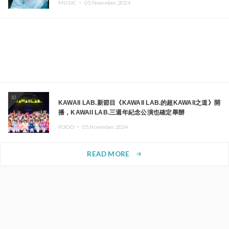
MUSIC ・
05.November.2024
10
KAWAII LAB.新節目《KAWAII LAB.的超KAWAII之道》開
播，KAWAII LAB.三週年紀念公演也確定舉辦
FOOD ・
05.November.2024
READ MORE
arrow_forward