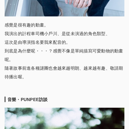
感覺是很有趣的動畫。
我演出的計程車司機小戶川、是從未演過的角色類型、
這次是由導演指名要我來配音的。
到底是為什麼呢・・・？感覺不像是單純描寫可愛動物的動畫
呢。
隨著故事前進各種謎團也會越來越明朗、越來越有趣、敬請期
待播出喔。
音樂・PUNPEE訪談