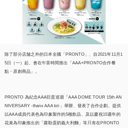
除了部分店舗之外的日本全國「PRONTO」、自2021年11月1
5日（一）起、會在午茶時間推出「AAA×PRONTO合作餐
點・原創商品」。
PRONTO 為紀念AAA巨蛋巡迴「AAA DOME TOUR 15th AN
NIVERSARY -thanx AAA lot-」舉辦、發表了合作企劃。提供
以AAA成員代表色為印象製作的5種飲品、及以慶祝15週年的
花束為印象推出的「蘿勒蛋奶義大利麵」等只有在PRONTO