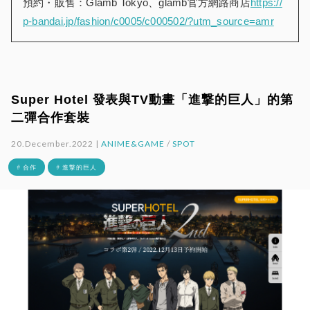
預約・販售：Glamb Tokyo、glamb官方網路商店
https://
p-bandai.jp/fashion/c0005/c000502/?utm_source=amr
Super Hotel 發表與TV動畫「進撃的巨人」的第
二彈合作套裝
20.December.2022 |
ANIME&GAME
/
SPOT
# 合作
# 進撃的巨人