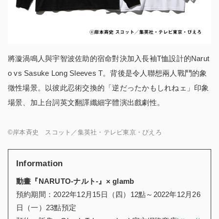
將漩渦鳴人與宇智波佐助的宿命對決加入長袖T恤設計的Narut
o vs Sasuke Long Sleeves T。背後是令人聯想兩人戰鬥的象
徵性場景。以彼此忍術交換的「逆だったかもしれねェ」印象
場景、加上台詞英文翻譯纖細字體演出戲劇性。
©岸本斉史 スコット／集英社・テレビ東京・ぴえろ
Information
動畫『NARUTO-ナルト-』× glamb
預約期間：2022年12月15日（四）12點～2022年12月26
日（一）23點預定