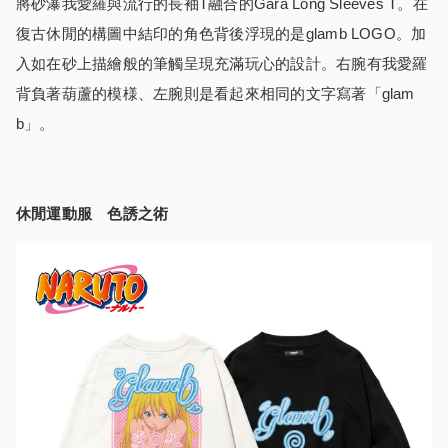
將砂瀑我愛羅與流行的長袖T融合的Gāra Long Sleeves T。在
復古休閒的構圖中結印的角色背後浮現的是glamb LOGO。加
入如在砂上描繪般的筆觸呈現充滿玩心的設計。右腕有我愛羅
背負著葫蘆的模様、左腕則是看起來相同的文字寫著「glam
b」。
休閒運動服 色誘之術