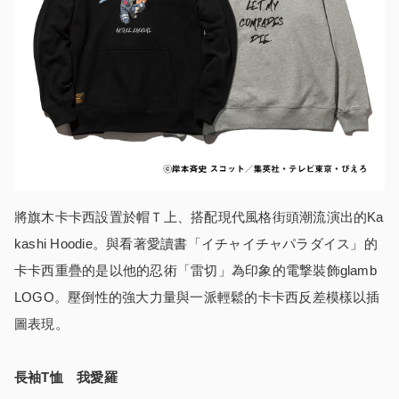
將旗木卡卡西設置於帽Ｔ上、搭配現代風格街頭潮流演出的Ka
kashi Hoodie。與看著愛讀書「イチャイチャパラダイス」的
卡卡西重疊的是以他的忍術「雷切」為印象的電撃裝飾glamb
LOGO。壓倒性的強大力量與一派輕鬆的卡卡西反差模樣以插
圖表現。
長袖T恤 我愛羅