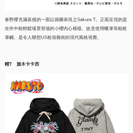
春野櫻充滿喜感的一面以插圖表現之Sakura T。正面呈現的是
在作中較輕鬆場景登場的小櫻內心模樣。故意使用蠟筆等粗糙
筆觸、是令人聯想US粗俗藝術的現代風格視覺。
帽T 旗木卡卡西