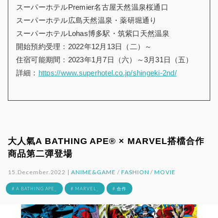
スーパーホテルPremier名古屋天然温泉桜通口
スーパーホテル広島天然温泉・薬研堀通り
スーパーホテルLohas博多駅・筑紫口天然温泉
開始預約受理：2022年12月13日（二）～
住宿可能期間：2023年1月7日（六）～3月31日（五）
詳細：
https://www.superhotel.co.jp/shingeki-2nd/
大人氣A BATHING APE®︎ × MARVEL搭檔合作
商品第二彈登場
15.December.2022 |
ANIME&GAME
/
FASHION
/
MOVIE
# A BATHING APE_
# MARVEL_
# 合作