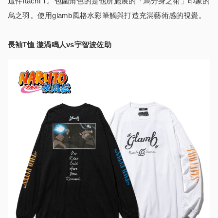
這件Itachi T。包圍角色的是他所施展的「烏分身之術」印象的
烏之羽。使用glamb風格水彩筆觸與打造充滿藝術感的視覺。
長袖T恤 漩渦鳴人vs宇智波佐助