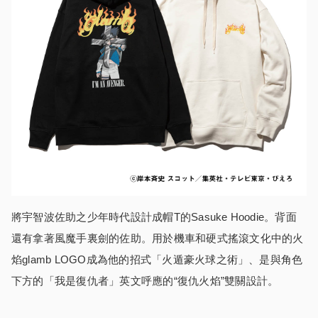
將宇智波佐助之少年時代設計成帽T的Sasuke Hoodie。背面
還有拿著風魔手裏劍的佐助。用於機車和硬式搖滾文化中的火
焰glamb LOGO成為他的招式「火遁豪火球之術」、是與角色
下方的「我是復仇者」英文呼應的“復仇火焰”雙關設計。