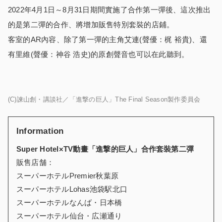
2022年4月1日～8月31日期間實施了合作第一彈後、這次推出
的是第二彈的合作、將增加販售特別套裝的店鋪。
客室的AR內容、除了第一彈的主角艾連(聲優：梶 裕貴)、還
有里維(聲優：神谷 浩史)的原創聲音也可以在此聽到。
(C)諫山創・講談社／「進撃の巨人」The Final Season製作委員会
Information
Super Hotel×TV動畫「進撃的巨人」合作套裝第二彈
販售店舗：
スーパーホテルPremier秋葉原
スーパーホテルLohas池袋駅北口
スーパーホテルなんば・日本橋
スーパーホテル仙台・広瀬通り