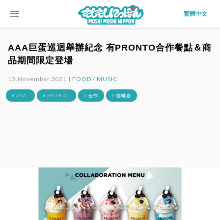
menu
繁體中文
AAA巨蛋巡迴舉辦紀念 有PRONTO合作餐點＆商
品期間限定登場
13.November.2021 |
FOOD
/
MUSIC
# AAA_
# PRONTO_
# 合作
# 咖啡廳