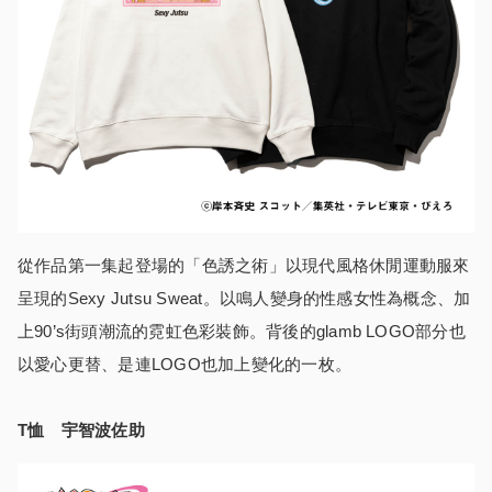
從作品第一集起登場的「色誘之術」以現代風格休閒運動服來
呈現的Sexy Jutsu Sweat。以鳴人變身的性感女性為概念、加
上90’s街頭潮流的霓虹色彩裝飾。背後的glamb LOGO部分也
以愛心更替、是連LOGO也加上變化的一枚。
T恤 宇智波佐助