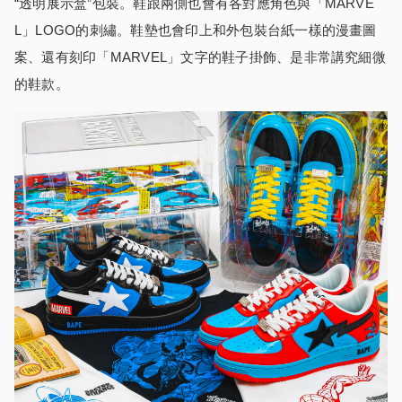
“透明展示盒”包裝。鞋跟兩側也會有各對應角色與「MARVE
L」LOGO的刺繡。鞋墊也會印上和外包裝台紙一樣的漫畫圖
案、還有刻印「MARVEL」文字的鞋子掛飾、是非常講究細微
的鞋款。