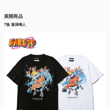
展開商品
T恤 漩渦鳴人​