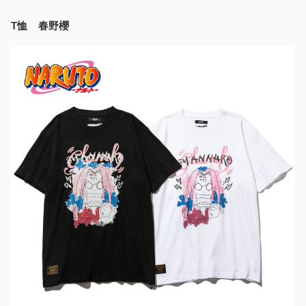
T恤 春野櫻