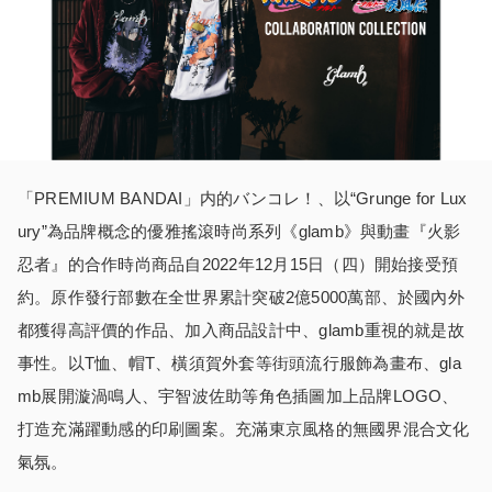
「PREMIUM BANDAI」内的バンコレ！、以“Grunge for Lux
ury”為品牌概念的優雅搖滾時尚系列《glamb》與動畫『火影
忍者』的合作時尚商品自2022年12月15日（四）開始接受預
約。原作發行部數在全世界累計突破2億5000萬部、於國內外
都獲得高評價的作品、加入商品設計中、glamb重視的就是故
事性。以T恤、帽T、橫須賀外套等街頭流行服飾為畫布、gla
mb展開漩渦鳴人、宇智波佐助等角色插圖加上品牌LOGO、
打造充滿躍動感的印刷圖案。充滿東京風格的無國界混合文化
氣氛。