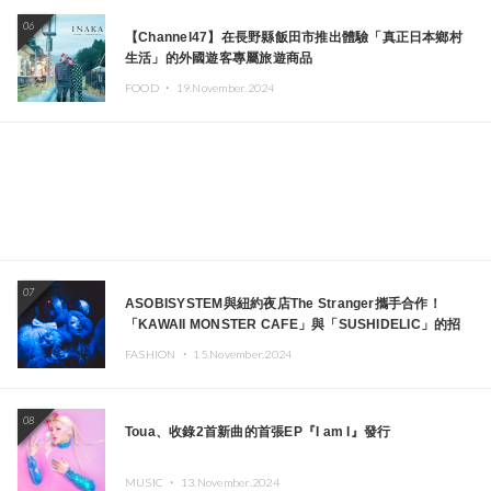
06
【Channel47】在長野縣飯田市推出體驗「真正日本鄉村
生活」的外國遊客專屬旅遊商品
FOOD ・
19.November.2024
07
ASOBISYSTEM與紐約夜店The Stranger攜手合作！
「KAWAII MONSTER CAFE」與「SUSHIDELIC」的招
牌女孩們將於紐約展現夢幻舞台
FASHION ・
15.November.2024
08
Toua、收錄2首新曲的首張EP『I am I』發行
MUSIC ・
13.November.2024