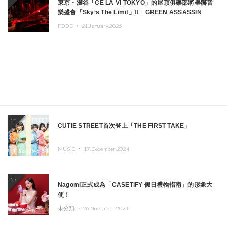
東京・澀谷「CÉ LA VI TOKYO」的屋頂俱樂部將舉辦音
樂盛會「Sky‘s The Limit」!! GREEN ASSASSIN
DOLLAR、JOMMY、Kza（FORCE OF NATURE）等日
FOOD ・
21.January.2025
本頂尖DJ及創作者齊聚一堂
04
CUTIE STREET首次登上「THE FIRST TAKE」
MUSIC ・
17.December.2024
05
Nagomi正式成為「CASETiFY 假日禮物指南」的形象大
使！
未分類 ・
26.November.2024