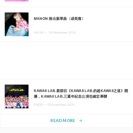
09
MANON 推出新單曲〈成長痛〉
MUSIC ・
05.November.2024
10
KAWAII LAB.新節目《KAWAII LAB.的超KAWAII之道》開
播，KAWAII LAB.三週年紀念公演也確定舉辦
FOOD ・
05.November.2024
READ MORE
arrow_forward