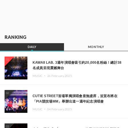
RANKING
DAILY
MONTHLY
01
KAWAII LAB. 3週年演唱會吸引約20,000名粉絲！總計38
名成員呈現震撼舞台
MUSIC ・
26.February.2025
02
CUTIE STREET首場單獨演唱會座無虛席，並宣布將在
「PIA競技場MM」舉辦出道一週年紀念演唱會
MUSIC ・
04.February.2025
03