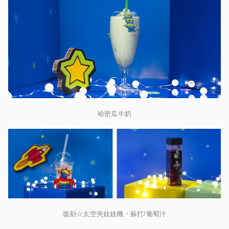
哈密瓜牛奶
復刻☆太空夾娃娃機・蘇打/葡萄汁