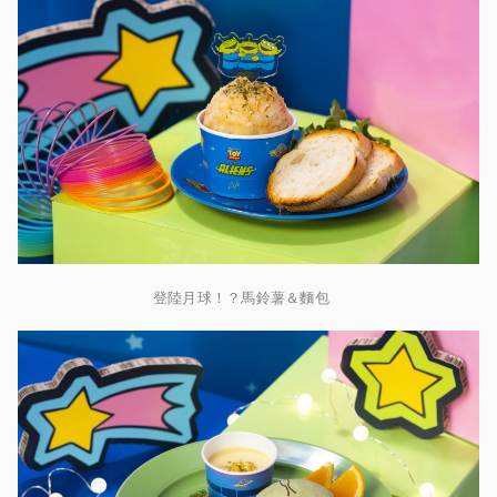
登陸月球！？馬鈴薯＆麵包