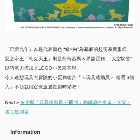
「巴斯光年」以是代表顏色 “綠×白”為基底的起司慕斯蛋糕、
惡之帝王「札克天王」則是藍莓慕斯＆果醬蛋糕、“太空騎警”
以巧克力塔加上LOGO小叉來表現。
令人連想玩具大冒險的小蛋糕組合「＜玩具總動員＞ 精選 9個
入」不妨就用它來渡過歡樂時光吧！
Next »
皮克斯「玩具總動員 三眼怪」咖啡廳在東京・大阪・
名古屋開幕
Information