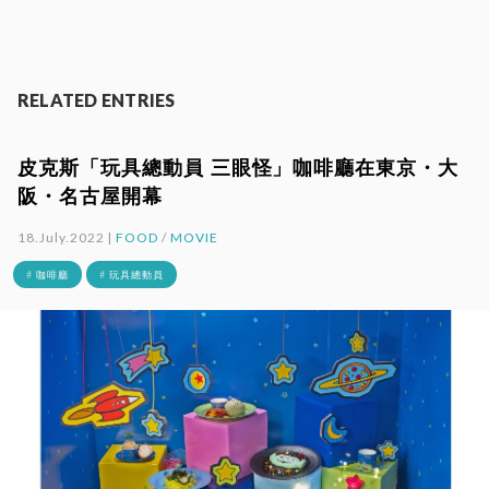
RELATED ENTRIES
皮克斯「玩具總動員 三眼怪」咖啡廳在東京・大
阪・名古屋開幕
18.July.2022 |
FOOD
/
MOVIE
# 咖啡廳
# 玩具總動員