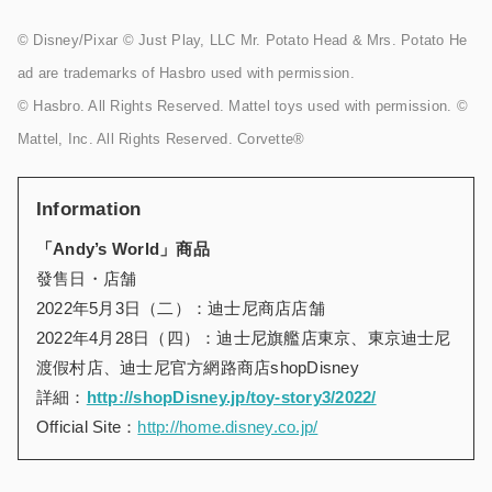
© Disney/Pixar © Just Play, LLC Mr. Potato Head & Mrs. Potato He
ad are trademarks of Hasbro used with permission.
© Hasbro. All Rights Reserved. Mattel toys used with permission. ©
Mattel, Inc. All Rights Reserved. Corvette®
Information
「
Andy
’
s World
」
商品
發售日・店舗
2022年5月3日（二）：迪士尼商店店舗
2022年4月28日（四）：迪士尼旗艦店東京、東京迪士尼
渡假村店、迪士尼官方網路商店shopDisney
詳細：
http://shopDisney.jp/toy-story3/2022/
Official Site：
http://home.disney.co.jp/