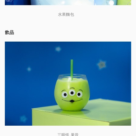
水果麵包
飲品
三眼怪 果昔