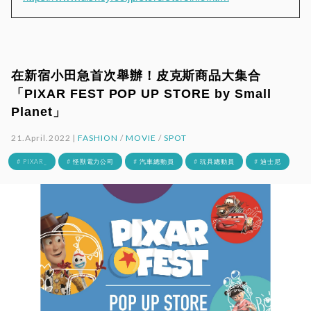
在新宿小田急首次舉辦！皮克斯商品大集合
「PIXAR FEST POP UP STORE by Small
Planet」
21.April.2022 |
FASHION
/
MOVIE
/
SPOT
# PIXAR_
# 怪獸電力公司
# 汽車總動員
# 玩具總動員
# 迪士尼