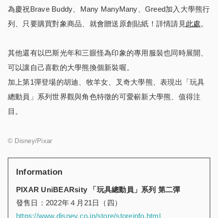
為慶祝Brave Buddy、Many ManyMany、Greed加入大學熊行
列、只要購買對象商品、就會贈送原創貼紙！詳情請見
此處
。
其他還有以巴斯光年和三眼怪為印象的專用服裝也同時展開、
可以讓自己喜歡的大學熊換個新裝喔。
加上第1彈登場的胡迪、牧羊女、叉奇大學熊、表現出「玩具
總動員」系列世界觀與角色特徵的可愛嶄新大學熊、值得注
目。
© Disney/Pixar
Information
PIXAR UniBEARsity
「玩具總動員」
系列
第二
彈
發售日：2022年４月21日（四）
https://www.disney.co.jp/store/storeinfo.html