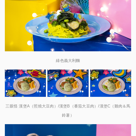
綠色義大利麵
三眼怪 漢堡A（照燒大豆肉）/漢堡B（番茄大豆肉）/漢堡C（雞肉＆馬
鈴薯）