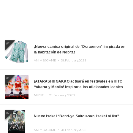
07
¡Nueva camisa original de “Doraemon” inspirada en
la habitación de Nobita!
ANIME&GAME ・
28.February.2023
08
¡ATARASHII GAKKO actuará en festivales en HITC
Yakarta y Manila! inspirar a los aficionados locales
MUSIC ・
28.February.2023
09
Nuevo Isekai “Benri-ya Saitou-san, isekai ni iku”
ANIME&GAME ・
28.February.2023