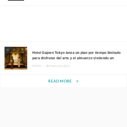
10
Hotel Gajoen Tokyo lanza un plan por tiempo limitado
para disfrutar del arte y el almuerzo vistiendo un
kimono
FOOD ・
28.February.2023
READ MORE
arrow_forward