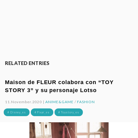
RELATED ENTRIES
Maison de FLEUR colabora con “TOY
STORY 3” y su personaje Lotso
11.November.2020 |
ANIME&GAME
/
FASHION
# Disney_es
# Pixar_es
# Toystory_es