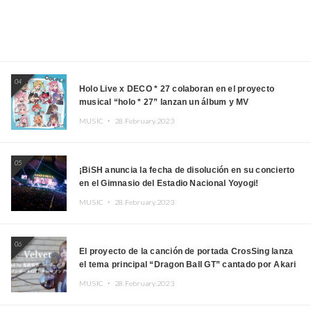
04
Holo Live x DECO * 27 colaboran en el proyecto
musical “holo * 27” lanzan un álbum y MV
MUSIC ・
28.February.2023
05
¡BiSH anuncia la fecha de disolución en su concierto
en el Gimnasio del Estadio Nacional Yoyogi!
MUSIC ・
28.February.2023
06
El proyecto de la canción de portada CrosSing lanza
el tema principal “Dragon Ball GT” cantado por Akari
Kito, Shizuka Kudo “Blue Velvet”
MUSIC ・
28.February.2023