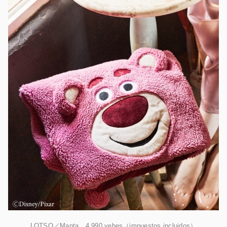
LOTSO／Manta 4,990 yebes（impuestos incluidos）