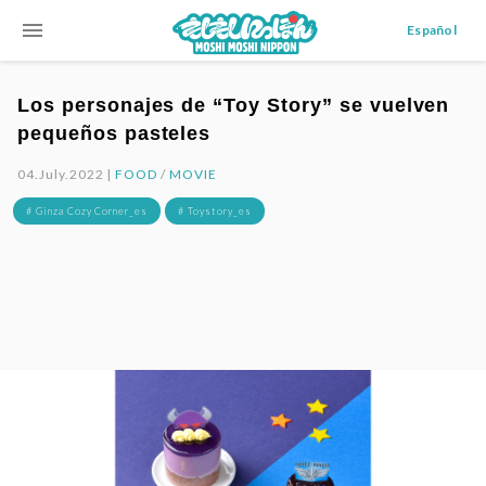
menu
Español
Los personajes de “Toy Story” se vuelven
pequeños pasteles
04.July.2022 |
FOOD
/
MOVIE
# Ginza Cozy Corner_es
# Toystory_es