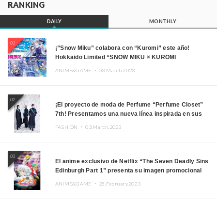
RANKING
DAILY
MONTHLY
01
¡”Snow Miku” colabora con “Kuromi” este año!
Hokkaido Limited “SNOW MIKU × KUROMI
HOKKAIDO”
ANIME&GAME ・
03.March.2023
02
¡El proyecto de moda de Perfume “Perfume Closet”
7th! Presentamos una nueva línea inspirada en sus
canciones.
FASHION ・
03.March.2023
03
El anime exclusivo de Netflix “The Seven Deadly Sins
Edinburgh Part 1” presenta su imagen promocional
ANIME&GAME ・
28.February.2023