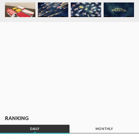
RANKING
DAILY
MONTHLY