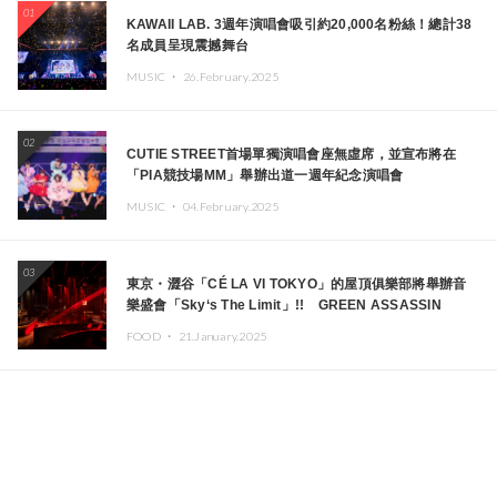
01
KAWAII LAB. 3週年演唱會吸引約20,000名粉絲！總計38
名成員呈現震撼舞台
MUSIC ・
26.February.2025
02
CUTIE STREET首場單獨演唱會座無虛席，並宣布將在
「PIA競技場MM」舉辦出道一週年紀念演唱會
MUSIC ・
04.February.2025
03
東京・澀谷「CÉ LA VI TOKYO」的屋頂俱樂部將舉辦音
樂盛會「Sky‘s The Limit」!! GREEN ASSASSIN
DOLLAR、JOMMY、Kza（FORCE OF NATURE）等日
FOOD ・
21.January.2025
本頂尖DJ及創作者齊聚一堂