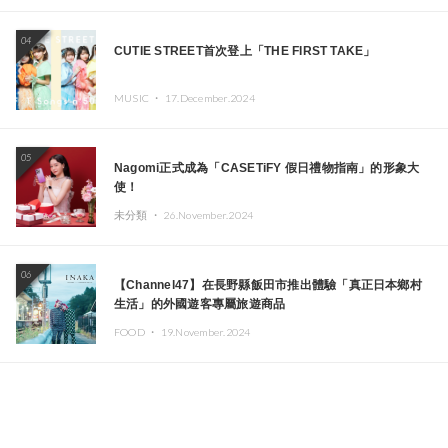
04
CUTIE STREET首次登上「THE FIRST TAKE」
MUSIC ・
17.December.2024
05
Nagomi正式成為「CASETiFY 假日禮物指南」的形象大
使！
未分類 ・
26.November.2024
06
【Channel47】在長野縣飯田市推出體驗「真正日本鄉村
生活」的外國遊客專屬旅遊商品
FOOD ・
19.November.2024