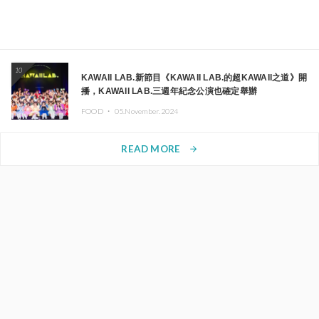
10
KAWAII LAB.新節目《KAWAII LAB.的超KAWAII之道》開
播，KAWAII LAB.三週年紀念公演也確定舉辦
FOOD ・
05.November.2024
READ MORE
arrow_forward