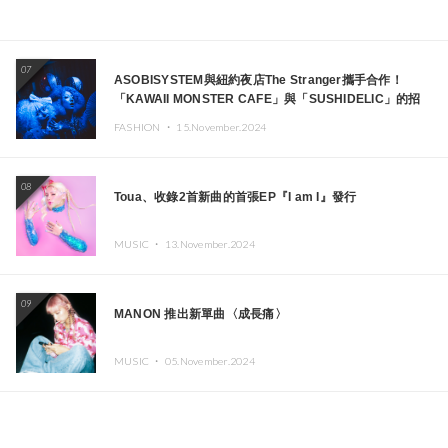
07
ASOBISYSTEM與紐約夜店The Stranger攜手合作！
「KAWAII MONSTER CAFE」與「SUSHIDELIC」的招
牌女孩們將於紐約展現夢幻舞台
FASHION ・
15.November.2024
08
Toua、收錄2首新曲的首張EP『I am I』發行
MUSIC ・
13.November.2024
09
MANON 推出新單曲〈成長痛〉
MUSIC ・
05.November.2024