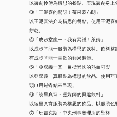
以御劍怜侍為構思的餐點。表現御劍身上
③「王泥喜的驚訝！莓果蒙布朗」
以王泥喜法介為構思的餐點。使用王泥喜
餅乾。
④「成歩堂龍一・我有異議！萊姆」
以成歩堂龍一服裝為構思的飲料。飲料整
有成歩堂龍一喜歡的蘋果裝飾。
⑤「亞双義一真・目標異國的熱血可樂」
以亞双義一真服裝為構思的飲品。使用巧
頭巾用蝴蝶結來呈現。
⑥「綾里真宵・靈媒師的興趣飲料」
以綾里真宵服裝為構思的飲品。以服裝色
⑦「班吉克斯・中央刑事審理所的聖杯」