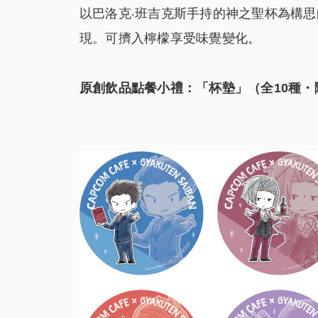
以巴洛克‧班吉克斯手持的神之聖杯為構
現。可擠入檸檬享受味覺變化。
原創飲品點餐小禮：「杯墊」（全10種・