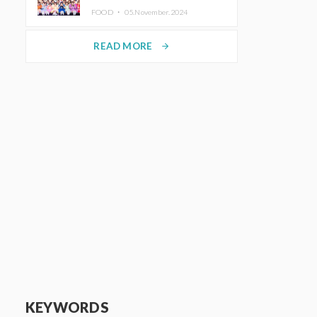
KAWAII LAB.三週年紀念公演也確
FOOD ・
05.November.2024
定舉辦
READ MORE
arrow_forward
KEYWORDS