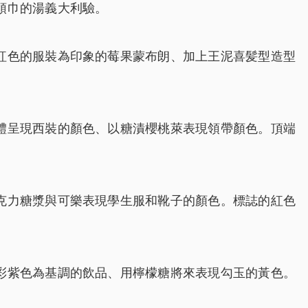
領巾的湯義大利驗。
紅色的服裝為印象的莓果蒙布朗、加上王泥喜髪型造型
體呈現西裝的顏色、以糖漬櫻桃萊表現領帶顏色。頂端
克力糖漿與可樂表現學生服和靴子的顏色。標誌的紅色
彩紫色為基調的飲品、用檸檬糖將來表現勾玉的黃色。