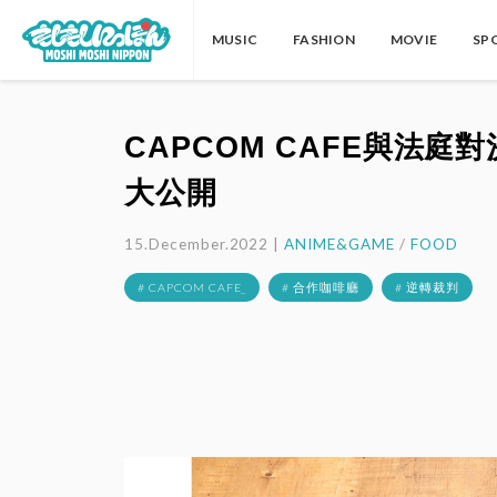
MUSIC
FASHION
MOVIE
SP
CAPCOM CAFE與法
大公開
15.December.2022 |
ANIME&GAME
/
FOOD
# CAPCOM CAFE_
# 合作咖啡廳
# 逆轉裁判