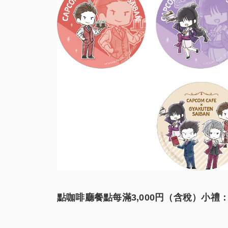
點咖啡廳餐點每滿3,000円（含稅）小禮