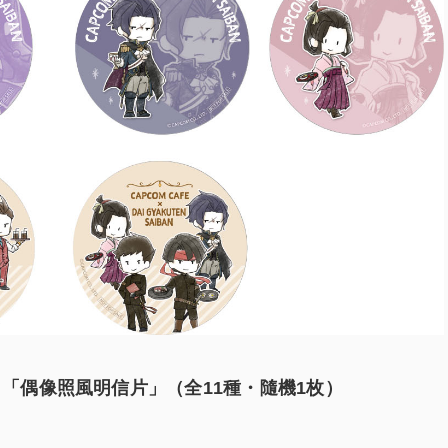
：「偶像照風明信片」（全11種・隨機1枚）