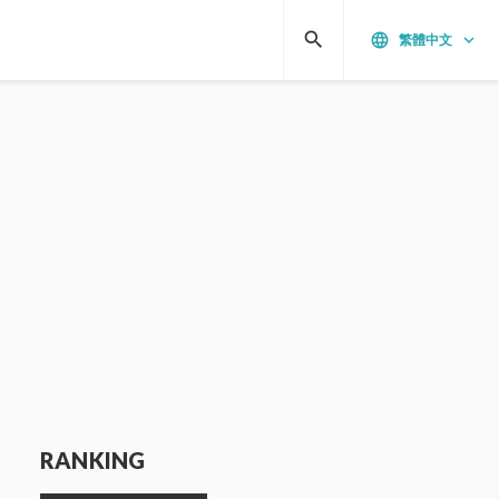
search
language
keyboard_arrow_down
繁體中文
RANKING