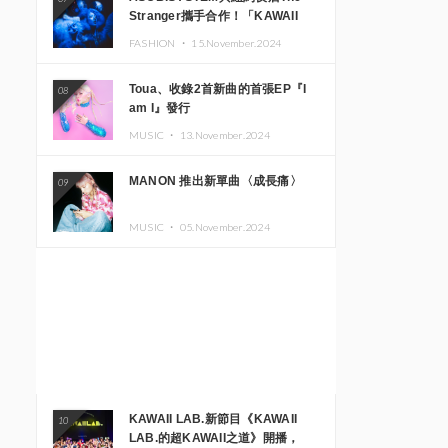
Stranger攜手合作！「KAWAII
MONSTER CAFE」與
FASHION ・
15.November.2024
「SUSHIDELIC」的招牌女孩們將
於紐約展現夢幻舞台
Toua、收錄2首新曲的首張EP『I
08
am I』發行
MUSIC ・
13.November.2024
MANON 推出新單曲〈成長痛〉
09
MUSIC ・
05.November.2024
KAWAII LAB.新節目《KAWAII
10
LAB.的超KAWAII之道》開播，