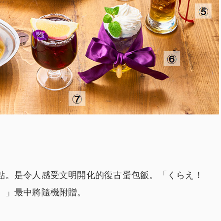
點。是令人感受文明開化的復古蛋包飯。「くらえ！
）」最中將隨機附贈。