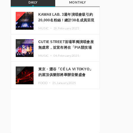
DAILY
MONTHLY
KAWAII LAB. 3週年演唱會吸引約
01
20,000名粉絲！總計38名成員呈現
震撼舞台
MUSIC ・
26.February.2025
CUTIE STREET首場單獨演唱會座
02
無虛席，並宣布將在「PIA競技場
MM」舉辦出道一週年紀念演唱會
MUSIC ・
04.February.2025
東京・澀谷「CÉ LA VI TOKYO」
03
的屋頂俱樂部將舉辦音樂盛會
「Sky‘s The Limit」!! GREEN
FOOD ・
21.January.2025
ASSASSIN DOLLAR、JOMMY、
Kza（FORCE OF NATURE）等日
本頂尖DJ及創作者齊聚一堂