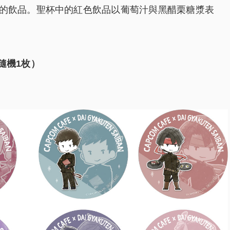
思的飲品。聖杯中的紅色飲品以葡萄汁與黑醋栗糖漿表
隨機1枚）