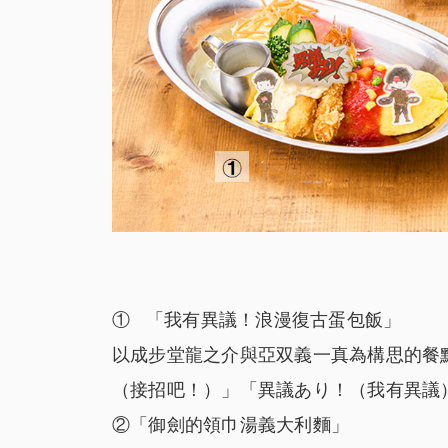
① 「我有異議！浪漫復古蛋包飯」
以成步堂龍之介與亞双義一真為構思的餐
（接招吧！）」「異議あり！（我有異議
②「御劍的領巾湯義大利麵」