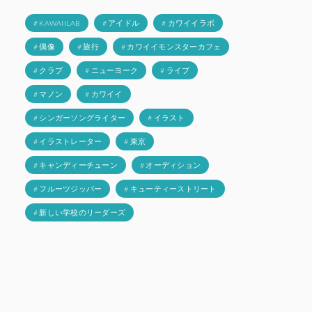
# KAWAIILAB
# アイドル
# カワイイラボ
# 偶像
# 旅行
# カワイイモンスターカフェ
# クラブ
# ニューヨーク
# ライブ
# マノン
# カワイイ
# シンガーソングライター
# イラスト
# イラストレーター
# 東京
# キャンディーチューン
# オーディション
# フルーツジッパー
# キューティーストリート
# 新しい学校のリーダーズ