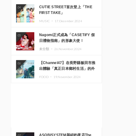
CUTIE STREET首次登上「THE
04
FIRST TAKE」
MUSIC ・
17.December.2024
Nagomi正式成為「CASETiFY 假
05
日禮物指南」的形象大使！
未分類 ・
26.November.2024
【Channel47】在長野縣飯田市推
06
出體驗「真正日本鄉村生活」的外
國遊客專屬旅遊商品
FOOD ・
19.November.2024
ASOBISYSTEM與紐約夜店The
07