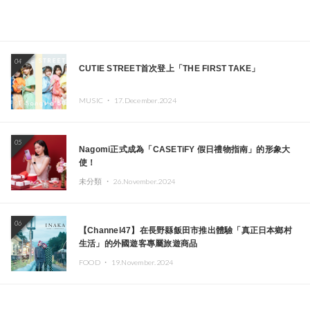
04
CUTIE STREET首次登上「THE FIRST TAKE」
MUSIC ・
17.December.2024
05
Nagomi正式成為「CASETiFY 假日禮物指南」的形象大
使！
未分類 ・
26.November.2024
06
【Channel47】在長野縣飯田市推出體驗「真正日本鄉村
生活」的外國遊客專屬旅遊商品
FOOD ・
19.November.2024