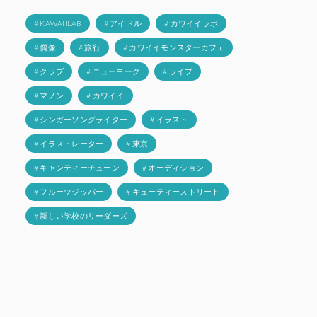
# KAWAIILAB
# アイドル
# カワイイラボ
# 偶像
# 旅行
# カワイイモンスターカフェ
# クラブ
# ニューヨーク
# ライブ
# マノン
# カワイイ
# シンガーソングライター
# イラスト
# イラストレーター
# 東京
# キャンディーチューン
# オーディション
# フルーツジッパー
# キューティーストリート
# 新しい学校のリーダーズ