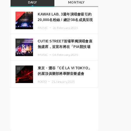
DAILY
MONTHLY
KAWAII LAB. 3週年演唱會吸引約
01
20,000名粉絲！總計38名成員呈現
震撼舞台
MUSIC ・
26.February.2025
CUTIE STREET首場單獨演唱會座
02
無虛席，並宣布將在「PIA競技場
MM」舉辦出道一週年紀念演唱會
MUSIC ・
04.February.2025
東京・澀谷「CÉ LA VI TOKYO」
03
的屋頂俱樂部將舉辦音樂盛會
「Sky‘s The Limit」!! GREEN
FOOD ・
21.January.2025
ASSASSIN DOLLAR、JOMMY、
Kza（FORCE OF NATURE）等日
本頂尖DJ及創作者齊聚一堂