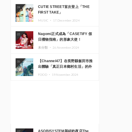
CUTIE STREET首次登上「THE
04
FIRST TAKE」
MUSIC ・
17.December.2024
Nagomi正式成為「CASETiFY 假
05
日禮物指南」的形象大使！
未分類 ・
26.November.2024
【Channel47】在長野縣飯田市推
06
出體驗「真正日本鄉村生活」的外
國遊客專屬旅遊商品
FOOD ・
19.November.2024
ASOBISYSTEM與紐約夜店The
07