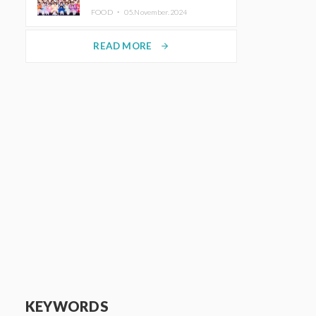
KAWAII LAB.三週年紀念公演也確
FOOD ・
05.November.2024
定舉辦
READ MORE
arrow_forward
KEYWORDS