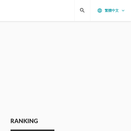
search
language
keyboard_arrow_down
繁體中文
RANKING