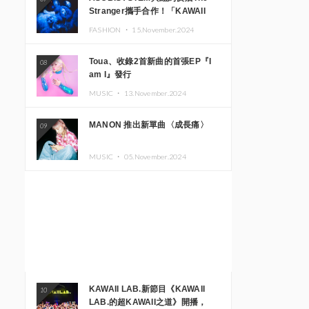
Stranger攜手合作！「KAWAII
MONSTER CAFE」與
FASHION ・
15.November.2024
「SUSHIDELIC」的招牌女孩們將
於紐約展現夢幻舞台
Toua、收錄2首新曲的首張EP『I
08
am I』發行
MUSIC ・
13.November.2024
MANON 推出新單曲〈成長痛〉
09
MUSIC ・
05.November.2024
KAWAII LAB.新節目《KAWAII
10
LAB.的超KAWAII之道》開播，