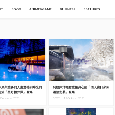
OT
FOOD
ANIME&GAME
BUSINESS
FEATURES
等席與重要的人度過特別時光的
到輕井澤輕鬆重整身心的「個人當日來回
劃於「星野輕井澤」登場
湯治套裝」登場
.December.2021
SPOT ・
12.October.2021