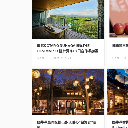
畫廊KOTARO NUKAGA將與THE
將蘋果再
HIRAMATSU 輕井澤 御代田合作舉辦團
體展
SPOT ・
11.August.2021
SPOT ・
08
輕井澤星野區推出多項暖心“聖誕節”活
輕井澤榆
動
Umbrell