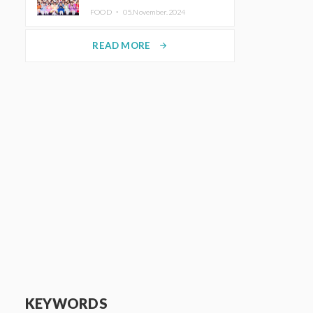
KAWAII LAB.三週年紀念公演也確
FOOD ・
05.November.2024
定舉辦
READ MORE
arrow_forward
KEYWORDS