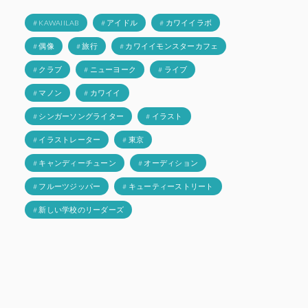
# KAWAIILAB
# アイドル
# カワイイラボ
# 偶像
# 旅行
# カワイイモンスターカフェ
# クラブ
# ニューヨーク
# ライブ
# マノン
# カワイイ
# シンガーソングライター
# イラスト
# イラストレーター
# 東京
# キャンディーチューン
# オーディション
# フルーツジッパー
# キューティーストリート
# 新しい学校のリーダーズ