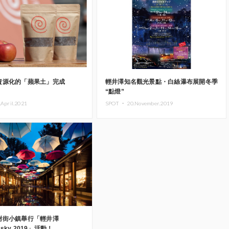
資源化的「蘋果土」完成
輕井澤知名觀光景點・白絲瀑布展開冬季
“點燈”
.April.2021
SPOT ・
20.November.2019
樹街小鎮舉行「輕井澤
a sky 2019」活動！