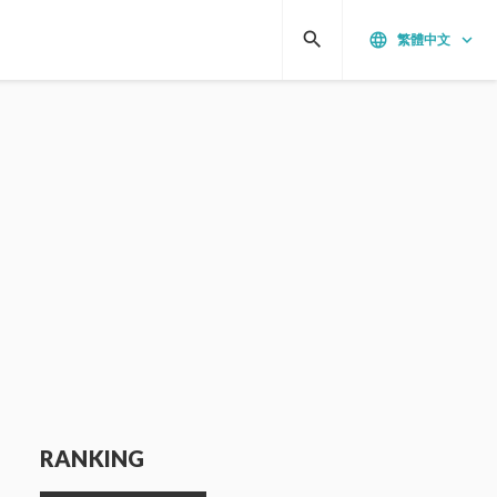
search
language
keyboard_arrow_down
繁體中文
RANKING