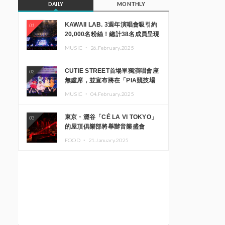
DAILY
MONTHLY
KAWAII LAB. 3週年演唱會吸引約
01
20,000名粉絲！總計38名成員呈現
震撼舞台
MUSIC ・
26.February.2025
CUTIE STREET首場單獨演唱會座
02
無虛席，並宣布將在「PIA競技場
MM」舉辦出道一週年紀念演唱會
MUSIC ・
04.February.2025
東京・澀谷「CÉ LA VI TOKYO」
03
的屋頂俱樂部將舉辦音樂盛會
「Sky‘s The Limit」!! GREEN
FOOD ・
21.January.2025
ASSASSIN DOLLAR、JOMMY、
Kza（FORCE OF NATURE）等日
本頂尖DJ及創作者齊聚一堂