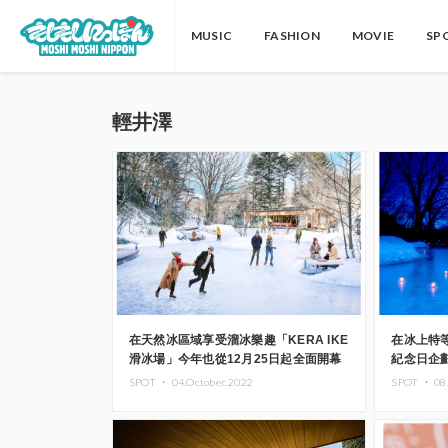
MUSIC
FASHION
MOVIE
SP
輕井澤
在天然冰區域享受溜冰樂趣「KERA IKE
在冰上特
滑冰場」今年也從12月25日起全面開幕
紀念日企
SPOT ・
04.October.2022
SPOT ・
08