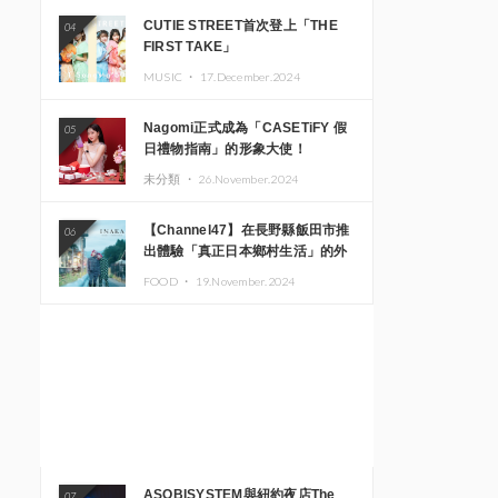
CUTIE STREET首次登上「THE
04
FIRST TAKE」
MUSIC ・
17.December.2024
Nagomi正式成為「CASETiFY 假
05
日禮物指南」的形象大使！
未分類 ・
26.November.2024
【Channel47】在長野縣飯田市推
06
出體驗「真正日本鄉村生活」的外
國遊客專屬旅遊商品
FOOD ・
19.November.2024
ASOBISYSTEM與紐約夜店The
07