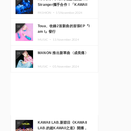
Stranger攜手合作！「KAWAII
MONSTER CAFE」與
FASHION ・
15.November.2024
「SUSHIDELIC」的招牌女孩們將
於紐約展現夢幻舞台
Toua、收錄2首新曲的首張EP『I
08
am I』發行
MUSIC ・
13.November.2024
MANON 推出新單曲〈成長痛〉
09
MUSIC ・
05.November.2024
KAWAII LAB.新節目《KAWAII
10
LAB.的超KAWAII之道》開播，