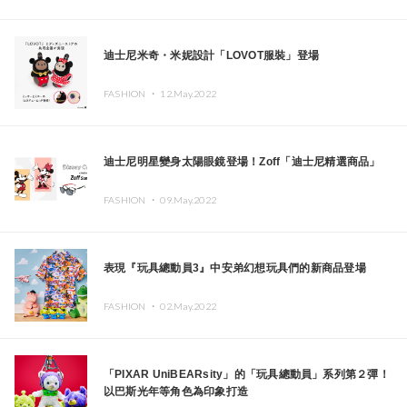
迪士尼米奇・米妮設計「LOVOT服裝」登場
FASHION ・
12.May.2022
迪士尼明星變身太陽眼鏡登場！Zoff「迪士尼精選商品」
FASHION ・
09.May.2022
表現『玩具總動員3』中安弟幻想玩具們的新商品登場
FASHION ・
02.May.2022
「PIXAR UniBEARsity」的「玩具總動員」系列第２彈！
以巴斯光年等角色為印象打造