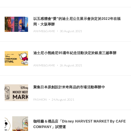
以五感體會“愛”的迪士尼公主展示會決定於2022年在福
岡・大阪舉辦
ANIME&GAME ・
30.August.2021
迪士尼小熊維尼95週年紀念活動決定於銀座三越舉辦
ANIME&GAME ・
26.August.2021
聚集日本原創設計米奇商品的市場活動舉辦中
FASHION ・
24.August.2021
咖啡廳＆禮品店「Disney HARVEST MARKET By CAFE
COMPANY」試營運