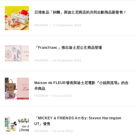
日清食品「杯麵」與迪士尼商店的共同企劃商品新發售！
FASHION ・
12.September.2022
「Francfranc」推出迪士尼公主商品登場
FASHION ・
06.September.2022
Maison de FLEUR發表與迪士尼電影『小姐與流氓』的合
作商品
FASHION ・
01.July.2022
「MICKEY & FRIENDS Art By: Steven Harrington
UT」發售
FASHION ・
06.June.2022