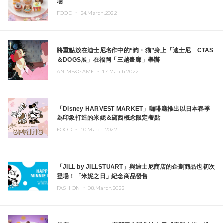
場
FOOD ・
24.March.2022
將重點放在迪士尼名作中的“狗・猫”身上「迪士尼 CTAS
＆DOGS展」在福岡「三越畫廊」舉辦
ANIME&GAME ・
17.March.2022
「Disney HARVEST MARKET」咖啡廳推出以日本春季
為印象打造的米妮＆黛西概念限定餐點
FOOD ・
10.March.2022
「JILL by JILLSTUART」與迪士尼商店的企劃商品也初次
登場！「米妮之日」紀念商品發售
FASHION ・
08.March.2022