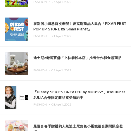
FASHION ・
25.April.2022
在新宿小田急首次舉辦！皮克斯商品大集合「PIXAR FEST
POP UP STORE by Small Planet」
FASHION ・
21.April.2022
迪士尼×老牌茶舗「上林春松本店」推出合作和食器商品
FASHION ・
09.April.2022
「Disney SERIES CREATED by MOUSSY」×YouTuber
JULIA合作限定商品接受預約中
FASHION ・
08.April.2022
最適合春季贈禮的人氣迪士尼角色小蛋糕組合期間限定登