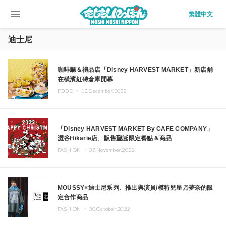
menu
繁體中文
迪士尼
咖啡廳＆禮品店「Disney HARVEST MARKET」新店舗
在橫濱紅磚倉庫開幕
FOOD ・
12.December.2022
「Disney HARVEST MARKET By CAFE COMPANY」
澀谷Hikarie店、販售聖誕限定餐點＆商品
FASHION ・
07.November.2022
MOUSSY×迪士尼系列、推出與演員/模特兒星乃夢奈的限
定合作商品
FASHION ・
30.October.2022