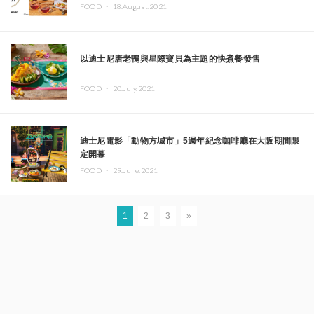
FOOD ・
18.August.2021
以迪士尼唐老鴨與星際寶貝為主題的快煮餐發售
FOOD ・
20.July.2021
迪士尼電影「動物方城市」5週年紀念咖啡廳在大阪期間限
定開幕
FOOD ・
29.June.2021
1
2
3
»