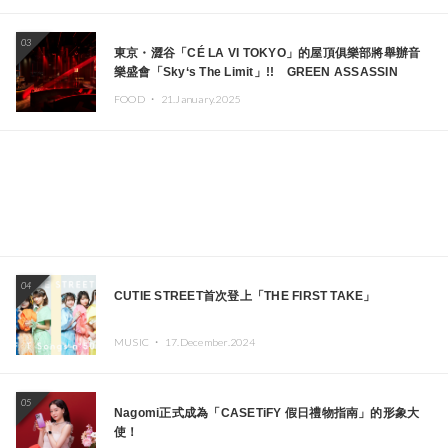
03
東京・澀谷「CÉ LA VI TOKYO」的屋頂俱樂部將舉辦音
樂盛會「Sky‘s The Limit」!! GREEN ASSASSIN
DOLLAR、JOMMY、Kza（FORCE OF NATURE）等日
FOOD ・
21.January.2025
本頂尖DJ及創作者齊聚一堂
04
CUTIE STREET首次登上「THE FIRST TAKE」
MUSIC ・
17.December.2024
05
Nagomi正式成為「CASETiFY 假日禮物指南」的形象大
使！