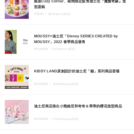
銀座Cozy Corner、期間限定販售迪士尼『魔髮奇緣』造
型蛋糕
FOOD ・
06.March.2022
MOUSSY×迪士尼「Disney SERIES CREATED by
MOUSSY」2022 春季商品發售
FASHION ・
04.March.2022
KIDDY LAND原創設計的迪士尼「貓」系列商品登場
FASHION ・
20.February.2022
迪士尼商店推出小熊維尼和奇奇＆蒂蒂的櫻花造型商品
FASHION ・
15.February.2022