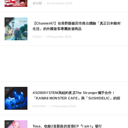
未分類 ・
26.November.2024
06
【Channel47】在長野縣飯田市推出體驗「真正日本鄉村
生活」的外國遊客專屬旅遊商品
FOOD ・
19.November.2024
07
ASOBISYSTEM與紐約夜店The Stranger攜手合作！
「KAWAII MONSTER CAFE」與「SUSHIDELIC」的招
牌女孩們將於紐約展現夢幻舞台
FASHION ・
15.November.2024
08
Toua、收錄2首新曲的首張EP『I am I』發行