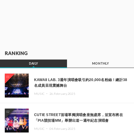
RANKING
DAILY
MONTHLY
01
KAWAII LAB. 3週年演唱會吸引約20,000名粉絲！總計38
名成員呈現震撼舞台
MUSIC ・
26.February.2025
02
CUTIE STREET首場單獨演唱會座無虛席，並宣布將在
「PIA競技場MM」舉辦出道一週年紀念演唱會
MUSIC ・
04.February.2025