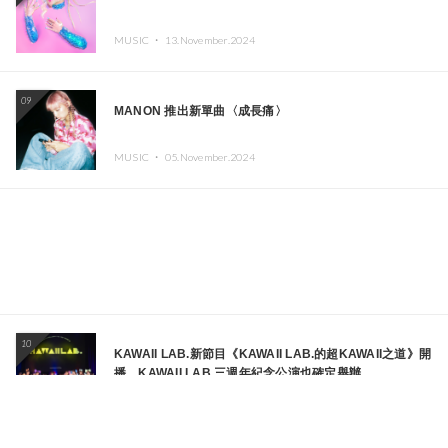
MUSIC ・
13.November.2024
09
MANON 推出新單曲〈成長痛〉
MUSIC ・
05.November.2024
10
KAWAII LAB.新節目《KAWAII LAB.的超KAWAII之道》開
播，KAWAII LAB.三週年紀念公演也確定舉辦
FOOD ・
05.November.2024