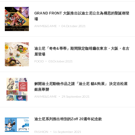
GRAND FRONT 大阪推出以迪士尼公主為構思的聖誕樹登
場
ANIME&GAME ・
04.October.2021
迪士尼「奇奇&蒂蒂」期間限定咖啡廳在東京・大阪・名古
屋登場
FOOD ・
03.October.2021
解開迪士尼動物作品之謎「迪士尼 貓&狗展」 決定在松屋
銀座舉辦
ANIME&GAME ・
29.September.2021
迪士尼系列推出特別的Zoff 20週年紀念款
FASHION ・
16.September.2021