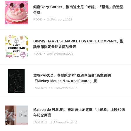
銀座Cozy Corner、推出迪士尼「米妮」「樂佩」的造型
蛋糕
FOOD ・
04.February.2022
Disney HARVEST MARKET By CAFE COMPANY、聖
誕季節限定餐點＆商品發表
FOOD ・
09.November.2021
澀谷PARCO、舉辦以米奇”粉絲見面會”為主題的
『Mickey Mouse Now and Future』展
FASHION ・
04.November.2021
Maison de FLEUR、推出迪士尼電影『小飛象』上映80週
年紀念商品
FASHION ・
01.November.2021