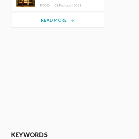
disfrutar del arte y el almuerzo
FOOD ・
28.February.2023
vistiendo un kimono
READ MORE
arrow_forward
KEYWORDS