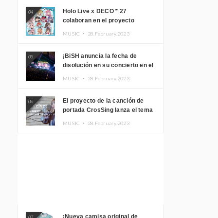
Holo Live x DECO * 27
04
colaboran en el proyecto
musical “holo * 27” lanzan un
MUSIC ・
28.February.2023
álbum y MV
¡BiSH anuncia la fecha de
05
disolución en su concierto en el
Gimnasio del Estadio Nacional
MUSIC ・
28.February.2023
Yoyogi!
El proyecto de la canción de
06
portada CrosSing lanza el tema
principal “Dragon Ball GT”
MUSIC ・
28.February.2023
cantado por Akari Kito, Shizuka
Kudo “Blue Velvet”
¡Nueva camisa original de
07