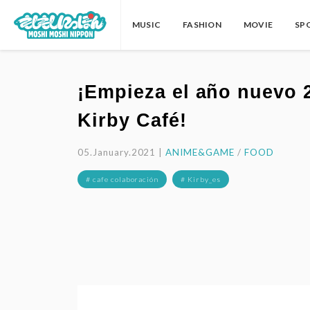
MUSIC
FASHION
MOVIE
SP
¡Empieza el año nuevo 
Kirby Café!
05.January.2021 |
ANIME&GAME
/
FOOD
# cafe colaboración
# Kirby_es