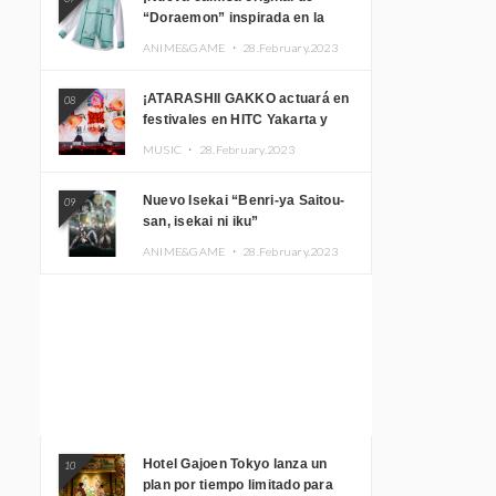
“Doraemon” inspirada en la
habitación de Nobita!
ANIME&GAME ・
28.February.2023
¡ATARASHII GAKKO actuará en
08
festivales en HITC Yakarta y
Manila! inspirar a los
MUSIC ・
28.February.2023
aficionados locales
Nuevo Isekai “Benri-ya Saitou-
09
san, isekai ni iku”
ANIME&GAME ・
28.February.2023
Hotel Gajoen Tokyo lanza un
10
plan por tiempo limitado para