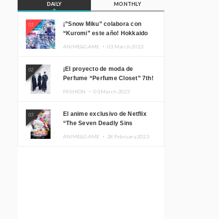
DAILY
MONTHLY
¡”Snow Miku” colabora con
01
“Kuromi” este año! Hokkaido
Limited “SNOW MIKU ×
ANIME&GAME ・
03.March.2023
KUROMI HOKKAIDO”
¡El proyecto de moda de
02
Perfume “Perfume Closet” 7th!
Presentamos una nueva línea
FASHION ・
03.March.2023
inspirada en sus canciones.
El anime exclusivo de Netflix
03
“The Seven Deadly Sins
Edinburgh Part 1” presenta su
ANIME&GAME ・
28.February.2023
imagen promocional