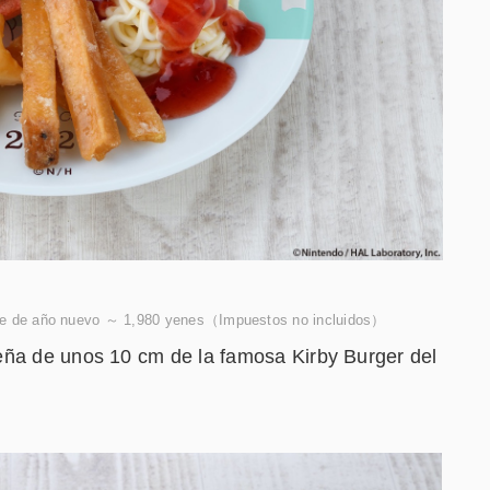
e de año nuevo ～ 1,980 yenes（Impuestos no incluidos）
eña de unos 10 cm de la famosa Kirby Burger del