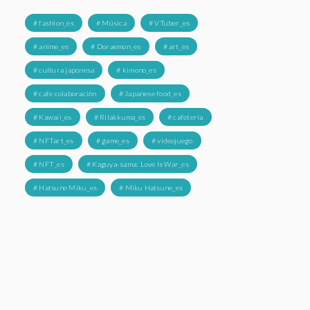
# fashion_es
# Música
# VTuber_es
# anime_es
# Doraemon_es
# art_es
# cultura japonesa
# kimono_es
# cafe colaboración
# Japanese food_es
# Kawaii_es
# Rilakkuma_es
# cafetería
# NFTart_es
# game_es
# videojuego
# NFT_es
# Kaguya-sama: Love Is War_es
# Hatsune Miku_es
# Miku Hatsune_es