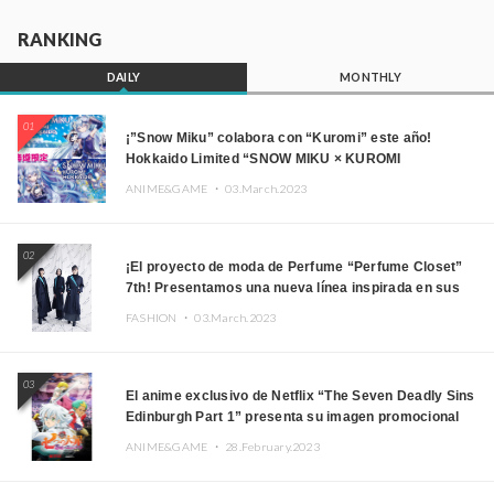
RANKING
DAILY
MONTHLY
01
¡”Snow Miku” colabora con “Kuromi” este año!
Hokkaido Limited “SNOW MIKU × KUROMI
HOKKAIDO”
ANIME&GAME ・
03.March.2023
02
¡El proyecto de moda de Perfume “Perfume Closet”
7th! Presentamos una nueva línea inspirada en sus
canciones.
FASHION ・
03.March.2023
03
El anime exclusivo de Netflix “The Seven Deadly Sins
Edinburgh Part 1” presenta su imagen promocional
ANIME&GAME ・
28.February.2023