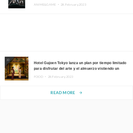
ANIME&GAME ・
28.February.2023
10
Hotel Gajoen Tokyo lanza un plan por tiempo limitado
para disfrutar del arte y el almuerzo vistiendo un
kimono
FOOD ・
28.February.2023
READ MORE
arrow_forward