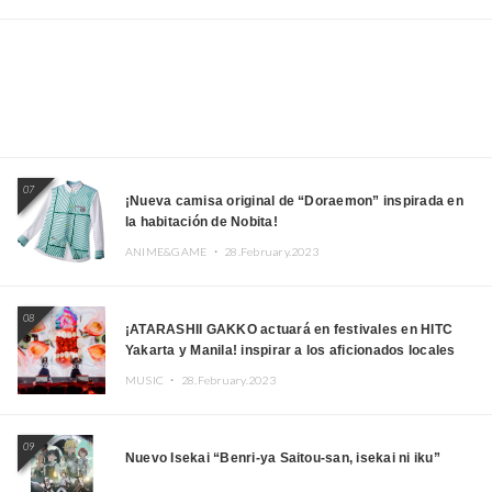
07
¡Nueva camisa original de “Doraemon” inspirada en
la habitación de Nobita!
ANIME&GAME ・
28.February.2023
08
¡ATARASHII GAKKO actuará en festivales en HITC
Yakarta y Manila! inspirar a los aficionados locales
MUSIC ・
28.February.2023
09
Nuevo Isekai “Benri-ya Saitou-san, isekai ni iku”