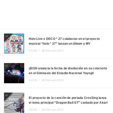
04
Holo Live x DECO * 27 colaboran en el proyecto
musical “holo * 27” lanzan un álbum y MV
MUSIC ・
28.February.2023
05
¡BiSH anuncia la fecha de disolución en su concierto
en el Gimnasio del Estadio Nacional Yoyogi!
MUSIC ・
28.February.2023
06
El proyecto de la canción de portada CrosSing lanza
el tema principal “Dragon Ball GT” cantado por Akari
Kito, Shizuka Kudo “Blue Velvet”
MUSIC ・
28.February.2023