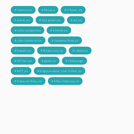
# fashion_es
# Música
# VTuber_es
# anime_es
# Doraemon_es
# art_es
# cultura japonesa
# kimono_es
# cafe colaboración
# Japanese food_es
# Kawaii_es
# Rilakkuma_es
# cafetería
# NFTart_es
# game_es
# videojuego
# NFT_es
# Kaguya-sama: Love Is War_es
# Hatsune Miku_es
# Miku Hatsune_es