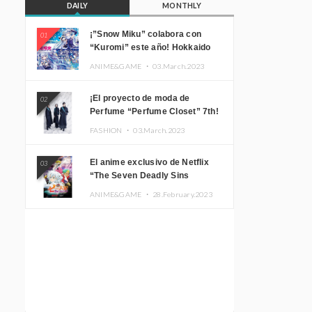
DAILY
MONTHLY
¡”Snow Miku” colabora con
01
“Kuromi” este año! Hokkaido
Limited “SNOW MIKU ×
ANIME&GAME ・
03.March.2023
KUROMI HOKKAIDO”
¡El proyecto de moda de
02
Perfume “Perfume Closet” 7th!
Presentamos una nueva línea
FASHION ・
03.March.2023
inspirada en sus canciones.
El anime exclusivo de Netflix
03
“The Seven Deadly Sins
Edinburgh Part 1” presenta su
ANIME&GAME ・
28.February.2023
imagen promocional