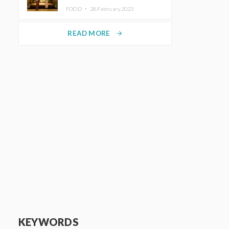
disfrutar del arte y el almuerzo
FOOD ・
28.February.2023
vistiendo un kimono
READ MORE
arrow_forward
KEYWORDS