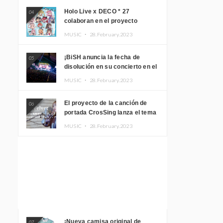
Holo Live x DECO * 27
04
colaboran en el proyecto
musical “holo * 27” lanzan un
MUSIC ・
28.February.2023
álbum y MV
¡BiSH anuncia la fecha de
05
disolución en su concierto en el
Gimnasio del Estadio Nacional
MUSIC ・
28.February.2023
Yoyogi!
El proyecto de la canción de
06
portada CrosSing lanza el tema
principal “Dragon Ball GT”
MUSIC ・
28.February.2023
cantado por Akari Kito, Shizuka
Kudo “Blue Velvet”
¡Nueva camisa original de
07