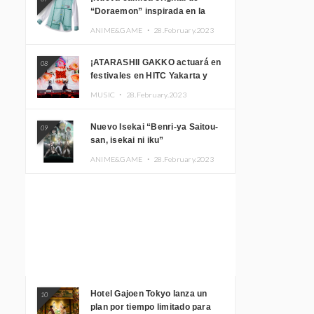
“Doraemon” inspirada en la
habitación de Nobita!
ANIME&GAME ・
28.February.2023
¡ATARASHII GAKKO actuará en
08
festivales en HITC Yakarta y
Manila! inspirar a los
MUSIC ・
28.February.2023
aficionados locales
Nuevo Isekai “Benri-ya Saitou-
09
san, isekai ni iku”
ANIME&GAME ・
28.February.2023
Hotel Gajoen Tokyo lanza un
10
plan por tiempo limitado para