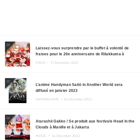
04
Laissez-vous surprendre par le buffet à volonté de
fraises pour le 20e anniversaire de Rilakkuma à
l’hôtel Keio Plaza
FOOD ・
17.December.2022
05
L’anime Handyman Saitō in Another World sera
diffusé en janvier 2023
ANIME&GAME ・
16.December.2022
06
Atarashii Gakko ! Se produit aux festivals Head in the
Clouds à Manille et à Jakarta
MUSIC ・
16.December.2022