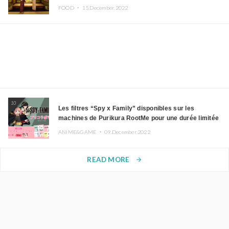
portant un kimono
FOOD ・
15.December.2022
10
Les filtres “Spy x Family” disponibles sur les
machines de Purikura RootMe pour une durée limitée
ANIME&GAME ・
09.December.2022
READ MORE
arrow_forward