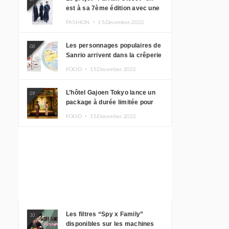
est à sa 7ème édition avec une
nouvelle ligne de vêtements
FASHION ・
15.December.2022
inspirée de l’album PLASMA !
Les personnages populaires de
08
Sanrio arrivent dans la crêperie
“Butter” avec un tout nouveau
FOOD ・
15.December.2022
menu
L’hôtel Gajoen Tokyo lance un
09
package à durée limitée pour
profiter d’un déjeuner artistique
FOOD ・
15.December.2022
tout en portant un kimono
Les filtres “Spy x Family”
10
disponibles sur les machines