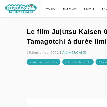
MUSIC
FASHION
MOVIE
SP
Le film Jujutsu Kaisen 
Tamagotchi à durée limi
15.September.2022 |
ANIME&GAME
# Jujutsu Kaisen 0_fr
# Jujutsu Kaisen_fr
# Tama