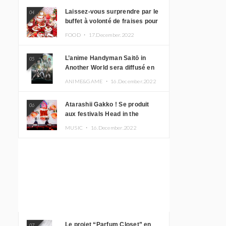
Laissez-vous surprendre par le
04
buffet à volonté de fraises pour
le 20e anniversaire de
FOOD ・
17.December.2022
Rilakkuma à l’hôtel Keio Plaza
L’anime Handyman Saitō in
05
Another World sera diffusé en
janvier 2023
ANIME&GAME ・
16.December.2022
Atarashii Gakko ! Se produit
06
aux festivals Head in the
Clouds à Manille et à Jakarta
MUSIC ・
16.December.2022
Le projet “Parfum Closet” en
07