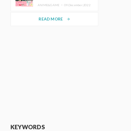
de Purikura RootMe pour une
ANIME&GAME ・
09.December.2022
durée limitée
READ MORE
arrow_forward
KEYWORDS