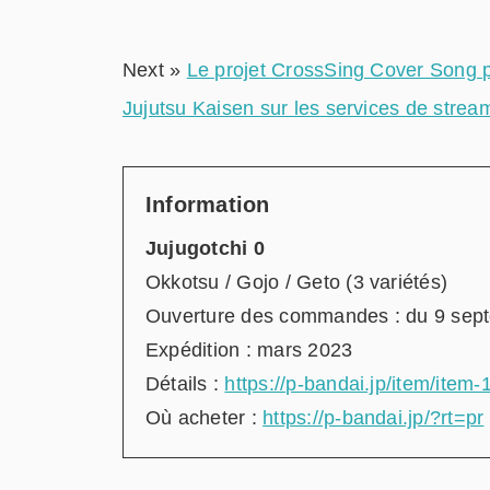
Next »
Le projet CrossSing Cover Song p
Jujutsu Kaisen sur les services de strea
Information
Jujugotchi 0
Okkotsu / Gojo / Geto (3 variétés)
Ouverture des commandes : du 9 sept
Expédition : mars 2023
Détails :
https://p-bandai.jp/item/item
Où acheter :
https://p-bandai.jp/?rt=pr