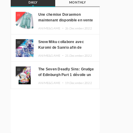
DAILY
MONTHLY
Une chemise Doraemon
01
maintenant disponible en vente
!
ANIME&GAME ・
26.December.2022
Snow Miku collabore avec
02
Kuromi de Sanrio afin de
promouvoir le tourisme
ANIME&GAME ・
21.December.2022
d’Hokkaido
The Seven Deadly Sins: Grudge
03
of Edinburgh Part 1 dévoile un
nouveau visuel clé
ANIME&GAME ・
19.December.2022