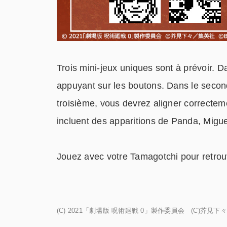
Trois mini-jeux uniques sont à prévoir. D
appuyant sur les boutons. Dans le secon
troisième, vous devrez aligner correctem
incluent des apparitions de Panda, Migu
Jouez avec votre Tamagotchi pour retrouv
(C) 2021「劇場版 呪術廻戦 0」製作委員会 (C)芥見下々