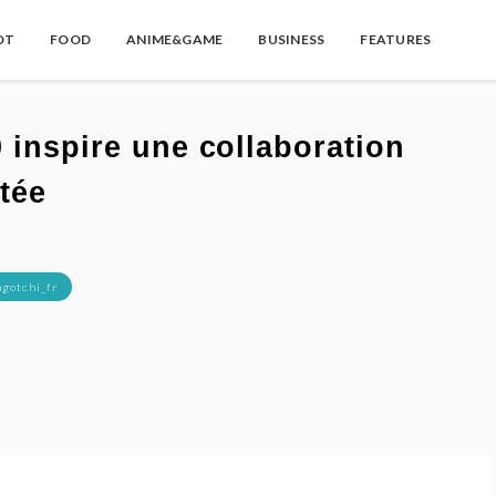
OT
FOOD
ANIME&GAME
BUSINESS
FEATURES
0 inspire une collaboration
tée
gotchi_fr