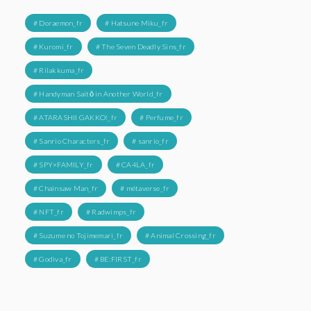
# Doraemon_fr
# Hatsune Miku_fr
# Kuromi_fr
# The Seven Deadly Sins_fr
# Rilakkuma_fr
# Handyman Saitō in Another World_fr
# ATARASHII GAKKO!_fr
# Perfume_fr
# Sanrio Characters_fr
# sanrio_fr
# SPY×FAMILY_fr
# CA4LA_fr
# Chainsaw Man_fr
# métaverse_fr
# NFT_fr
# Radwimps_fr
# Suzume no Tojimemari_fr
# Animal Crossing_fr
# Godiva_fr
# BE:FIRST_fr