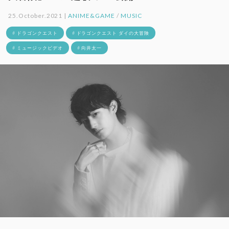
25.October.2021 |
ANIME&GAME
/
MUSIC
# ドラゴンクエスト
# ドラゴンクエスト ダイの大冒険
# ミュージックビデオ
# 向井太一