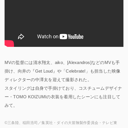
MVの監督には清水翔太、aiko、[Alexandros]などのMVも手
掛け、向井の『Get Loud』や「Celebrate!」も担当した映像
ディレクターの中澤太を迎えて撮影された。
スタイリングは自身で手掛けており、コスチュームデザイナ
ー・TOMO KOIZUMIの衣装を着用したシーンにも注目して
みて。
©三条陸、稲田浩司／集英社・ダイの大冒険製作委員会・テレビ東