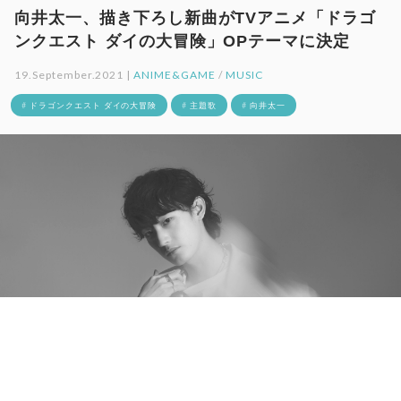
向井太一、描き下ろし新曲がTVアニメ「ドラゴ
ンクエスト ダイの大冒険」OPテーマに決定
19.September.2021 |
ANIME&GAME
/
MUSIC
# ドラゴンクエスト ダイの大冒険
# 主題歌
# 向井太一