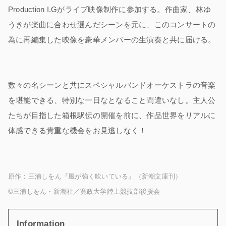
Production I.Gがライブ映像制作に参加する。作曲家、林ゆ
うきが楽曲に合わせ選んだシーンを元に、このコンサートの
為に再編集した映像を豪華メンバーの生演奏と共に届ける。
数々の名シーンと共にスペシャルバンドオーケストラの音楽
を堪能できる、特別な一日なとなること間違いなし。主人公
たちが目指した箱根駅伝の開催を前に、作品世界をリアルに
体感できる貴重な機会をお見逃しなく！
原作：三浦しをん『風が強く吹いている』（新潮文庫刊）
©三浦しをん・新潮社／寛政大学陸上競技部後援会
Information