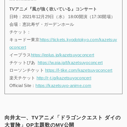
TVアニメ『風が強く吹いている』コンサート
日時：2021年12月29日（水） 18:00開演（17:30開場）
会場：恵比寿ザ・ガーデンホール
チケット：
キョードー東京
https://tickets.kyodotokyo.com/kazetsuy
oconcert
イープラス
https://eplus.jp/kazetsuyoconcert
チケットぴあ
https://w.pia.jp/t/kazetsuyoconcert
ローソンチケット
https://l-tike.com/kazetsuyoconcert
楽天チケット
http://r-t.jp/kazetsuyoconcert
Official Site：
https://kazetsuyo-anime.com
向井太一、TVアニメ「ドラゴンクエスト ダイの
大冒険」OP主題歌のMV公開