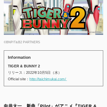
©BNP/T&B2 PARTNERS
Information
TIGER & BUNNY 2
リリース：2022年10月5日（水）
Official site：
http://taichimukai.com/
向井太一、新曲「Pilot」がアニメ『TIGER &