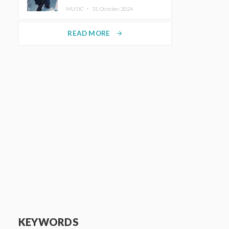
ホットコーヒー」をリリース
MUSIC ・
31.October.2024
READ MORE
arrow_forward
KEYWORDS