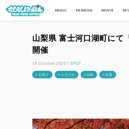
MUSIC
FASHION
MOVIE
SP
山梨県 富士河口湖町にて
開催
19.October.2020 |
SPOT
# お祭り
# トラベル
# 山梨
# 紅葉