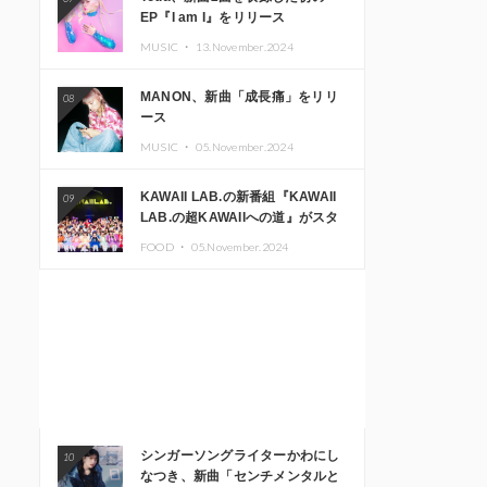
EP『I am I』をリリース
MUSIC ・
13.November.2024
MANON、新曲「成長痛」をリリ
08
ース
MUSIC ・
05.November.2024
KAWAII LAB.の新番組『KAWAII
09
LAB.の超KAWAIIへの道』がスタ
ート。KAWAII LAB.3周年記念公
FOOD ・
05.November.2024
演も開催決定
シンガーソングライターかわにし
10
なつき、新曲「センチメンタルと