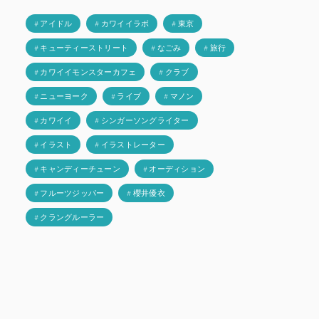
# アイドル
# カワイイラボ
# 東京
# キューティーストリート
# なごみ
# 旅行
# カワイイモンスターカフェ
# クラブ
# ニューヨーク
# ライブ
# マノン
# カワイイ
# シンガーソングライター
# イラスト
# イラストレーター
# キャンディーチューン
# オーディション
# フルーツジッパー
# 櫻井優衣
# クラングルーラー