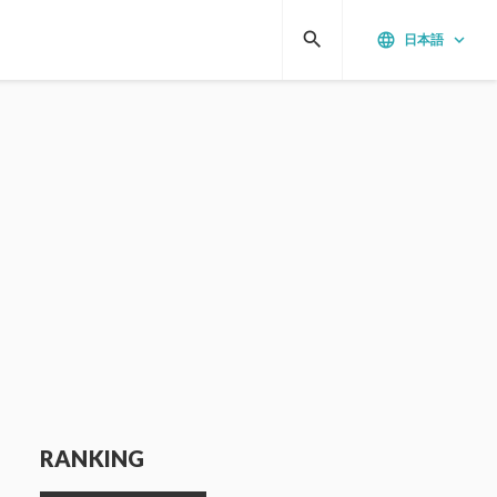
search
language
keyboard_arrow_down
日本語
RANKING