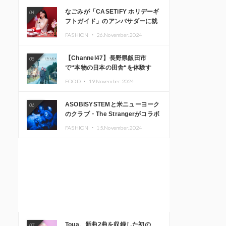
なごみが「CASETiFY ホリデーギ
04
フトガイド」のアンバサダーに就
任
FASHION ・
26.November.2024
【Channel47】長野県飯田市
05
で“本物の日本の田舎“を体験す
る、インバウンド向け旅行商品の
FOOD ・
19.November.2024
販売を開始
ASOBISYSTEMと米ニューヨーク
06
のクラブ・The Strangerがコラボ
レーション！ 「KAWAII
FASHION ・
15.November.2024
MONSTER CAFE」と
「SUSHIDELIC」のアイコンガー
ルたちがニューヨークで夢のステ
ージを披露
Toua、新曲2曲を収録した初の
07