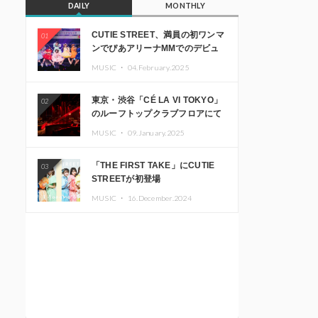
DAILY
MONTHLY
CUTIE STREET、満員の初ワンマ
01
ンでぴあアリーナMMでのデビュ
ー1周年ライブ開催を発表
MUSIC ・
04.February.2025
東京・渋谷「CÉ LA VI TOKYO」
02
のルーフトップクラブフロアにて
音楽イベント「Sky‘s The Limit」
MUSIC ・
09.January.2025
開催決定!! GREEN ASSASSIN
DOLLAR、JOMMY、
「THE FIRST TAKE」にCUTIE
03
Kza（FORCE OF NATURE）ら日
STREETが初登場
本を代表するDJ・クリエイターが
出演
MUSIC ・
16.December.2024