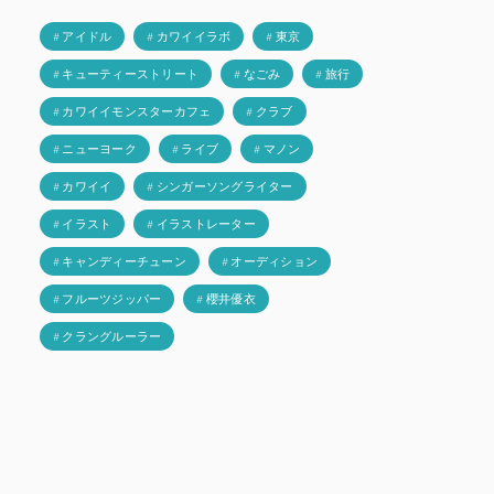
# アイドル
# カワイイラボ
# 東京
# キューティーストリート
# なごみ
# 旅行
# カワイイモンスターカフェ
# クラブ
# ニューヨーク
# ライブ
# マノン
# カワイイ
# シンガーソングライター
# イラスト
# イラストレーター
# キャンディーチューン
# オーディション
# フルーツジッパー
# 櫻井優衣
# クラングルーラー