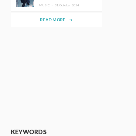
ホットコーヒー」をリリース
MUSIC ・
31.October.2024
READ MORE
arrow_forward
KEYWORDS