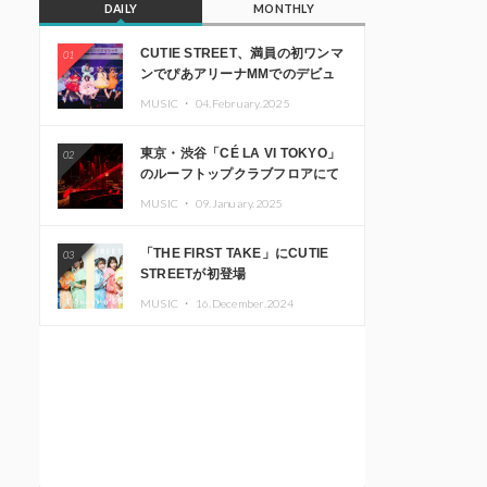
DAILY
MONTHLY
CUTIE STREET、満員の初ワンマ
01
ンでぴあアリーナMMでのデビュ
ー1周年ライブ開催を発表
MUSIC ・
04.February.2025
東京・渋谷「CÉ LA VI TOKYO」
02
のルーフトップクラブフロアにて
音楽イベント「Sky‘s The Limit」
MUSIC ・
09.January.2025
開催決定!! GREEN ASSASSIN
DOLLAR、JOMMY、
「THE FIRST TAKE」にCUTIE
03
Kza（FORCE OF NATURE）ら日
STREETが初登場
本を代表するDJ・クリエイターが
出演
MUSIC ・
16.December.2024