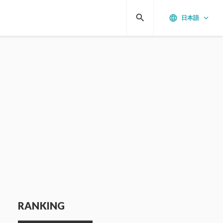
search
language
keyboard_arrow_down
日本語
RANKING