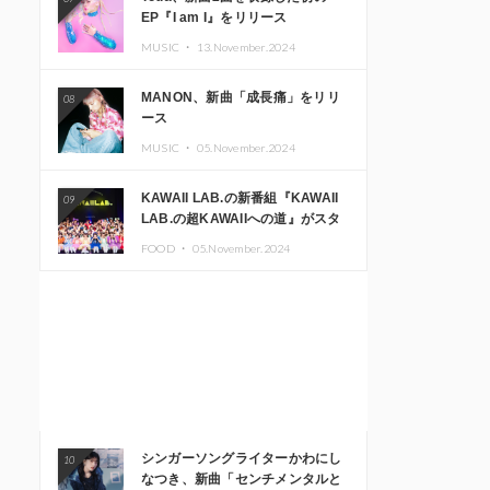
EP『I am I』をリリース
MUSIC ・
13.November.2024
MANON、新曲「成長痛」をリリ
08
ース
MUSIC ・
05.November.2024
KAWAII LAB.の新番組『KAWAII
09
LAB.の超KAWAIIへの道』がスタ
ート。KAWAII LAB.3周年記念公
FOOD ・
05.November.2024
演も開催決定
シンガーソングライターかわにし
10
なつき、新曲「センチメンタルと