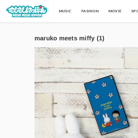
MUSIC
FASHION
MOVIE
SP
maruko meets miffy (1)