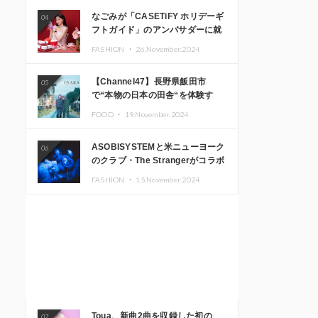
なごみが「CASETiFY ホリデーギ
04
フトガイド」のアンバサダーに就
任
FASHION ・
26.November.2024
【Channel47】長野県飯田市
05
で“本物の日本の田舎“を体験す
る、インバウンド向け旅行商品の
FOOD ・
19.November.2024
販売を開始
ASOBISYSTEMと米ニューヨーク
06
のクラブ・The Strangerがコラボ
レーション！ 「KAWAII
FASHION ・
15.November.2024
MONSTER CAFE」と
「SUSHIDELIC」のアイコンガー
ルたちがニューヨークで夢のステ
ージを披露
Toua、新曲2曲を収録した初の
07