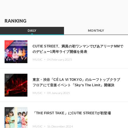
RANKING
DAILY
MONTHLY
01
CUTIE STREET、満員の初ワンマンでぴあアリーナMMで
のデビュー1周年ライブ開催を発表
MUSIC ・
04.February.2025
02
東京・渋谷「CÉ LA VI TOKYO」のルーフトップクラブ
フロアにて音楽イベント「Sky‘s The Limit」開催決
定!! GREEN ASSASSIN DOLLAR、JOMMY、
MUSIC ・
09.January.2025
Kza（FORCE OF NATURE）ら日本を代表するDJ・クリ
エイターが出演
03
「THE FIRST TAKE」にCUTIE STREETが初登場
MUSIC ・
16.December.2024