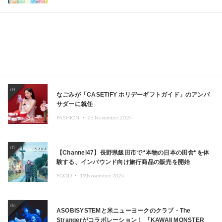
04
なごみが「CASETiFY ホリデーギフトガイド」のアンバ
サダーに就任
FASHION ・
26.November.2024
05
【Channel47】長野県飯田市で“本物の日本の田舎“を体
験する、インバウンド向け旅行商品の販売を開始
FOOD ・
19.November.2024
06
ASOBISYSTEMと米ニューヨークのクラブ・The
Strangerがコラボレーション！ 「KAWAII MONSTER