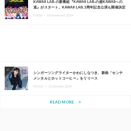
KAWAII LAB.の新番組『KAWAII LAB.の超KAWAIIへの
道』がスタート。KAWAII LAB.3周年記念公演も開催決定
FOOD ・
05.November.2024
10
シンガーソングライターかわにしなつき、新曲「センチ
メンタルとホットコーヒー」をリリース
MUSIC ・
31.October.2024
READ MORE
arrow_forward