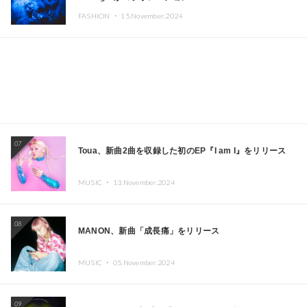
CAFE」と「SUSHIDELIC」のアイコンガールたちがニュ
FASHION ・
15.November.2024
ーヨークで夢のステージを披露
07
Toua、新曲2曲を収録した初のEP『I am I』をリリース
MUSIC ・
13.November.2024
08
MANON、新曲「成長痛」をリリース
MUSIC ・
05.November.2024
09