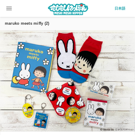
menu
日本語
maruko meets miffy (2)