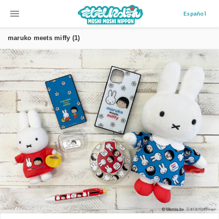
menu
Español
maruko meets miffy (1)