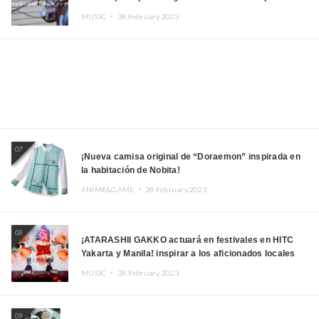
Kito, Shizuka Kudo “Blue Velvet”
MUSIC ・
28.February.2023
07
¡Nueva camisa original de “Doraemon” inspirada en
la habitación de Nobita!
ANIME&GAME ・
28.February.2023
08
¡ATARASHII GAKKO actuará en festivales en HITC
Yakarta y Manila! inspirar a los aficionados locales
MUSIC ・
28.February.2023
09