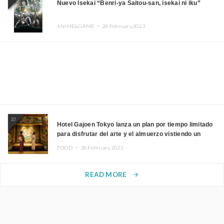
Nuevo Isekai “Benri-ya Saitou-san, isekai ni iku”
ANIME&GAME ・
28.February.2023
10
Hotel Gajoen Tokyo lanza un plan por tiempo limitado
para disfrutar del arte y el almuerzo vistiendo un
kimono
FOOD ・
28.February.2023
READ MORE
arrow_forward