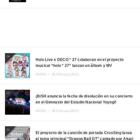
04
Holo Live x DECO * 27 colaboran en el proyecto
musical “holo * 27” lanzan un álbum y MV
MUSIC ・
28.February.2023
05
¡BiSH anuncia la fecha de disolución en su concierto
en el Gimnasio del Estadio Nacional Yoyogi!
MUSIC ・
28.February.2023
06
El proyecto de la canción de portada CrosSing lanza
el tema principal “Dragon Ball GT” cantado por Akari