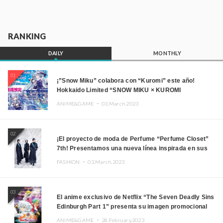
RANKING
DAILY
MONTHLY
01
¡”Snow Miku” colabora con “Kuromi” este año!
Hokkaido Limited “SNOW MIKU × KUROMI
HOKKAIDO”
ANIME&GAME ・
03.March.2023
02
¡El proyecto de moda de Perfume “Perfume Closet”
7th! Presentamos una nueva línea inspirada en sus
canciones.
FASHION ・
03.March.2023
03
El anime exclusivo de Netflix “The Seven Deadly Sins
Edinburgh Part 1” presenta su imagen promocional
ANIME&GAME ・
28.February.2023