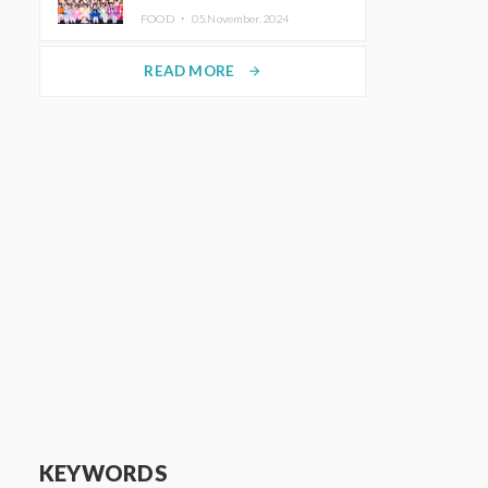
KAWAII LAB.三週年紀念公演也確
FOOD ・
05.November.2024
定舉辦
READ MORE
arrow_forward
KEYWORDS