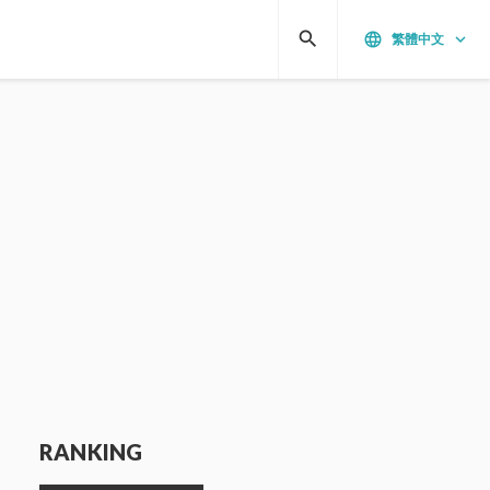
search
language
keyboard_arrow_down
繁體中文
RANKING