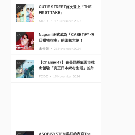
CUTIE STREET首次登上「THE
04
FIRST TAKE」
MUSIC ・
17.December.2024
Nagomi正式成為「CASETiFY 假
05
日禮物指南」的形象大使！
未分類 ・
26.November.2024
【Channel47】在長野縣飯田市推
06
出體驗「真正日本鄉村生活」的外
國遊客專屬旅遊商品
FOOD ・
19.November.2024
ASOBISYSTEM與紐約夜店The
07