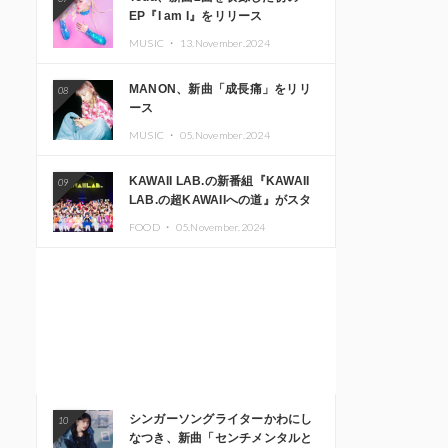
EP『I am I』をリリース
MUSIC ・
13.November.2024
MANON、新曲「成長痛」をリリ
08
ース
MUSIC ・
05.November.2024
KAWAII LAB.の新番組『KAWAII
09
LAB.の超KAWAIIへの道』がスタ
ート。KAWAII LAB.3周年記念公
FOOD ・
05.November.2024
演も開催決定
シンガーソングライターかわにし
10
なつき、新曲「センチメンタルと