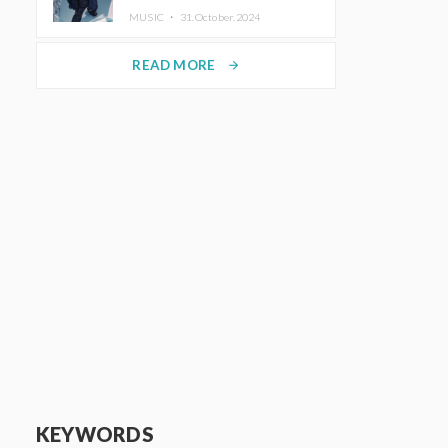
ホットコーヒー」をリリース
MUSIC ・
31.October.2024
READ MORE
arrow_forward
KEYWORDS