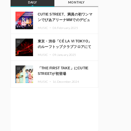
DAILY
MONTHLY
CUTIE STREET、満員の初ワンマ
01
ンでぴあアリーナMMでのデビュ
ー1周年ライブ開催を発表
MUSIC ・
04.February.2025
東京・渋谷「CÉ LA VI TOKYO」
02
のルーフトップクラブフロアにて
音楽イベント「Sky‘s The Limit」
MUSIC ・
09.January.2025
開催決定!! GREEN ASSASSIN
DOLLAR、JOMMY、
「THE FIRST TAKE」にCUTIE
03
Kza（FORCE OF NATURE）ら日
STREETが初登場
本を代表するDJ・クリエイターが
出演
MUSIC ・
16.December.2024