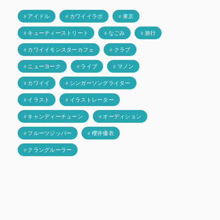
# アイドル
# カワイイラボ
# 東京
# キューティーストリート
# なごみ
# 旅行
# カワイイモンスターカフェ
# クラブ
# ニューヨーク
# ライブ
# マノン
# カワイイ
# シンガーソングライター
# イラスト
# イラストレーター
# キャンディーチューン
# オーディション
# フルーツジッパー
# 櫻井優衣
# クラングルーラー