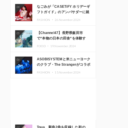
なごみが「CASETiFY ホリデーギ
04
フトガイド」のアンバサダーに就
任
FASHION ・
26.November.2024
【Channel47】長野県飯田市
05
で“本物の日本の田舎“を体験す
る、インバウンド向け旅行商品の
FOOD ・
19.November.2024
販売を開始
ASOBISYSTEMと米ニューヨーク
06
のクラブ・The Strangerがコラボ
レーション！ 「KAWAII
FASHION ・
15.November.2024
MONSTER CAFE」と
「SUSHIDELIC」のアイコンガー
ルたちがニューヨークで夢のステ
ージを披露
Toua、新曲2曲を収録した初の
07