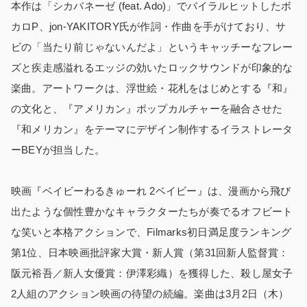
本作は「シカバネーゼ (feat. Ado)」でバイラルヒットしたボ
カロP、jon-YAKITORY氏が作詞・作曲を手がけており、サ
ビの「当たり前じゃないんだよ」というキャッチーなフレー
ズと疾走感溢れるエッジの効いたロックサウンドが印象的な
楽曲。アートワークは、浮世絵・花札をはじめとする『和』
の⽂化と、『アメリカン』ポップカルチャーを融合させた
『和メリカン』をテーマにデザイン制作するイラストレータ
ーBEYが担当した。
映画『ベイビーわるきゅーれ 2ベイビー』は、漫画から飛び
出たような個性豊かなキャラクターたちが奏でるオフビート
な笑いと本格アクションで、Filmarks初日満足度ランキング
第1位、日本映画批評家大賞・新人賞（第31回新人監督賞：
阪元裕吾／新人女優賞：伊澤彩織）を獲得した、殺し屋女子
2人組のアクション映画の待望の続編。楽曲は3月2日（木）