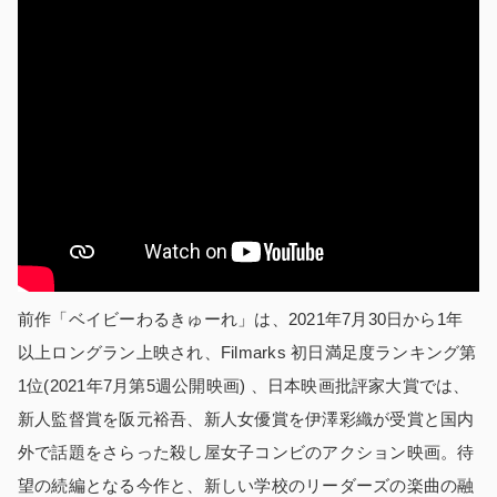
前作「ベイビーわるきゅーれ」は、2021年7月30日から1年
以上ロングラン上映され、Filmarks 初日満足度ランキング第
1位(2021年7月第5週公開映画) 、日本映画批評家大賞では、
新人監督賞を阪元裕吾、新人女優賞を伊澤彩織が受賞と国内
外で話題をさらった殺し屋女子コンビのアクション映画。待
望の続編となる今作と、新しい学校のリーダーズの楽曲の融