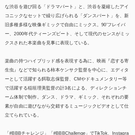
な渋谷を遊び回る「ドラマパート」と、渋谷を凝縮したアイ
コニックなセットで繰り広げられる「ダンスパート」を、新
旧多種多様な映像ギミックで自由にミックス。90’フレイバ
ー、2000年代ティーンズビート、そして現代のセンスがミッ
クスされた本楽曲を見事に表現している。
楽曲の持つハイブリッド感を表現する為に、映画『恋する寄
生虫』などで知られる柿本ケンサク監督を中心に、エディタ
ーとして活躍する餌取志保監督、CMやドキュメンタリー等
で活躍する稲垣理美監督の計3名による、ディレクションチ
ーム体制で制作。ダンス、ドラマ、ギミック、それぞれの要
素が自由に遊びながら交錯するミュージックビデオとして仕
立てられている。
「#BBBチャレンジ」「#BBBChallenge」でTikTok、Instagra