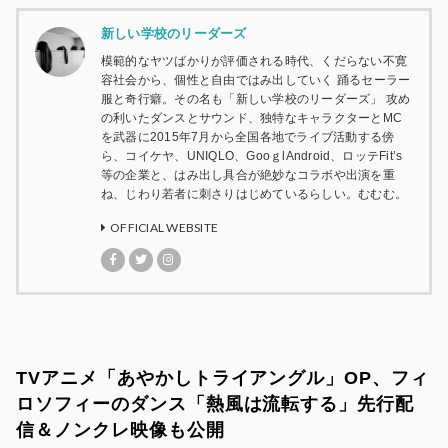
新しい学校のリーダーズ
模範的なヤツばかりが評価される時代、くだらない不寛
容社会から、個性と自由ではみ出していく 踊るセーラー
服と奇行癖。その名も「新しい学校のリーダーズ」 攻め
の利いたダンスとサウンド、独特なキャラクターとMC
を武器に2015年7月から全国各地でライブ活動する傍
ら、コイケヤ、UNIQLO、GooｇlAndroid、ロッテFit’s
等の企業と、はみ出し具合が絶妙なコラボや出演を重
ね、じわり若者に刺さりはじめているらしい。むむむ。
OFFICIAL WEBSITE
TVアニメ「あやかしトライアングル」OP、フィ
ロソフィーのダンス「熱風は流転する」先行配
信＆ノンクレ映像も公開