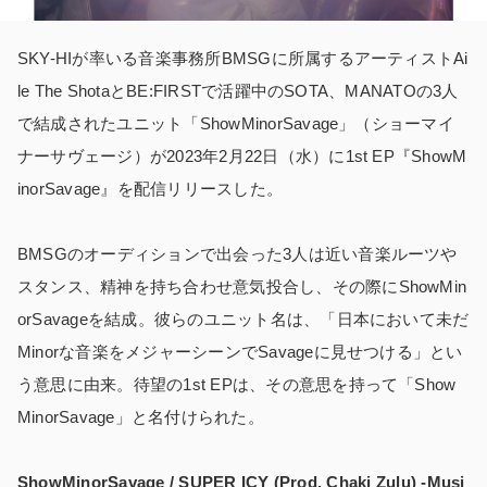
SKY-HIが率いる音楽事務所BMSGに所属するアーティストAi
le The ShotaとBE:FIRSTで活躍中のSOTA、MANATOの3人
で結成されたユニット「ShowMinorSavage」（ショーマイ
ナーサヴェージ）が2023年2月22日（水）に1st EP『ShowM
inorSavage』を配信リリースした。
BMSGのオーディションで出会った3人は近い音楽ルーツや
スタンス、精神を持ち合わせ意気投合し、その際にShowMin
orSavageを結成。彼らのユニット名は、「日本において未だ
Minorな音楽をメジャーシーンでSavageに見せつける」とい
う意思に由来。待望の1st EPは、その意思を持って「Show
MinorSavage」と名付けられた。
ShowMinorSavage / SUPER ICY (Prod. Chaki Zulu) -Musi