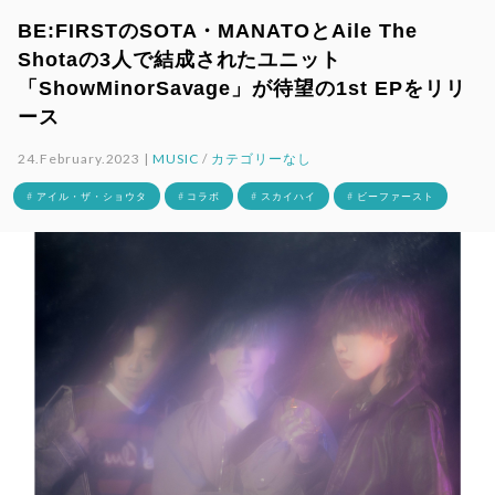
BE:FIRSTのSOTA・MANATOとAile The
Shotaの3人で結成されたユニット
「ShowMinorSavage」が待望の1st EPをリリ
ース
24.February.2023 |
MUSIC
/
カテゴリーなし
# アイル・ザ・ショウタ
# コラボ
# スカイハイ
# ビーファースト