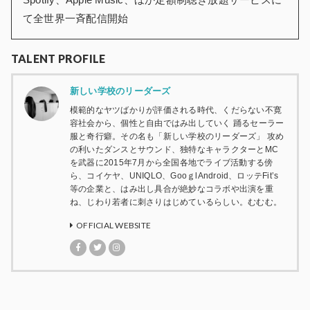
て全世界一斉配信開始
TALENT PROFILE
新しい学校のリーダーズ
模範的なヤツばかりが評価される時代、くだらない不寛
容社会から、個性と自由ではみ出していく 踊るセーラー
服と奇行癖。その名も「新しい学校のリーダーズ」 攻め
の利いたダンスとサウンド、独特なキャラクターとMC
を武器に2015年7月から全国各地でライブ活動する傍
ら、コイケヤ、UNIQLO、GooｇlAndroid、ロッテFit’s
等の企業と、はみ出し具合が絶妙なコラボや出演を重
ね、じわり若者に刺さりはじめているらしい。むむむ。
OFFICIAL WEBSITE