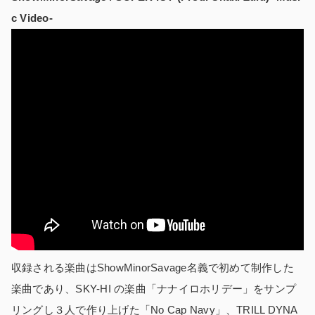
c Video-
収録される楽曲はShowMinorSavage名義で初めて制作した
楽曲であり、SKY-HI の楽曲「ナナイロホリデー」をサンプ
リングし３人で作り上げた「No Cap Navy」、TRILL DYNA