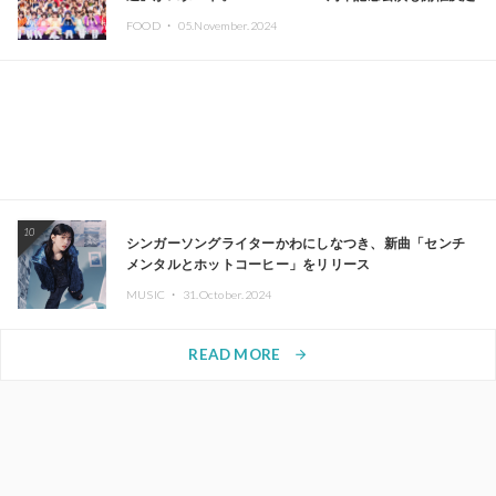
FOOD ・
05.November.2024
10
シンガーソングライターかわにしなつき、新曲「センチ
メンタルとホットコーヒー」をリリース
MUSIC ・
31.October.2024
READ MORE
arrow_forward