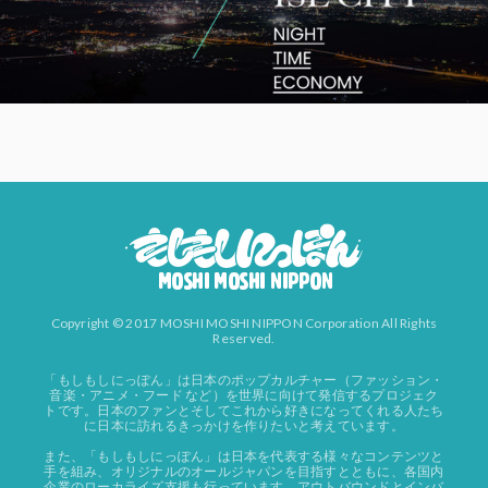
Copyright © 2017 MOSHI MOSHI NIPPON Corporation All Rights
Reserved.
「もしもしにっぽん」は日本のポップカルチャー（ファッション・
音楽・アニメ・フード など）を世界に向けて発信するプロジェク
トです。日本のファンとそしてこれから好きになってくれる人たち
に日本に訪れるきっかけを作りたいと考えています。
また、「もしもしにっぽん」は日本を代表する様々なコンテンツと
手を組み、オリジナルのオールジャパンを目指すとともに、各国内
企業のローカライズ支援も行っています。アウトバウンドとインバ