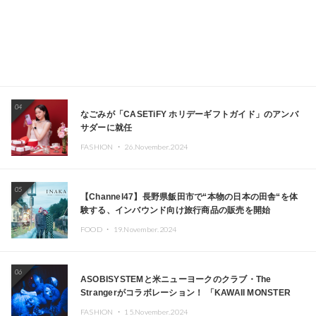
04
なごみが「CASETiFY ホリデーギフトガイド」のアンバ
サダーに就任
FASHION ・
26.November.2024
05
【Channel47】長野県飯田市で“本物の日本の田舎“を体
験する、インバウンド向け旅行商品の販売を開始
FOOD ・
19.November.2024
06
ASOBISYSTEMと米ニューヨークのクラブ・The
Strangerがコラボレーション！ 「KAWAII MONSTER
CAFE」と「SUSHIDELIC」のアイコンガールたちがニュ
FASHION ・
15.November.2024