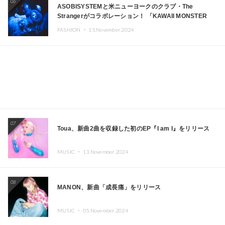
06
ASOBISYSTEMと米ニューヨークのクラブ・The
Strangerがコラボレーション！ 「KAWAII MONSTER
CAFE」と「SUSHIDELIC」のアイコンガールたちがニュ
FASHION ・
15.November.2024
ーヨークで夢のステージを披露
07
Toua、新曲2曲を収録した初のEP『I am I』をリリース
MUSIC ・
13.November.2024
08
MANON、新曲「成長痛」をリリース
MUSIC ・
05.November.2024