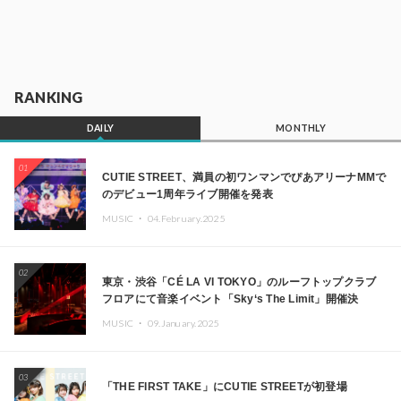
RANKING
DAILY
MONTHLY
01
CUTIE STREET、満員の初ワンマンでぴあアリーナMMで
のデビュー1周年ライブ開催を発表
MUSIC ・
04.February.2025
02
東京・渋谷「CÉ LA VI TOKYO」のルーフトップクラブ
フロアにて音楽イベント「Sky‘s The Limit」開催決
定!! GREEN ASSASSIN DOLLAR、JOMMY、
MUSIC ・
09.January.2025
Kza（FORCE OF NATURE）ら日本を代表するDJ・クリ
エイターが出演
03
「THE FIRST TAKE」にCUTIE STREETが初登場