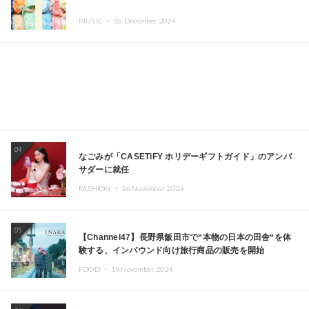
MUSIC ・
16.December.2024
04
なごみが「CASETiFY ホリデーギフトガイド」のアンバ
サダーに就任
FASHION ・
26.November.2024
05
【Channel47】長野県飯田市で“本物の日本の田舎“を体
験する、インバウンド向け旅行商品の販売を開始
FOOD ・
19.November.2024