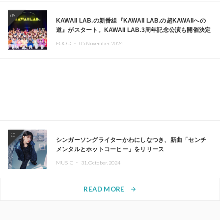
09
KAWAII LAB.の新番組『KAWAII LAB.の超KAWAIIへの
道』がスタート。KAWAII LAB.3周年記念公演も開催決定
FOOD ・
05.November.2024
10
シンガーソングライターかわにしなつき、新曲「センチ
メンタルとホットコーヒー」をリリース
MUSIC ・
31.October.2024
READ MORE
arrow_forward