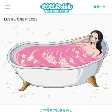
menu
繁體中文
LUSH x ONE PIECE8
この写真の記事をみる