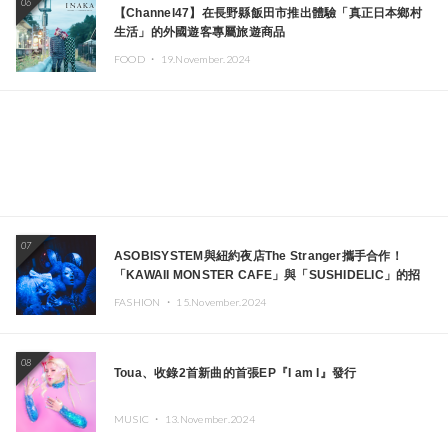
06
【Channel47】在長野縣飯田市推出體驗「真正日本鄉村
生活」的外國遊客專屬旅遊商品
FOOD ・
19.November.2024
07
ASOBISYSTEM與紐約夜店The Stranger攜手合作！
「KAWAII MONSTER CAFE」與「SUSHIDELIC」的招
牌女孩們將於紐約展現夢幻舞台
FASHION ・
15.November.2024
08
Toua、收錄2首新曲的首張EP『I am I』發行
MUSIC ・
13.November.2024