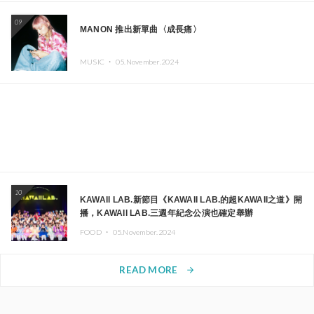
09
MANON 推出新單曲〈成長痛〉
MUSIC ・
05.November.2024
10
KAWAII LAB.新節目《KAWAII LAB.的超KAWAII之道》開
播，KAWAII LAB.三週年紀念公演也確定舉辦
FOOD ・
05.November.2024
READ MORE
arrow_forward