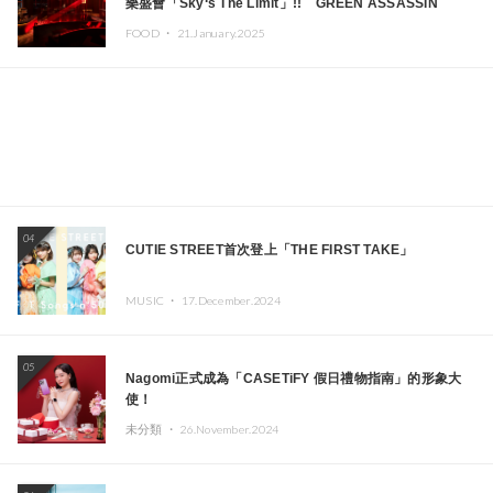
樂盛會「Sky‘s The Limit」!! GREEN ASSASSIN
DOLLAR、JOMMY、Kza（FORCE OF NATURE）等日
FOOD ・
21.January.2025
本頂尖DJ及創作者齊聚一堂
04
CUTIE STREET首次登上「THE FIRST TAKE」
MUSIC ・
17.December.2024
05
Nagomi正式成為「CASETiFY 假日禮物指南」的形象大
使！
未分類 ・
26.November.2024