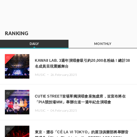
RANKING
DAILY
MONTHLY
01
KAWAII LAB. 3週年演唱會吸引約20,000名粉絲！總計38
名成員呈現震撼舞台
MUSIC ・
26.February.2025
02
CUTIE STREET首場單獨演唱會座無虛席，並宣布將在
「PIA競技場MM」舉辦出道一週年紀念演唱會
MUSIC ・
04.February.2025
03
東京・澀谷「CÉ LA VI TOKYO」的屋頂俱樂部將舉辦音