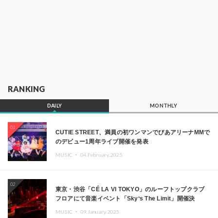
RANKING
DAILY
MONTHLY
01
CUTIE STREET、満員の初ワンマンでぴあアリーナMMで
のデビュー1周年ライブ開催を発表
MUSIC ・
04.February.2025
02
東京・渋谷「CÉ LA VI TOKYO」のルーフトップクラブ
フロアにて音楽イベント「Sky‘s The Limit」開催決
定!! GREEN ASSASSIN DOLLAR、JOMMY、
MUSIC ・
09.January.2025
Kza（FORCE OF NATURE）ら日本を代表するDJ・クリ