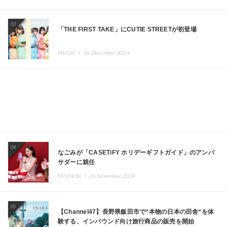
エイターが出演
03
「THE FIRST TAKE」にCUTIE STREETが初登場
MUSIC ・
16.December.2024
04
なごみが「CASETiFY ホリデーギフトガイド」のアンバ
サダーに就任
FASHION ・
26.November.2024
05
【Channel47】長野県飯田市で“本物の日本の田舎“を体
験する、インバウンド向け旅行商品の販売を開始