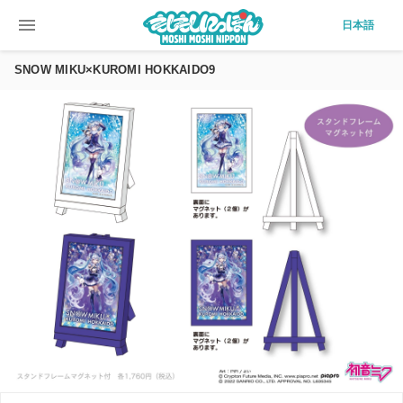
menu
日本語
SNOW MIKU×KUROMI HOKKAIDO9