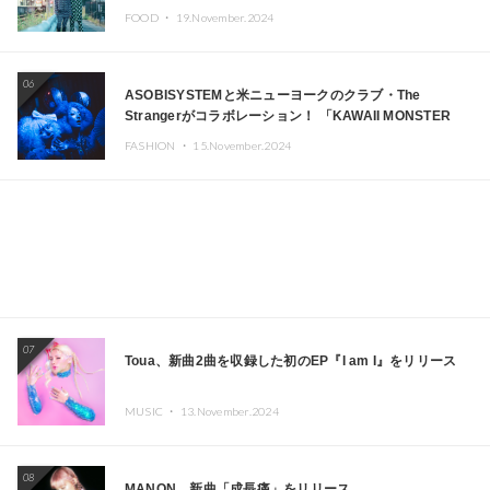
FOOD ・
19.November.2024
06
ASOBISYSTEMと米ニューヨークのクラブ・The
Strangerがコラボレーション！ 「KAWAII MONSTER
CAFE」と「SUSHIDELIC」のアイコンガールたちがニュ
FASHION ・
15.November.2024
ーヨークで夢のステージを披露
07
Toua、新曲2曲を収録した初のEP『I am I』をリリース
MUSIC ・
13.November.2024
08
MANON、新曲「成長痛」をリリース