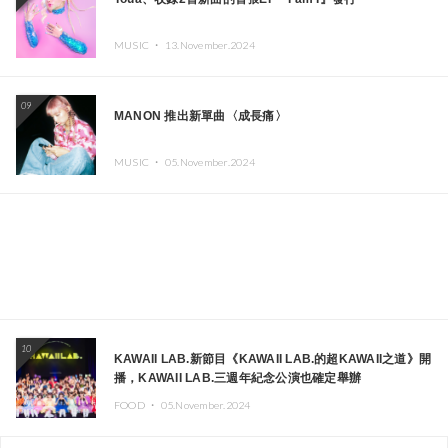
MUSIC ・
13.November.2024
09
MANON 推出新單曲〈成長痛〉
MUSIC ・
05.November.2024
10
KAWAII LAB.新節目《KAWAII LAB.的超KAWAII之道》開
播，KAWAII LAB.三週年紀念公演也確定舉辦
FOOD ・
05.November.2024