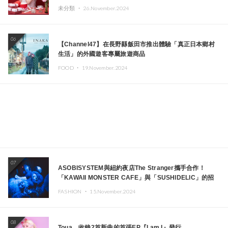
未分類 ・
26.November.2024
06
【Channel47】在長野縣飯田市推出體驗「真正日本鄉村
生活」的外國遊客專屬旅遊商品
FOOD ・
19.November.2024
07
ASOBISYSTEM與紐約夜店The Stranger攜手合作！
「KAWAII MONSTER CAFE」與「SUSHIDELIC」的招
牌女孩們將於紐約展現夢幻舞台
FASHION ・
15.November.2024
08
Toua、收錄2首新曲的首張EP『I am I』發行