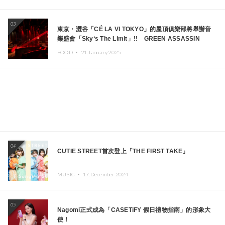
03
東京・澀谷「CÉ LA VI TOKYO」的屋頂俱樂部將舉辦音
樂盛會「Sky‘s The Limit」!! GREEN ASSASSIN
DOLLAR、JOMMY、Kza（FORCE OF NATURE）等日
FOOD ・
21.January.2025
本頂尖DJ及創作者齊聚一堂
04
CUTIE STREET首次登上「THE FIRST TAKE」
MUSIC ・
17.December.2024
05
Nagomi正式成為「CASETiFY 假日禮物指南」的形象大
使！