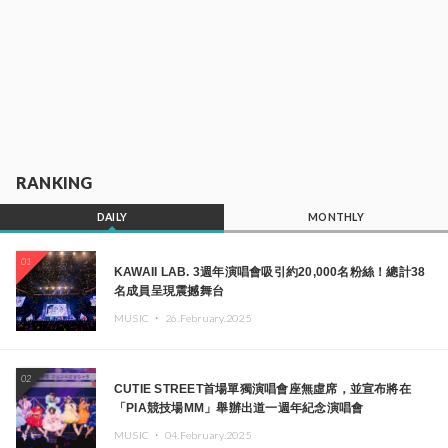
RANKING
DAILY
MONTHLY
01
KAWAII LAB. 3週年演唱會吸引約20,000名粉絲！總計38
名成員呈現震撼舞台
MUSIC ・
26.February.2025
02
CUTIE STREET首場單獨演唱會座無虛席，並宣布將在
「PIA競技場MM」舉辦出道一週年紀念演唱會
MUSIC ・
04.February.2025