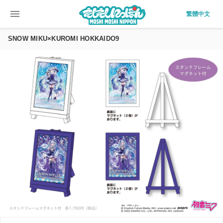
menu
繁體中文
SNOW MIKU×KUROMI HOKKAIDO9