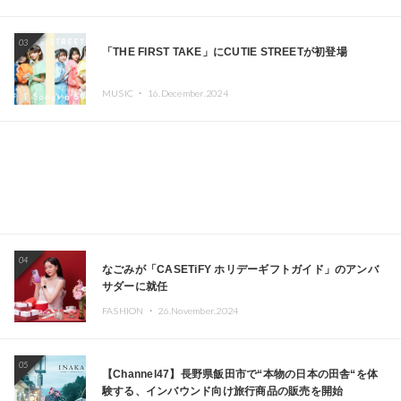
エイターが出演
03
「THE FIRST TAKE」にCUTIE STREETが初登場
MUSIC ・
16.December.2024
04
なごみが「CASETiFY ホリデーギフトガイド」のアンバ
サダーに就任
FASHION ・
26.November.2024
05
【Channel47】長野県飯田市で“本物の日本の田舎“を体
験する、インバウンド向け旅行商品の販売を開始