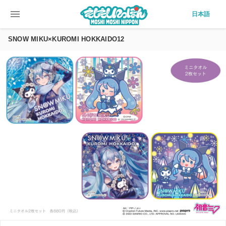
menu
日本語
SNOW MIKU×KUROMI HOKKAIDO12