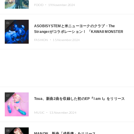
FOOD ・
19.November.2024
06
ASOBISYSTEMと米ニューヨークのクラブ・The
Strangerがコラボレーション！ 「KAWAII MONSTER
CAFE」と「SUSHIDELIC」のアイコンガールたちがニュ
FASHION ・
15.November.2024
ーヨークで夢のステージを披露
07
Toua、新曲2曲を収録した初のEP『I am I』をリリース
MUSIC ・
13.November.2024
08
MANON、新曲「成長痛」をリリース