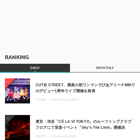
RANKING
DAILY
MONTHLY
01
CUTIE STREET、満員の初ワンマンでぴあアリーナMMで
のデビュー1周年ライブ開催を発表
MUSIC ・
04.February.2025
02
東京・渋谷「CÉ LA VI TOKYO」のルーフトップクラブ
フロアにて音楽イベント「Sky‘s The Limit」開催決
定!! GREEN ASSASSIN DOLLAR、JOMMY、
MUSIC ・
09.January.2025
Kza（FORCE OF NATURE）ら日本を代表するDJ・クリ