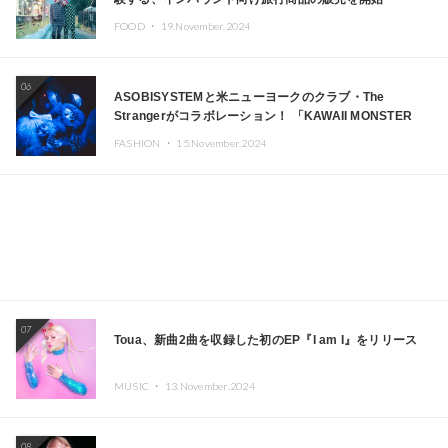
FOOD ・
19.November.2024
06
ASOBISYSTEMと米ニューヨークのクラブ・The
Strangerがコラボレーション！ 「KAWAII MONSTER
CAFE」と「SUSHIDELIC」のアイコンガールたちがニュ
FASHION ・
15.November.2024
ーヨークで夢のステージを披露
07
Toua、新曲2曲を収録した初のEP『I am I』をリリース
MUSIC ・
13.November.2024
08