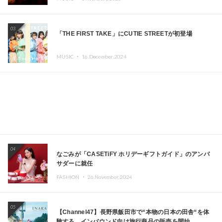
Kza（FORCE OF NATURE）ら日本を代表するDJ・クリ
エイターが出演
03
「THE FIRST TAKE」にCUTIE STREETが初登場
MUSIC ・
16.December.2024
04
なごみが「CASETiFY ホリデーギフトガイド」のアンバ
サダーに就任
FASHION ・
26.November.2024
05
【Channel47】長野県飯田市で“本物の日本の田舎“を体
験する、インバウンド向け旅行商品の販売を開始